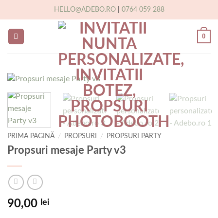
Skip
HELLO@ADEBO.RO
|
0764 059 288
to
content
0
PRIMA PAGINĂ
/
PROPSURI
/
PROPSURI PARTY
Propsuri mesaje Party v3
90,00
lei