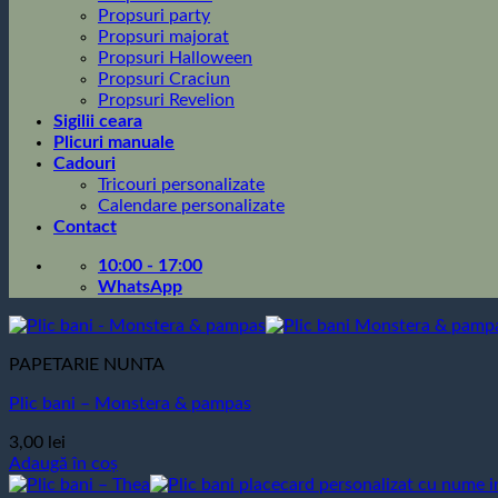
Propsuri party
Propsuri majorat
Propsuri Halloween
Propsuri Craciun
Propsuri Revelion
Sigilii ceara
Plicuri manuale
Cadouri
Tricouri personalizate
Calendare personalizate
Contact
10:00 - 17:00
WhatsApp
PAPETARIE NUNTA
Plic bani – Monstera & pampas
3,00
lei
Adaugă în coș