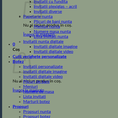
Invitatii cu fundita
Invitatii plexiglas – acril
Invitatii diverse
Papetarie nunta
Plicuri de bani nunta
Nu ai niciun produs în coș.
Meniuri nunta
Numere masa nunta
Înapoi la magazin
Lista invitati nunta
Invitatii nunta digitale
0
Invitatii digitale imagine
Coș
Invitatii digitale video
Cutii verighete personalizate
Botez
Invitatii personalizate
invitatii digitale imagine
Invitatii digitale video
Nu ai niciun produs în coș.
Plicuri de bani
Meniuri
Înapoi la magazin
Numere de masa
Lista invitati
Marturii botez
Propsuri
Propsuri nunta
Propsuri botez