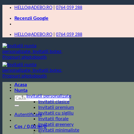
Skip
HELLO@ADEBO.RO
|
0764 059 288
to
Recenzii Google
content
HELLO@ADEBO.RO
|
0764 059 288
Acasa
Nunta
Invitatii personalizate
Caută
Invitatii clasice
după:
Invitatii premium
Invitatii cu sigiliu
Autentificare
Invitatii florale
Invitatii greenery
Coș /
0,00
lei
0
Invitatii minimaliste