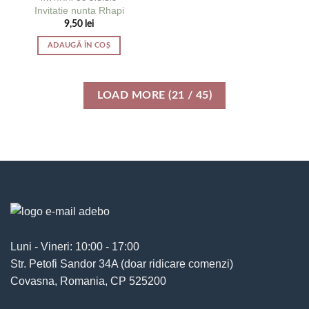
Invitatie nunta Rhapi
9,50
lei
ADAUGĂ ÎN COȘ
LOAD MORE
(
21
/ 45)
Luni - Vineri: 10:00 - 17:00
Str. Petofi Sandor 34A (doar ridicare comenzi)
Covasna, Romania, CP 525200