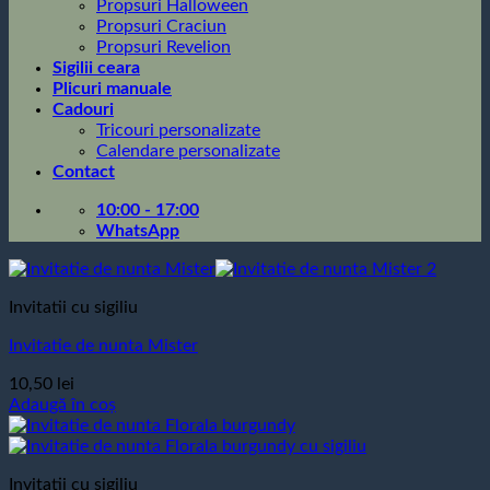
Propsuri Halloween
Propsuri Craciun
Propsuri Revelion
Sigilii ceara
Plicuri manuale
Cadouri
Tricouri personalizate
Calendare personalizate
Contact
10:00 - 17:00
WhatsApp
Invitatii cu sigiliu
Invitatie de nunta Mister
10,50
lei
Adaugă în coș
Invitatii cu sigiliu