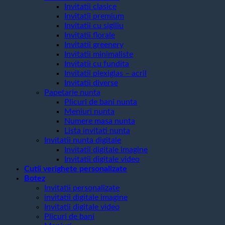
Invitatii clasice
Invitatii premium
Invitatii cu sigiliu
Invitatii florale
Invitatii greenery
Invitatii minimaliste
Invitatii cu fundita
Invitatii plexiglas – acril
Invitatii diverse
Papetarie nunta
Plicuri de bani nunta
Meniuri nunta
Numere masa nunta
Lista invitati nunta
Invitatii nunta digitale
Invitatii digitale imagine
Invitatii digitale video
Cutii verighete personalizate
Botez
Invitatii personalizate
invitatii digitale imagine
Invitatii digitale video
Plicuri de bani