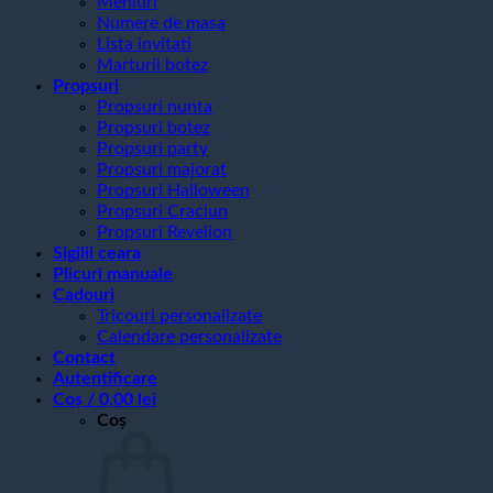
Meniuri
Numere de masa
Lista invitati
Marturii botez
Propsuri
Propsuri nunta
Propsuri botez
Propsuri party
Propsuri majorat
Propsuri Halloween
Propsuri Craciun
Propsuri Revelion
Sigilii ceara
Plicuri manuale
Cadouri
Tricouri personalizate
Calendare personalizate
Contact
Autentificare
Coș /
0,00
lei
Coș