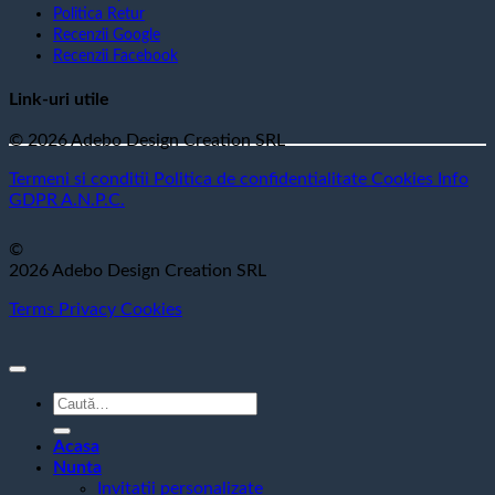
Politica Retur
Recenzii Google
Recenzii Facebook
Link-uri utile
© 2026 Adebo Design Creation SRL
Termeni si conditii
Politica de confidentialitate
Cookies
Info
GDPR
A.N.P.C.
©
2026 Adebo Design Creation SRL
Terms
Privacy
Cookies
Caută
după:
Acasa
Nunta
Invitatii personalizate