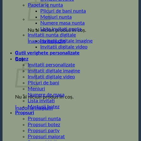
Papetarie nunta
Plicuri de bani nunta
Meniuri nunta
Numere masa nunta
Lista invitati nunta
Nu ai niciun produs în coș.
Invitatii nunta digitale
Invitatii digitale imagine
Înapoi la magazin
Invitatii digitale video
0
Cutii verighete personalizate
Botez
Coș
Invitatii personalizate
invitatii digitale imagine
Invitatii digitale video
Plicuri de bani
Meniuri
Numere de masa
Nu ai niciun produs în coș.
Lista invitati
Marturii botez
Înapoi la magazin
Propsuri
Propsuri nunta
Propsuri botez
Propsuri party
Propsuri majorat