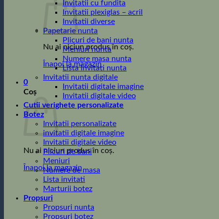
Invitatii cu fundita
Invitatii plexiglas – acril
Invitatii diverse
Papetarie nunta
Plicuri de bani nunta
Nu ai niciun produs în coș.
Meniuri nunta
Numere masa nunta
Înapoi la magazin
Lista invitati nunta
Invitatii nunta digitale
0
Invitatii digitale imagine
Coș
Invitatii digitale video
Cutii verighete personalizate
Botez
Invitatii personalizate
invitatii digitale imagine
Invitatii digitale video
Nu ai niciun produs în coș.
Plicuri de bani
Meniuri
Înapoi la magazin
Numere de masa
Lista invitati
Marturii botez
Propsuri
Propsuri nunta
Propsuri botez