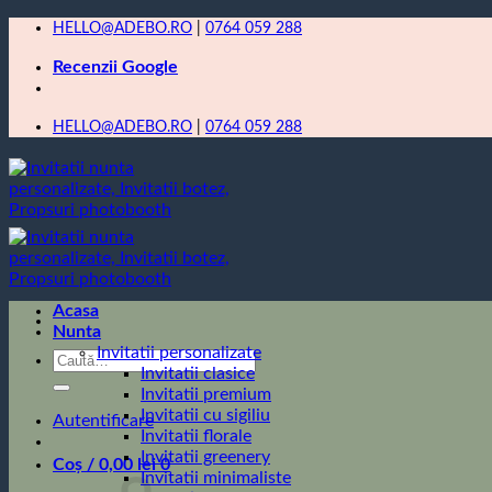
Skip
HELLO@ADEBO.RO
|
0764 059 288
to
Recenzii Google
content
HELLO@ADEBO.RO
|
0764 059 288
Acasa
Nunta
Invitatii personalizate
Caută
Invitatii clasice
după:
Invitatii premium
Invitatii cu sigiliu
Autentificare
Invitatii florale
Invitatii greenery
Coș /
0,00
lei
0
Invitatii minimaliste