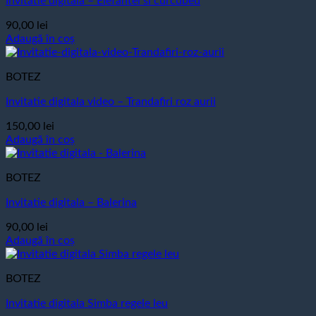
Invitatie digitala – Elefantel si curcubeu
90,00
lei
Adaugă în coș
BOTEZ
Invitatie digitala video – Trandafiri roz aurii
150,00
lei
Adaugă în coș
BOTEZ
Invitatie digitala – Balerina
90,00
lei
Adaugă în coș
BOTEZ
Invitatie digitala Simba regele leu