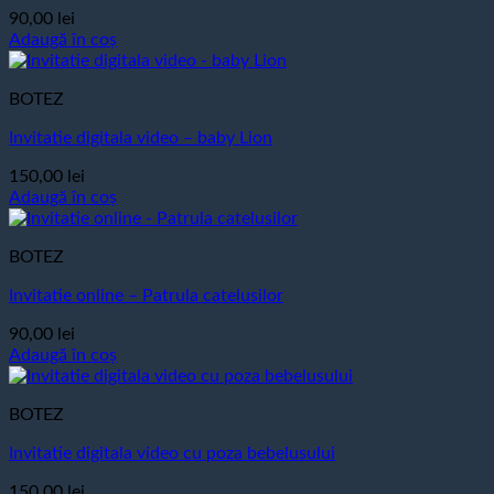
90,00
lei
Adaugă în coș
BOTEZ
Invitatie digitala video – baby Lion
150,00
lei
Adaugă în coș
BOTEZ
Invitatie online – Patrula catelusilor
90,00
lei
Adaugă în coș
BOTEZ
Invitatie digitala video cu poza bebelusului
150,00
lei