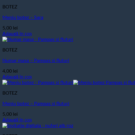
produs
65,00 lei
BOTEZ
are
până
mai
la
Meniu botez – Sara
multe
170,00 lei
variații.
5,00
lei
Opțiunile
Adaugă în coș
pot
fi
alese
BOTEZ
în
pagina
Numar masa – Pampas si fluturi
produsului.
4,00
lei
Adaugă în coș
BOTEZ
Meniu botez – Pampas si fluturi
5,00
lei
Adaugă în coș