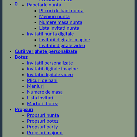
0
Papetarie nunta
Plicuri de bani nunta
Meniuri nunta
Numere masa nunta
Lista invitati nunta
Invitatii nunta digitale
Invitatii digitale imagine
Invitatii digitale video
Cutii verighete personalizate
Botez
Invitatii personalizate
invitatii digitale imagine
Invitatii digitale video
Plicuri de bani
Meniuri
Numere de masa
Lista invitati
Marturii botez
Propsuri
Propsuri nunta
Propsuri botez
Propsuri party
Propsuri majorat