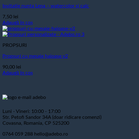
Invitatie nunta Lena – watercolor si calc
7,50
lei
Adaugă în coș
PROPSURI
Propsuri cu mesaje haioase v2
90,00
lei
Adaugă în coș
Luni - Vineri: 10:00 - 17:00
Str. Petofi Sandor 34A (doar ridicare comenzi)
Covasna, Romania, CP 525200
0764 059 288
hello@adebo.ro