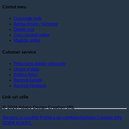
Contul meu
Comenzile mele
Adresa livrare / facturare
Detalii cont
Cum comand online
Magazin online
Cutomer service
Prelucrarea datelor personale
Livrare si plata
Politica Retur
Recenzii Google
Recenzii Facebook
Link-uri utile
© 2026 Adebo Design Creation SRL
Termeni si conditii
Politica de confidentialitate
Cookies
Info
GDPR
A.N.P.C.