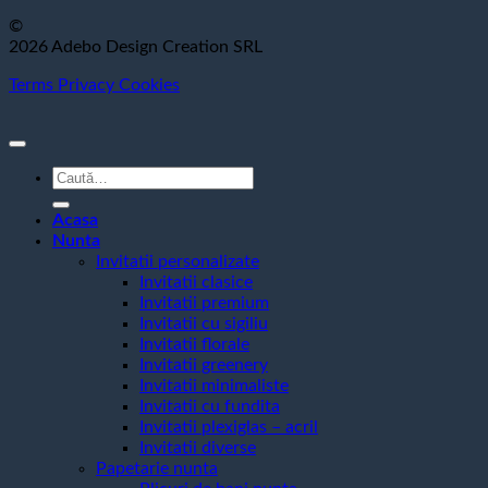
©
2026 Adebo Design Creation SRL
Terms
Privacy
Cookies
Caută
după:
Acasa
Nunta
Invitatii personalizate
Invitatii clasice
Invitatii premium
Invitatii cu sigiliu
Invitatii florale
Invitatii greenery
Invitatii minimaliste
Invitatii cu fundita
Invitatii plexiglas – acril
Invitatii diverse
Papetarie nunta