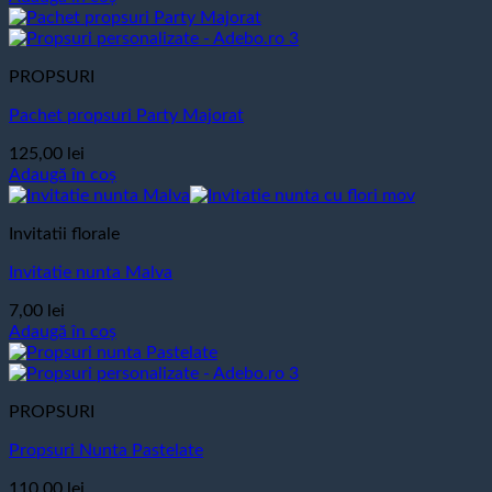
PROPSURI
Pachet propsuri Party Majorat
125,00
lei
Adaugă în coș
Invitatii florale
Invitatie nunta Malva
7,00
lei
Adaugă în coș
PROPSURI
Propsuri Nunta Pastelate
110,00
lei