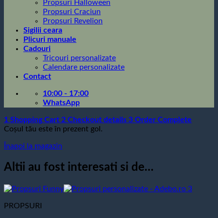
Propsuri Halloween
Propsuri Craciun
Propsuri Revelion
Sigilii ceara
Plicuri manuale
Cadouri
Tricouri personalizate
Calendare personalizate
Contact
10:00 - 17:00
WhatsApp
1
Shopping Cart
2
Checkout details
3
Order Complete
Coșul tău este în prezent gol.
Înapoi la magazin
Altii au fost interesati si de…
PROPSURI