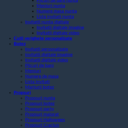
Plicuri de bani nunta
Meniuri nunta
Numere masa nunta
Lista invitati nunta
Invitatii nunta digitale
Invitatii digitale imagine
Invitatii digitale video
Cutii verighete personalizate
Botez
Invitatii personalizate
invitatii digitale imagine
Invitatii digitale video
Plicuri de bani
Meniuri
Numere de masa
Lista invitati
Marturii botez
Propsuri
Propsuri nunta
Propsuri botez
Propsuri party
Propsuri majorat
Propsuri Halloween
Propsuri Craciun