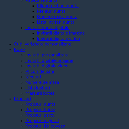
Papetarie nunta
Plicuri de bani nunta
Meniuri nunta
Numere masa nunta
Lista invitati nunta
Invitatii nunta digitale
Invitatii digitale imagine
Invitatii digitale video
Cutii verighete personalizate
Botez
Invitatii personalizate
invitatii digitale imagine
Invitatii digitale video
Plicuri de bani
Meniuri
Numere de masa
Lista invitati
Marturii botez
Propsuri
Propsuri nunta
Propsuri botez
Propsuri party
Propsuri majorat
Propsuri Halloween