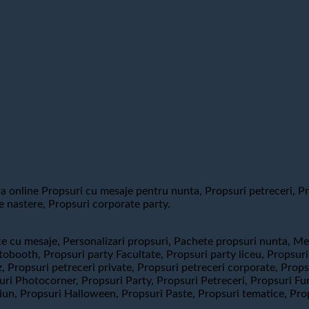
online Propsuri cu mesaje pentru nunta, Propsuri petreceri, Pro
e nastere, Propsuri corporate party.
e cu mesaje, Personalizari propsuri, Pachete propsuri nunta, Me
booth, Propsuri party Facultate, Propsuri party liceu, Propsuri 
ez, Propsuri petreceri private, Propsuri petreceri corporate, Pr
i Photocorner, Propsuri Party, Propsuri Petreceri, Propsuri Fun
ciun, Propsuri Halloween, Propsuri Paste, Propsuri tematice, Pro