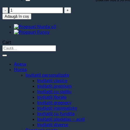
Cantitate
Propsuri
Adaugă în coș
Nunta
v1
Cart
Caută
după:
Acasa
Nunta
Invitatii personalizate
Invitatii clasice
Invitatii premium
Invitatii cu sigiliu
Invitatii florale
Invitatii greenery
Invitatii minimaliste
Invitatii cu fundita
Invitatii plexiglas – acril
Invitatii diverse