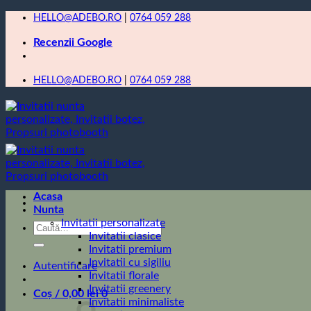
Skip
HELLO@ADEBO.RO
|
0764 059 288
to
Recenzii Google
content
HELLO@ADEBO.RO
|
0764 059 288
Acasa
Nunta
Invitatii personalizate
Caută
Invitatii clasice
după:
Invitatii premium
Invitatii cu sigiliu
Autentificare
Invitatii florale
Invitatii greenery
Coș /
0,00
lei
0
Invitatii minimaliste