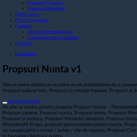
Propsuri Craciun
Propsuri Revelion
Sigilii ceara
Plicuri manuale
Cadouri
Tricouri personalizate
Calendare personalizate
Contact
Descriere
Propsuri Nunta v1
Site-ul www.Adebo.ro va ofera acum posibilitatea de a cumpara 
Propsuri cabina foto, Propsuri cu mesaje haioase, Propsuri zi d
Alte informatii
Pe site-ul nostru puteti cumpara Propsuri Nunta – Personalizat
Propsuri cinema, Propsuri nunta, Propsuri botez, Propsuri Photo
Propsuri zi nastere, Propsuri Petreceri tematice, Propsuri bot
Photobooth Props, propsuri personalizate pentru nunta, Propsur
cu mesaje pentru nunta / botez / zile de nastere, Propsuri Cra
in favoarea clientului nostru.