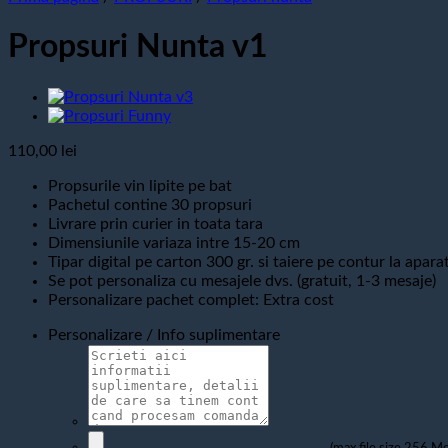
Propsuri Nunta v1
110,00
lei
Propsurile vin lipite pe bat
Pachetul contine 30 propsuri
Livrare prin curier in toata tara
Dimensiunile variaza intre 15-20 cm
Tipar digital pe carton 300 gr. si taiere pe contur la apara
Se pot personaliza cu mesajele dvs. (gratuit, 1-3 mesaje)
Personalizare pachet complet: Extra cost
Personalizare / Info suplimentare
(max file size 256 Mo