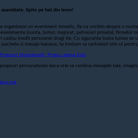
asamblate, lipite pe bat din lemn!
 organizeze un eveniment tematic, fie ca vorbim despre o nunta
ite evenimente (nunta, botez, majorat, petreceri private), firmelo
 un cadou inedit persoanei dragi tie. Cu siguranta toata lumea se v
achete si mesaje haioase, te invitam sa rasfoiesti site-ul pentru
opsuri photobooth, Props cabina foto
propsuri personalizate daca vrei sa contina mesajele tale, imagini
dare.net