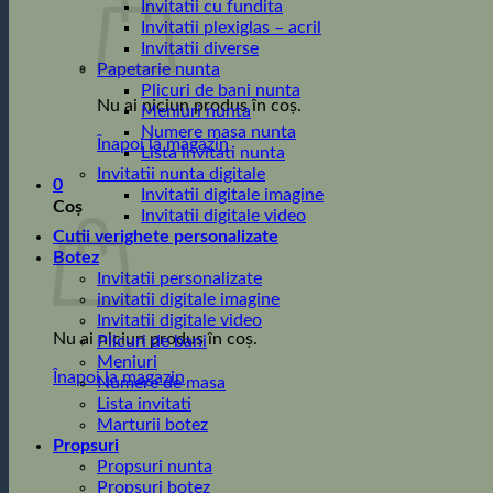
Invitatii cu fundita
Invitatii plexiglas – acril
Invitatii diverse
Papetarie nunta
Plicuri de bani nunta
Nu ai niciun produs în coș.
Meniuri nunta
Numere masa nunta
Înapoi la magazin
Lista invitati nunta
Invitatii nunta digitale
0
Invitatii digitale imagine
Coș
Invitatii digitale video
Cutii verighete personalizate
Botez
Invitatii personalizate
invitatii digitale imagine
Invitatii digitale video
Nu ai niciun produs în coș.
Plicuri de bani
Meniuri
Înapoi la magazin
Numere de masa
Lista invitati
Marturii botez
Propsuri
Propsuri nunta
Propsuri botez