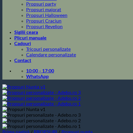
Propsuri party
Propsuri majorat
Propsuri Halloween
Propsuri Craciun
Propsuri Revelion
Sigilii ceara
Plicuri manuale
Cadouri
Tricouri personalizate
Calendare personalizate
Contact
10:00 - 17:00
WhatsApp
Prima pagină
/
PROPSURI
/
Propsuri nunta