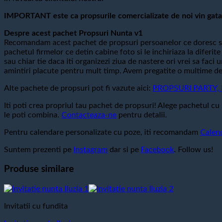
IMPORTANT este ca propsurile comercializate de noi vin gata 
Despre acest pachet Propsuri Nunta v1
Recomandam acest pachet de propsuri persoanelor ce doresc sa
pachetul firmelor ce detin cabine foto si le inchiriaza la difer
sau chiar tie daca iti organizezi ziua de nastere ori vrei sa faci
amintiri placute pentru mult timp. Avem pregatite o multime de p
Alte pachete de propsuri pot fi vazute aici:
PROPSURI PARTY, Pr
Iti poti crea propriul tau pachet de propsuri! Alege pachetul cu 
le poti combina.
Contacteaza-ne
pentru detalii.
Pentru calendare personalizate cu poze, iti recomandam
Calen
Suntem prezenti pe
Instagram
dar si pe
Facebook
. Follow us!
Produse similare
Invitatii cu fundita