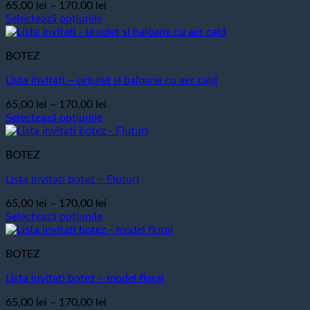
Interval
65,00
lei
–
170,00
lei
Opțiunile
de
Selectează opțiunile
pot
Acest
prețuri:
fi
produs
65,00 lei
alese
BOTEZ
are
până
în
mai
la
pagina
Lista invitati – ursulet si baloane cu aer cald
multe
170,00 lei
produsului.
variații.
Interval
65,00
lei
–
170,00
lei
Opțiunile
de
Selectează opțiunile
pot
Acest
prețuri:
fi
produs
65,00 lei
alese
BOTEZ
are
până
în
mai
la
pagina
Lista invitati botez – Fluturi
multe
170,00 lei
produsului.
variații.
Interval
65,00
lei
–
170,00
lei
Opțiunile
de
Selectează opțiunile
pot
Acest
prețuri:
fi
produs
65,00 lei
alese
BOTEZ
are
până
în
mai
la
pagina
Lista invitati botez – model floral
multe
170,00 lei
produsului.
variații.
Interval
65,00
lei
–
170,00
lei
Opțiunile