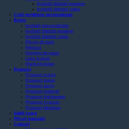
Invitatii digitale imagine
Invitatii digitale video
Cutii verighete personalizate
Botez
Invitatii personalizate
invitatii digitale imagine
Invitatii digitale video
Plicuri de bani
Meniuri
Numere de masa
Lista invitati
Marturii botez
Propsuri
Propsuri nunta
Propsuri botez
Propsuri party
Propsuri majorat
Propsuri Halloween
Propsuri Craciun
Propsuri Revelion
Sigilii ceara
Plicuri manuale
Cadouri