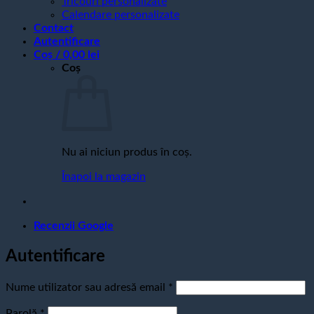
Tricouri personalizate
Calendare personalizate
Contact
Autentificare
Coș /
0,00
lei
Coș
Nu ai niciun produs în coș.
Înapoi la magazin
Recenzii Google
Autentificare
Obligatoriu
Nume utilizator sau adresă email
*
Obligatoriu
Parolă
*