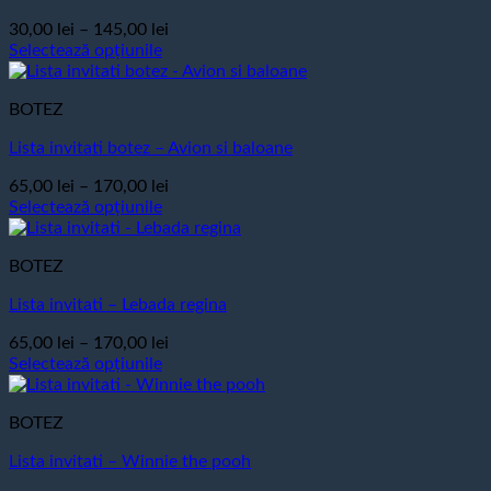
produsului.
variații.
Interval
30,00
lei
–
145,00
lei
Opțiunile
de
Selectează opțiunile
pot
Acest
prețuri:
fi
produs
30,00 lei
alese
BOTEZ
are
până
în
mai
la
pagina
Lista invitati botez – Avion si baloane
multe
145,00 lei
produsului.
variații.
Interval
65,00
lei
–
170,00
lei
Opțiunile
de
Selectează opțiunile
pot
Acest
prețuri:
fi
produs
65,00 lei
alese
BOTEZ
are
până
în
mai
la
pagina
Lista invitati – Lebada regina
multe
170,00 lei
produsului.
variații.
Interval
65,00
lei
–
170,00
lei
Opțiunile
de
Selectează opțiunile
pot
Acest
prețuri:
fi
produs
65,00 lei
alese
BOTEZ
are
până
în
mai
la
pagina
Lista invitati – Winnie the pooh
multe
170,00 lei
produsului.
variații.