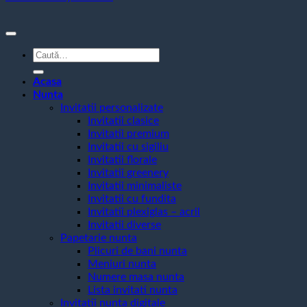
Caută
după:
Acasa
Nunta
Invitatii personalizate
Invitatii clasice
Invitatii premium
Invitatii cu sigiliu
Invitatii florale
Invitatii greenery
Invitatii minimaliste
Invitatii cu fundita
Invitatii plexiglas – acril
Invitatii diverse
Papetarie nunta
Plicuri de bani nunta
Meniuri nunta
Numere masa nunta
Lista invitati nunta
Invitatii nunta digitale