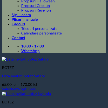
Propsuri Halloween
Propsuri Craciun
Propsuri Revelion
Sigilii ceara
Plicuri manuale
Cadouri
Tricouri personalizate
Calendare personalizate
Contact
10:00 - 17:00
WhatsApp
BOTEZ
Lista invitati botez Safary
Interval
65,00
lei
–
170,00
lei
de
Selectează opțiunile
Acest
prețuri:
produs
65,00 lei
BOTEZ
are
până
mai
la