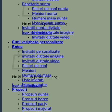
Papetarie nunta
Plicuri de bani nunta
Meniuri nunta
Numere masa nunta
Lista invitati nunta
Nu ai niciun produs în coș.
Invitatii nunta digitale
Invitatii digitale imagine
Înapoi la magazin
Invitatii digitale video
0
Cutii verighete personalizate
Botez
Coș
Invitatii personalizate
invitatii digitale imagine
Invitatii digitale video
Plicuri de bani
Meniuri
Numere de masa
Nu ai niciun produs în coș.
Lista invitati
Marturii botez
Înapoi la magazin
Propsuri
Propsuri nunta
Propsuri botez
Propsuri party
Propsuri majorat