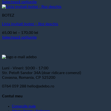
de
Selectează opțiunile
pot
Acest
prețuri:
fi
produs
65,00 lei
alese
BOTEZ
are
până
în
mai
la
pagina
Lista invitati botez – Roz deschis
multe
170,00 lei
produsului.
variații.
Interval
65,00
lei
–
170,00
lei
Opțiunile
de
Selectează opțiunile
pot
Acest
prețuri:
fi
produs
65,00 lei
alese
are
până
în
mai
la
pagina
multe
170,00 lei
produsului.
variații.
Luni - Vineri: 10:00 - 17:00
Opțiunile
Str. Petofi Sandor 34A (doar ridicare comenzi)
pot
Covasna, Romania, CP 525200
fi
alese
0764 059 288
hello@adebo.ro
în
pagina
Contul meu
produsului.
Comenzile mele