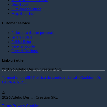
Adresa livrare / facturare
Detalii cont
Cum comand online
Magazin online
Cutomer service
Prelucrarea datelor personale
Livrare si plata
Politica Retur
Recenzii Google
Recenzii Facebook
Link-uri utile
© 2026 Adebo Design Creation SRL
Termeni si conditii
Politica de confidentialitate
Cookies
Info
GDPR
A.N.P.C.
©
2026 Adebo Design Creation SRL
Terms
Privacy
Cookies