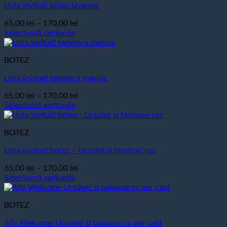
Lista invitati botez lavanda
multe
170,00 lei
variații.
Interval
65,00
lei
–
170,00
lei
Opțiunile
de
Selectează opțiunile
pot
Acest
prețuri:
fi
produs
65,00 lei
alese
BOTEZ
are
până
în
mai
la
pagina
Lista invitati tematica marina
multe
170,00 lei
produsului.
variații.
Interval
65,00
lei
–
170,00
lei
Opțiunile
de
Selectează opțiunile
pot
Acest
prețuri:
fi
produs
65,00 lei
alese
BOTEZ
are
până
în
mai
la
pagina
Lista invitati botez – Ursulet si Norisori roz
multe
170,00 lei
produsului.
variații.
Interval
65,00
lei
–
170,00
lei
Opțiunile
de
Selectează opțiunile
pot
Acest
prețuri:
fi
produs
65,00 lei
alese
BOTEZ
are
până
în
mai
la
pagina
Afis Welcome Ursuleti si baloane cu aer cald
multe
170,00 lei