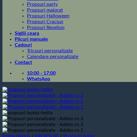
Propsuri party
Propsuri majorat
Propsuri Halloween
Propsuri Craciun
Propsuri Revelion
Sigilii ceara
Plicuri manuale
Cadouri
Tricouri personalizate
Calendare personalizate
Contact
10:00 - 17:00
WhatsApp
Prima pagină
/
PROPSURI
/
Propsuri botez