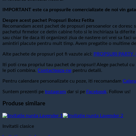
IMPORTANT este ca propsurile comercializate de noi vin gata 
Despre acest pachet Propsuri Botez Fetita
Recomandam acest pachet de propsuri persoanelor ce doresc sa
pachetul firmelor ce detin cabine foto si le inchiriaza la difer
sau chiar tie daca iti organizezi ziua de nastere ori vrei sa faci
amintiri placute pentru mult timp. Avem pregatite o multime de p
Alte pachete de propsuri pot fi vazute aici:
PROPSURI PARTY, Pr
Iti poti crea propriul tau pachet de propsuri! Alege pachetul cu 
le poti combina.
Contacteaza-ne
pentru detalii.
Pentru calendare personalizate cu poze, iti recomandam
Calen
Suntem prezenti pe
Instagram
dar si pe
Facebook
. Follow us!
Produse similare
Invitatii clasice