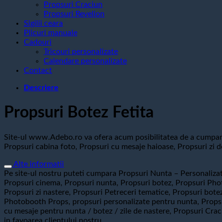
Propsuri Craciun
Propsuri Revelion
Sigilii ceara
Plicuri manuale
Cadouri
Tricouri personalizate
Calendare personalizate
Contact
Descriere
Propsuri Botez Fetita
Site-ul www.Adebo.ro va ofera acum posibilitatea de a cumpara 
Propsuri cabina foto, Propsuri cu mesaje haioase, Propsuri zi d
Alte informatii
Pe site-ul nostru puteti cumpara Propsuri Nunta – Personalizat
Propsuri cinema, Propsuri nunta, Propsuri botez, Propsuri Photo
Propsuri zi nastere, Propsuri Petreceri tematice, Propsuri bot
Photobooth Props, propsuri personalizate pentru nunta, Propsur
cu mesaje pentru nunta / botez / zile de nastere, Propsuri Cra
in favoarea clientului nostru.