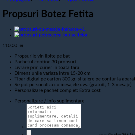
Propsuri Botez Fetita
110,00
lei
Propsurile vin lipite pe bat
Pachetul contine 30 propsuri
Livrare prin curier in toata tara
Dimensiunile variaza intre 15-20 cm
Tipar digital pe carton 300 gr. si taiere pe contur la apara
Se pot personaliza cu mesajele dvs. (gratuit, 1-3 mesaje)
Personalizare pachet complet: Extra cost
Personalizare / Info suplimentare
(max file size 256 Mo