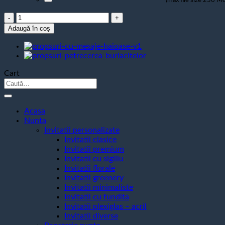
Cantitate
Propsuri
Adaugă în coș
Botez
Fetita
Cart
Caută
după:
Acasa
Nunta
Invitatii personalizate
Invitatii clasice
Invitatii premium
Invitatii cu sigiliu
Invitatii florale
Invitatii greenery
Invitatii minimaliste
Invitatii cu fundita
Invitatii plexiglas – acril
Invitatii diverse