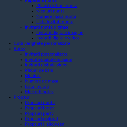
Papetarie nunta
Plicuri de bani nunta
Meniuri nunta
Numere masa nunta
Lista invitati nunta
Invitatii nunta digitale
Invitatii digitale imagine
Invitatii digitale video
Cutii verighete personalizate
Botez
Invitatii personalizate
invitatii digitale imagine
Invitatii digitale video
Plicuri de bani
Meniuri
Numere de masa
Lista invitati
Marturii botez
Propsuri
Propsuri nunta
Propsuri botez
Propsuri party
Propsuri majorat
Propsuri Halloween