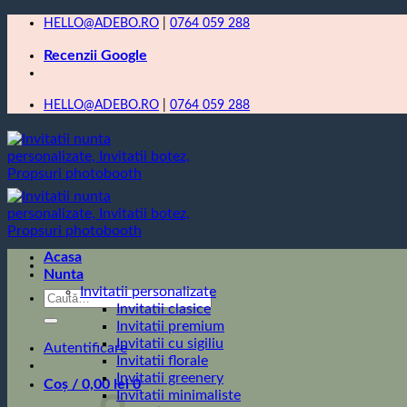
Skip
HELLO@ADEBO.RO
|
0764 059 288
to
Recenzii Google
content
HELLO@ADEBO.RO
|
0764 059 288
Acasa
Nunta
Invitatii personalizate
Caută
Invitatii clasice
după:
Invitatii premium
Invitatii cu sigiliu
Autentificare
Invitatii florale
Invitatii greenery
Coș /
0,00
lei
0
Invitatii minimaliste