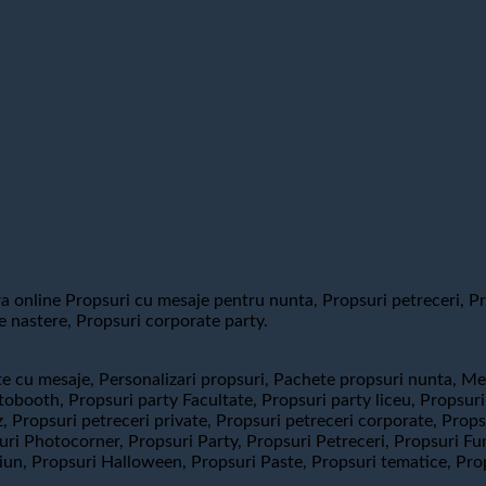
online Propsuri cu mesaje pentru nunta, Propsuri petreceri, Pro
e nastere, Propsuri corporate party.
e cu mesaje, Personalizari propsuri, Pachete propsuri nunta, Me
booth, Propsuri party Facultate, Propsuri party liceu, Propsuri 
ez, Propsuri petreceri private, Propsuri petreceri corporate, Pr
i Photocorner, Propsuri Party, Propsuri Petreceri, Propsuri Fun
ciun, Propsuri Halloween, Propsuri Paste, Propsuri tematice, Pro