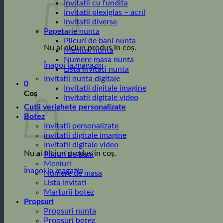
Invitatii cu fundita
Invitatii plexiglas – acril
Invitatii diverse
Papetarie nunta
Plicuri de bani nunta
Nu ai niciun produs în coș.
Meniuri nunta
Numere masa nunta
Înapoi la magazin
Lista invitati nunta
Invitatii nunta digitale
0
Invitatii digitale imagine
Coș
Invitatii digitale video
Cutii verighete personalizate
Botez
Invitatii personalizate
invitatii digitale imagine
Invitatii digitale video
Nu ai niciun produs în coș.
Plicuri de bani
Meniuri
Înapoi la magazin
Numere de masa
Lista invitati
Marturii botez
Propsuri
Propsuri nunta
Propsuri botez