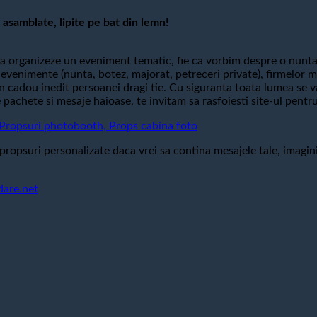
asamblate, lipite pe bat din lemn!
 organizeze un eveniment tematic, fie ca vorbim despre o nunta
ite evenimente (nunta, botez, majorat, petreceri private), firmelo
 un cadou inedit persoanei dragi tie. Cu siguranta toata lumea se v
achete si mesaje haioase, te invitam sa rasfoiesti site-ul pentru
opsuri photobooth, Props cabina foto
propsuri personalizate daca vrei sa contina mesajele tale, imagini
dare.net