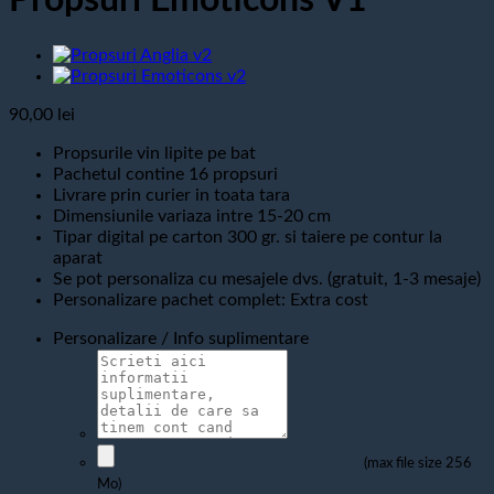
Propsuri Emoticons V1
90,00
lei
Propsurile vin lipite pe bat
Pachetul contine 16 propsuri
Livrare prin curier in toata tara
Dimensiunile variaza intre 15-20 cm
Tipar digital pe carton 300 gr. si taiere pe contur la
aparat
Se pot personaliza cu mesajele dvs. (gratuit, 1-3 mesaje)
Personalizare pachet complet: Extra cost
Personalizare / Info suplimentare
(max file size 256
Mo)