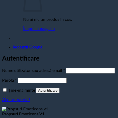
Nu ai niciun produs în coș.
Înapoi la magazin
Recenzii Google
Autentificare
Obligatoriu
Nume utilizator sau adresă email
*
Obligatoriu
Parolă
*
Ține-mă minte
Autentificare
Ai uitat parola?
Propsuri Emoticons V1