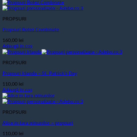
PROPSURI
Propsuri Botez Combinate
160,00
lei
Adaugă în coș
PROPSURI
Propsuri Irlanda – St. Patrick’s Day
110,00
lei
Adaugă în coș
PROPSURI
Alice in tara minunilor – propsuri
110,00
lei