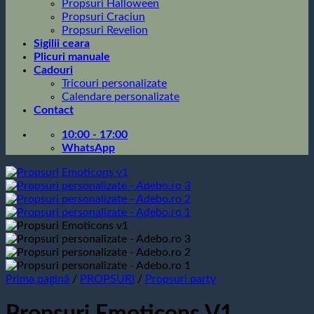
Propsuri Halloween
Propsuri Craciun
Propsuri Revelion
Sigilii ceara
Plicuri manuale
Cadouri
Tricouri personalizate
Calendare personalizate
Contact
10:00 - 17:00
WhatsApp
Prima pagină
/
PROPSURI
/
Propsuri party