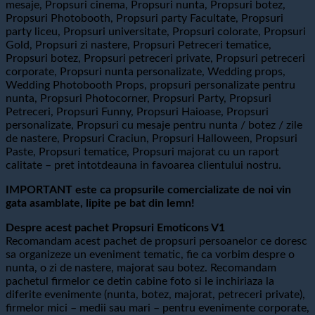
mesaje, Propsuri cinema, Propsuri nunta, Propsuri botez,
Propsuri Photobooth, Propsuri party Facultate, Propsuri
party liceu, Propsuri universitate, Propsuri colorate, Propsuri
Gold, Propsuri zi nastere, Propsuri Petreceri tematice,
Propsuri botez, Propsuri petreceri private, Propsuri petreceri
corporate, Propsuri nunta personalizate, Wedding props,
Wedding Photobooth Props, propsuri personalizate pentru
nunta, Propsuri Photocorner, Propsuri Party, Propsuri
Petreceri, Propsuri Funny, Propsuri Haioase, Propsuri
personalizate, Propsuri cu mesaje pentru nunta / botez / zile
de nastere, Propsuri Craciun, Propsuri Halloween, Propsuri
Paste, Propsuri tematice, Propsuri majorat cu un raport
calitate – pret intotdeauna in favoarea clientului nostru.
IMPORTANT este ca propsurile comercializate de noi vin
gata asamblate, lipite pe bat din lemn!
Despre acest pachet Propsuri Emoticons V1
Recomandam acest pachet de propsuri persoanelor ce doresc
sa organizeze un eveniment tematic, fie ca vorbim despre o
nunta, o zi de nastere, majorat sau botez. Recomandam
pachetul firmelor ce detin cabine foto si le inchiriaza la
diferite evenimente (nunta, botez, majorat, petreceri private),
firmelor mici – medii sau mari – pentru evenimente corporate,