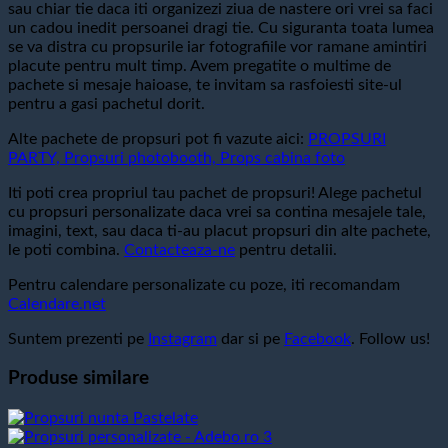
sau chiar tie daca iti organizezi ziua de nastere ori vrei sa faci
un cadou inedit persoanei dragi tie. Cu siguranta toata lumea
se va distra cu propsurile iar fotografiile vor ramane amintiri
placute pentru mult timp. Avem pregatite o multime de
pachete si mesaje haioase, te invitam sa rasfoiesti site-ul
pentru a gasi pachetul dorit.
Alte pachete de propsuri pot fi vazute aici:
PROPSURI
PARTY, Propsuri photobooth, Props cabina foto
Iti poti crea propriul tau pachet de propsuri! Alege pachetul
cu propsuri personalizate daca vrei sa contina mesajele tale,
imagini, text, sau daca ti-au placut propsuri din alte pachete,
le poti combina.
Contacteaza-ne
pentru detalii.
Pentru calendare personalizate cu poze, iti recomandam
Calendare.net
Suntem prezenti pe
Instagram
dar si pe
Facebook
. Follow us!
Produse similare