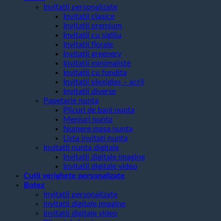
Invitatii personalizate
Invitatii clasice
Invitatii premium
Invitatii cu sigiliu
Invitatii florale
Invitatii greenery
Invitatii minimaliste
Invitatii cu fundita
Invitatii plexiglas – acril
Invitatii diverse
Papetarie nunta
Plicuri de bani nunta
Meniuri nunta
Numere masa nunta
Lista invitati nunta
Invitatii nunta digitale
Invitatii digitale imagine
Invitatii digitale video
Cutii verighete personalizate
Botez
Invitatii personalizate
invitatii digitale imagine
Invitatii digitale video