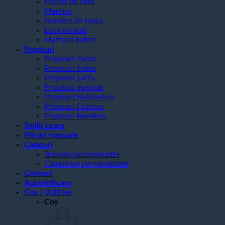
Plicuri de bani
Meniuri
Numere de masa
Lista invitati
Marturii botez
Propsuri
Propsuri nunta
Propsuri botez
Propsuri party
Propsuri majorat
Propsuri Halloween
Propsuri Craciun
Propsuri Revelion
Sigilii ceara
Plicuri manuale
Cadouri
Tricouri personalizate
Calendare personalizate
Contact
Autentificare
Coș /
0,00
lei
Coș