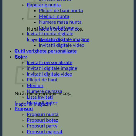
Papetarie nunta
Plicuri de bani nunta
Meniuri nunta
Numere masa nunta
Lista invitati nunta
Nu ai niciun produs în coș.
Invitatii nunta digitale
Invitatii digitale imagine
Înapoi la magazin
Invitatii digitale video
0
Cutii verighete personalizate
Botez
Coș
Invitatii personalizate
invitatii digitale imagine
Invitatii digitale video
Plicuri de bani
Meniuri
Numere de masa
Nu ai niciun produs în coș.
Lista invitati
Marturii botez
Înapoi la magazin
Propsuri
Propsuri nunta
Propsuri botez
Propsuri party
Propsuri majorat