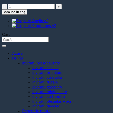
Cantitate
Propsuri
Adaugă în coș
Emoticons
V1
Cart
Caută
după:
Acasa
Nunta
Invitatii personalizate
Invitatii clasice
Invitatii premium
Invitatii cu sigiliu
Invitatii florale
Invitatii greenery
Invitatii minimaliste
Invitatii cu fundita
Invitatii plexiglas – acril
Invitatii diverse
Papetarie nunta