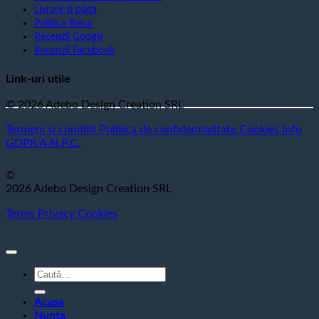
Livrare si plata
Politica Retur
Recenzii Google
Recenzii Facebook
Link-uri utile
© 2026 Adebo Design Creation SRL
Termeni si conditii
Politica de confidentialitate
Cookies
Info
GDPR
A.N.P.C.
©
2026 Adebo Design Creation SRL
Terms
Privacy
Cookies
Caută
după:
Acasa
Nunta