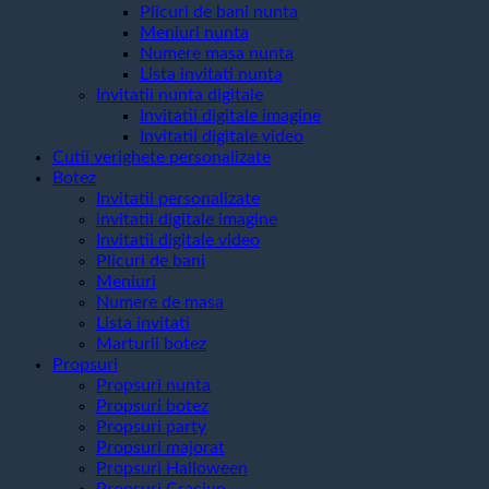
Plicuri de bani nunta
Meniuri nunta
Numere masa nunta
Lista invitati nunta
Invitatii nunta digitale
Invitatii digitale imagine
Invitatii digitale video
Cutii verighete personalizate
Botez
Invitatii personalizate
invitatii digitale imagine
Invitatii digitale video
Plicuri de bani
Meniuri
Numere de masa
Lista invitati
Marturii botez
Propsuri
Propsuri nunta
Propsuri botez
Propsuri party
Propsuri majorat
Propsuri Halloween
Propsuri Craciun