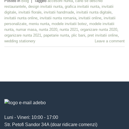
Posted in
Blog
|
Tagged
accesorii nunta
,
cand se deschid
restaurantele
,
design invitatii nunta
,
grafica invitatii nunta
,
invitatii
digitale
,
invitatii florale
,
invitatii handmade
,
invitatii nunta digitale
,
invitatii nunta online
,
invitatii nunta romania
,
invitatii online
,
invitatii
personalizate
,
meniu nunta
,
modele invitatii botez
,
modele invitatii
nunta
,
numar masa
,
nunta 2020
,
nunta 2021
,
organizare nunta 2020
,
organizare nunta 2021
,
papetarie nunta
,
plic bani
,
pret invitatii online
,
wedding stationery
Leave a comment
Luni - Vineri: 10:00 - 17:00
Str. Petofi Sandor 34A (doar ridicare comenzi)