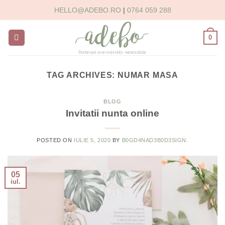
Skip
HELLO@ADEBO.RO
|
0764 059 288
to
content
0
TAG ARCHIVES:
NUMAR MASA
BLOG
Invitatii nunta online
POSTED ON
IULIE 5, 2020
BY
B0GD4NAD3B0D3SIGN.
05
iul.