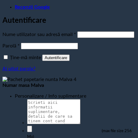
Recenzii Google
Autentificare
Obligatoriu
Nume utilizator sau adresă email
*
Obligatoriu
Parolă
*
Ține-mă minte
Autentificare
Ai uitat parola?
Numar masa Malva
Personalizare / Info suplimentare
(max file size 256
Mo)