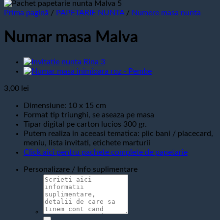
Prima pagină
/
PAPETARIE NUNTA
/
Numere masa nunta
Numar masa Malva
3,00
lei
Dimensiune: 10 x 15 cm
Format tip triunghi, se aseaza pe masa
Tipar digital pe carton lucios 300 gr.
Putem realiza in aceeasi tematica: plic bani / placecard,
meniu, lista invitati, etichete marturii
Click aici pentru pachete complete de papetarie
Personalizare / Info suplimentare