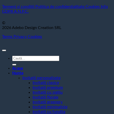
Termeni si conditii
Politica de confidentialitate
Cookies
Info
GDPR
A.N.P.C.
©
2026 Adebo Design Creation SRL
Terms
Privacy
Cookies
Caută
după:
Acasa
Nunta
Invitatii personalizate
Invitatii clasice
Invitatii premium
Invitatii cu sigiliu
Invitatii florale
Invitatii greenery
Invitatii minimaliste
Invitatii cu fundita