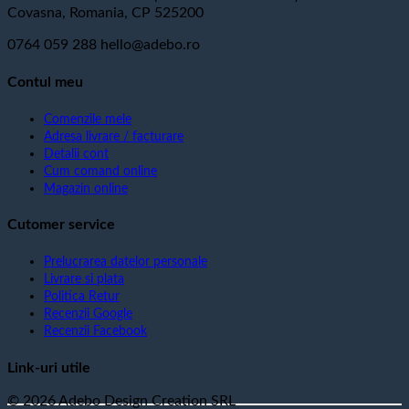
Covasna, Romania, CP 525200
0764 059 288
hello@adebo.ro
Contul meu
Comenzile mele
Adresa livrare / facturare
Detalii cont
Cum comand online
Magazin online
Cutomer service
Prelucrarea datelor personale
Livrare si plata
Politica Retur
Recenzii Google
Recenzii Facebook
Link-uri utile
© 2026 Adebo Design Creation SRL