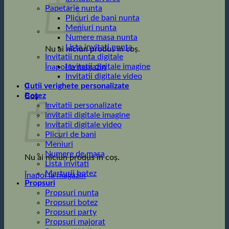
Papetarie nunta
Plicuri de bani nunta
Meniuri nunta
Numere masa nunta
Lista invitati nunta
Nu ai niciun produs în coș.
Invitatii nunta digitale
Invitatii digitale imagine
Înapoi la magazin
Invitatii digitale video
0
Cutii verighete personalizate
Botez
Coș
Invitatii personalizate
invitatii digitale imagine
Invitatii digitale video
Plicuri de bani
Meniuri
Numere de masa
Nu ai niciun produs în coș.
Lista invitati
Marturii botez
Înapoi la magazin
Propsuri
Propsuri nunta
Propsuri botez
Propsuri party
Propsuri majorat