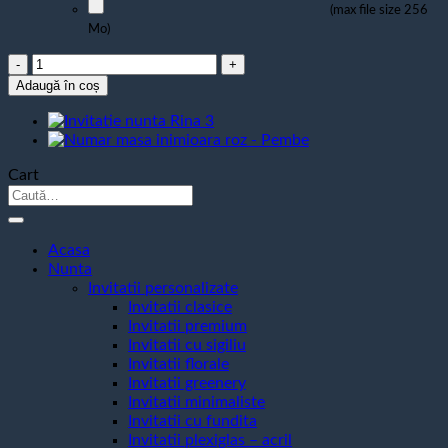
(max file size 256
Mo)
Cantitate
Numar
Adaugă în coș
masa
Malva
Cart
Caută
după:
Acasa
Nunta
Invitatii personalizate
Invitatii clasice
Invitatii premium
Invitatii cu sigiliu
Invitatii florale
Invitatii greenery
Invitatii minimaliste
Invitatii cu fundita
Invitatii plexiglas – acril