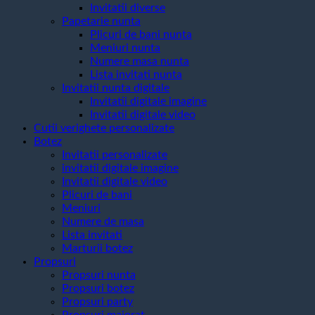
Invitatii diverse
Papetarie nunta
Plicuri de bani nunta
Meniuri nunta
Numere masa nunta
Lista invitati nunta
Invitatii nunta digitale
Invitatii digitale imagine
Invitatii digitale video
Cutii verighete personalizate
Botez
Invitatii personalizate
invitatii digitale imagine
Invitatii digitale video
Plicuri de bani
Meniuri
Numere de masa
Lista invitati
Marturii botez
Propsuri
Propsuri nunta
Propsuri botez
Propsuri party
Propsuri majorat