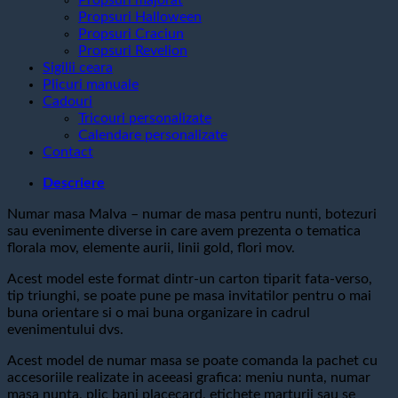
Propsuri Halloween
Propsuri Craciun
Propsuri Revelion
Sigilii ceara
Plicuri manuale
Cadouri
Tricouri personalizate
Calendare personalizate
Contact
Descriere
Numar masa Malva – numar de masa pentru nunti, botezuri
sau evenimente diverse in care avem prezenta o tematica
florala mov, elemente aurii, linii gold, flori mov.
Acest model este format dintr-un carton tiparit fata-verso,
tip triunghi, se poate pune pe masa invitatilor pentru o mai
buna orientare si o mai buna organizare in cadrul
evenimentului dvs.
Acest model de numar masa se poate comanda la pachet cu
accesoriile realizate in aceeasi grafica: meniu nunta, numar
masa nunta, plic bani placecard, etichete marturii sau se