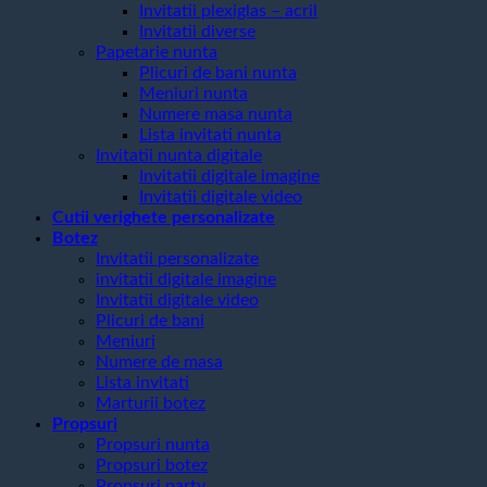
Invitatii plexiglas – acril
Invitatii diverse
Papetarie nunta
Plicuri de bani nunta
Meniuri nunta
Numere masa nunta
Lista invitati nunta
Invitatii nunta digitale
Invitatii digitale imagine
Invitatii digitale video
Cutii verighete personalizate
Botez
Invitatii personalizate
invitatii digitale imagine
Invitatii digitale video
Plicuri de bani
Meniuri
Numere de masa
Lista invitati
Marturii botez
Propsuri
Propsuri nunta
Propsuri botez
Propsuri party