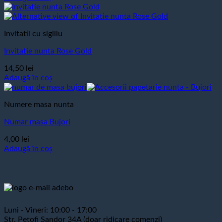
Invitatii cu sigiliu
Invitatie nunta Rose Gold
14,50
lei
Adaugă în coș
Numere masa nunta
Numar masa Bujori
4,00
lei
Adaugă în coș
Luni - Vineri: 10:00 - 17:00
Str. Petofi Sandor 34A (doar ridicare comenzi)