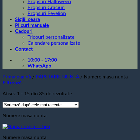
Propsuri Halloween
Propsuri Craciun
Propsuri Revelion
Sigilii ceara
Plicuri manuale
Cadouri
Tricouri personalizate
Calendare personalizate
Contact
10:00 - 17:00
WhatsApp
Prima pagină
/
PAPETARIE NUNTA
/
Numere masa nunta
Filtrează
Sortat
Afișez 1 - 15 din 35 de rezultate
după
cele
mai
Numere masa nunta
recente
Numere masa nunta