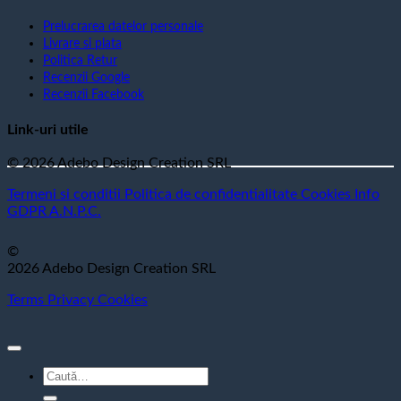
Prelucrarea datelor personale
Livrare si plata
Politica Retur
Recenzii Google
Recenzii Facebook
Link-uri utile
© 2026 Adebo Design Creation SRL
Termeni si conditii
Politica de confidentialitate
Cookies
Info
GDPR
A.N.P.C.
©
2026 Adebo Design Creation SRL
Terms
Privacy
Cookies
Caută
după: