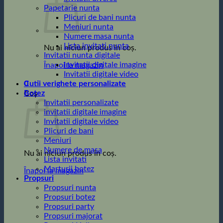
Papetarie nunta
Plicuri de bani nunta
Meniuri nunta
Numere masa nunta
Lista invitati nunta
Nu ai niciun produs în coș.
Invitatii nunta digitale
Invitatii digitale imagine
Înapoi la magazin
Invitatii digitale video
0
Cutii verighete personalizate
Botez
Coș
Invitatii personalizate
invitatii digitale imagine
Invitatii digitale video
Plicuri de bani
Meniuri
Numere de masa
Nu ai niciun produs în coș.
Lista invitati
Marturii botez
Înapoi la magazin
Propsuri
Propsuri nunta
Propsuri botez
Propsuri party
Propsuri majorat