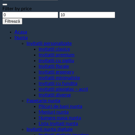
după:
Filter by price
Preț
Preț
minim
maxim
Filtrează
Acasa
Nunta
Invitatii personalizate
Invitatii clasice
Invitatii premium
Invitatii cu sigiliu
Invitatii florale
Invitatii greenery
Invitatii minimaliste
Invitatii cu fundita
Invitatii plexiglas – acril
Invitatii diverse
Papetarie nunta
Plicuri de bani nunta
Meniuri nunta
Numere masa nunta
Lista invitati nunta
Invitatii nunta digitale