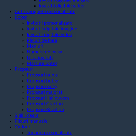
Invitatii digitale imagine
Invitatii digitale video
Cutii verighete personalizate
Botez
Invitatii personalizate
invitatii digitale imagine
Invitatii digitale video
Plicuri de bani
Meniuri
Numere de masa
Lista invitati
Marturii botez
Propsuri
Propsuri nunta
Propsuri botez
Propsuri party
Propsuri majorat
Propsuri Halloween
Propsuri Craciun
Propsuri Revelion
Sigilii ceara
Plicuri manuale
Cadouri
Tricouri personalizate