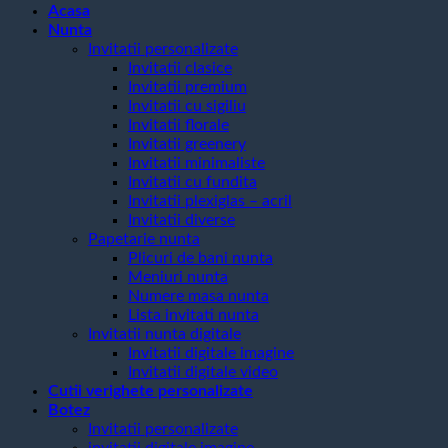
Acasa
Nunta
Invitatii personalizate
Invitatii clasice
Invitatii premium
Invitatii cu sigiliu
Invitatii florale
Invitatii greenery
Invitatii minimaliste
Invitatii cu fundita
Invitatii plexiglas – acril
Invitatii diverse
Papetarie nunta
Plicuri de bani nunta
Meniuri nunta
Numere masa nunta
Lista invitati nunta
Invitatii nunta digitale
Invitatii digitale imagine
Invitatii digitale video
Cutii verighete personalizate
Botez
Invitatii personalizate
invitatii digitale imagine