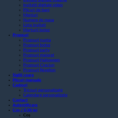
Invitatii digitale video
Plicuri de bani
Meniuri
Numere de masa
Lista invitati
Marturii botez
Propsuri
Propsuri nunta
Propsuri botez
Propsuri party
Propsuri majorat
Propsuri Halloween
Propsuri Craciun
Propsuri Revelion
Sigilii ceara
Plicuri manuale
Cadouri
Tricouri personalizate
Calendare personalizate
Contact
Autentificare
Coș /
0,00
lei
Coș