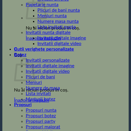
Papetarie nunta
Plicuri de bani nunta
Meniuri nunta
Numere masa nunta
Lista invitati nunta
Nu ai niciun produs în coș.
Invitatii nunta digitale
Invitatii digitale imagine
Înapoi la magazin
Invitatii digitale video
0
Cutii verighete personalizate
Botez
Coș
Invitatii personalizate
invitatii digitale imagine
Invitatii digitale video
Plicuri de bani
Meniuri
Numere de masa
Nu ai niciun produs în coș.
Lista invitati
Marturii botez
Înapoi la magazin
Propsuri
Propsuri nunta
Propsuri botez
Propsuri party
Propsuri majorat