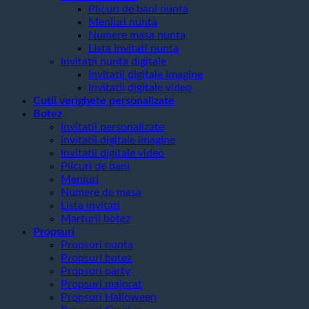
Plicuri de bani nunta
Meniuri nunta
Numere masa nunta
Lista invitati nunta
Invitatii nunta digitale
Invitatii digitale imagine
Invitatii digitale video
Cutii verighete personalizate
Botez
Invitatii personalizate
invitatii digitale imagine
Invitatii digitale video
Plicuri de bani
Meniuri
Numere de masa
Lista invitati
Marturii botez
Propsuri
Propsuri nunta
Propsuri botez
Propsuri party
Propsuri majorat
Propsuri Halloween