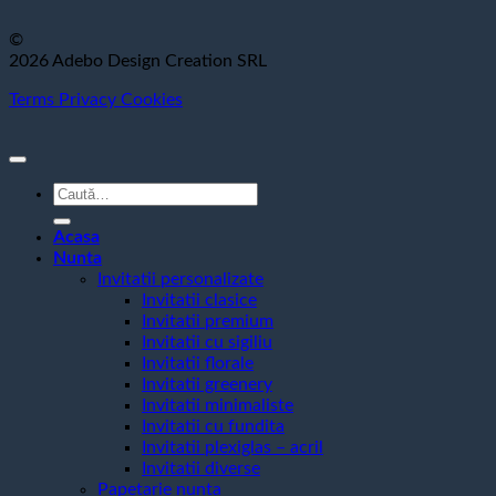
©
2026 Adebo Design Creation SRL
Terms
Privacy
Cookies
Caută
după:
Acasa
Nunta
Invitatii personalizate
Invitatii clasice
Invitatii premium
Invitatii cu sigiliu
Invitatii florale
Invitatii greenery
Invitatii minimaliste
Invitatii cu fundita
Invitatii plexiglas – acril
Invitatii diverse
Papetarie nunta