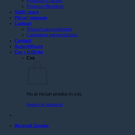
Propsuri Craciun
Propsuri Revelion
Sigilii ceara
Plicuri manuale
Cadouri
Tricouri personalizate
Calendare personalizate
Contact
Autentificare
Coș /
0,00
lei
Coș
Nu ai niciun produs în coș.
Înapoi la magazin
Recenzii Google