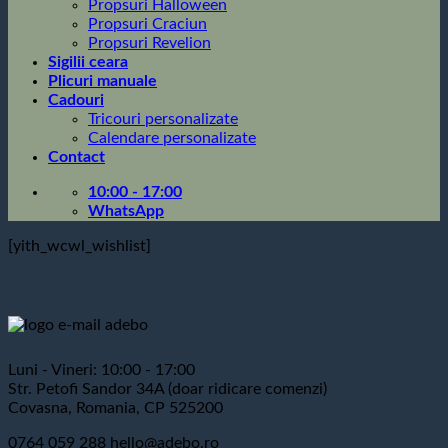
Propsuri Halloween
Propsuri Craciun
Propsuri Revelion
Sigilii ceara
Plicuri manuale
Cadouri
Tricouri personalizate
Calendare personalizate
Contact
10:00 - 17:00
WhatsApp
[yith_wcwl_wishlist]
Luni - Vineri: 10:00 - 17:00
Str. Petofi Sandor 34A (doar ridicare comenzi)
Covasna, Romania, CP 525200
0764 059 288
hello@adebo.ro