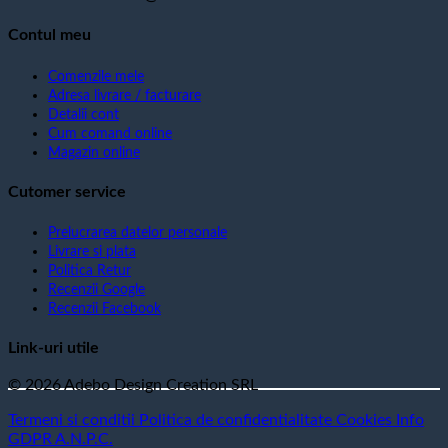
Contul meu
Comenzile mele
Adresa livrare / facturare
Detalii cont
Cum comand online
Magazin online
Cutomer service
Prelucrarea datelor personale
Livrare si plata
Politica Retur
Recenzii Google
Recenzii Facebook
Link-uri utile
© 2026 Adebo Design Creation SRL
Termeni si conditii
Politica de confidentialitate
Cookies
Info
GDPR
A.N.P.C.