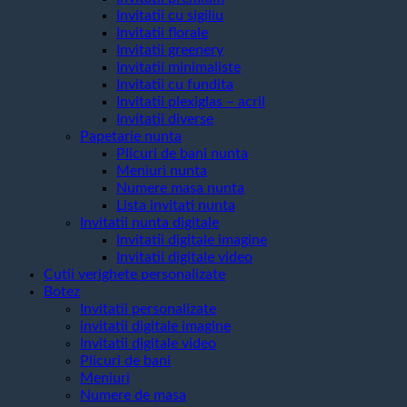
Invitatii cu sigiliu
Invitatii florale
Invitatii greenery
Invitatii minimaliste
Invitatii cu fundita
Invitatii plexiglas – acril
Invitatii diverse
Papetarie nunta
Plicuri de bani nunta
Meniuri nunta
Numere masa nunta
Lista invitati nunta
Invitatii nunta digitale
Invitatii digitale imagine
Invitatii digitale video
Cutii verighete personalizate
Botez
Invitatii personalizate
invitatii digitale imagine
Invitatii digitale video
Plicuri de bani
Meniuri
Numere de masa