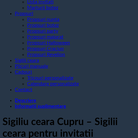
Lista invitati
Marturii botez
Propsuri
Propsuri nunta
Propsuri botez
Propsuri party
Propsuri majorat
Propsuri Halloween
Propsuri Craciun
Propsuri Revelion
Sigilii ceara
Plicuri manuale
Cadouri
Tricouri personalizate
Calendare personalizate
Contact
Descriere
Informații suplimentare
Sigiliu ceara Cupru – Sigilii
ceara pentru invitatii