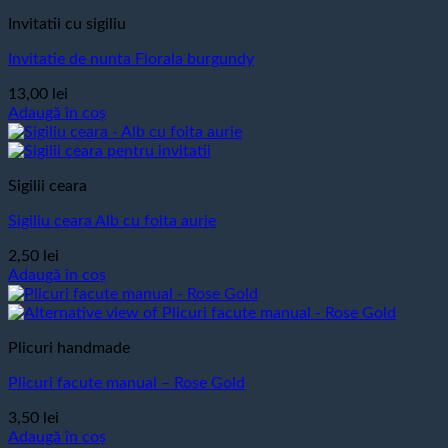
Invitatii cu sigiliu
Invitatie de nunta Florala burgundy
13,00
lei
Adaugă în coș
Sigilii ceara
Sigiliu ceara Alb cu foita aurie
2,50
lei
Adaugă în coș
Plicuri handmade
Plicuri facute manual – Rose Gold
3,50
lei
Adaugă în coș