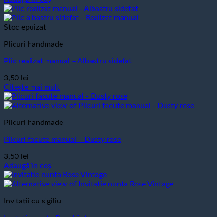
Stoc epuizat
Plicuri handmade
Plic realizat manual – Albastru sidefat
3,50
lei
Citește mai mult
Plicuri handmade
Plicuri facute manual – Dusty rose
3,50
lei
Adaugă în coș
Invitatii cu sigiliu