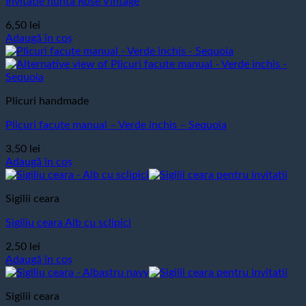
Invitatie nunta Rose Vintage
6,50
lei
Adaugă în coș
Plicuri handmade
Plicuri facute manual – Verde inchis – Sequoia
3,50
lei
Adaugă în coș
Sigilii ceara
Sigiliu ceara Alb cu sclipici
2,50
lei
Adaugă în coș
Sigilii ceara