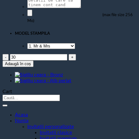
(max file size 256
Mo)
MODEL STAMPILA
Cantitate
Sigiliu
Adaugă în coș
ceara
Cupru
Cart
Caută
după:
Acasa
Nunta
Invitatii personalizate
Invitatii clasice
Invitatii premium