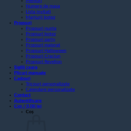
Meniuri
Numere de masa
Lista invitati
Marturii botez
Propsuri
Propsuri nunta
Propsuri botez
Propsuri party
Propsuri majorat
Propsuri Halloween
Propsuri Craciun
Propsuri Revelion
Sigilii ceara
Plicuri manuale
Cadouri
Tricouri personalizate
Calendare personalizate
Contact
Autentificare
Coș /
0,00
lei
Coș