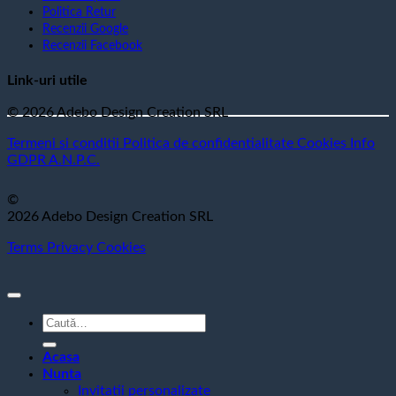
Politica Retur
Recenzii Google
Recenzii Facebook
Link-uri utile
© 2026 Adebo Design Creation SRL
Termeni si conditii
Politica de confidentialitate
Cookies
Info
GDPR
A.N.P.C.
©
2026 Adebo Design Creation SRL
Terms
Privacy
Cookies
Caută
după:
Acasa
Nunta
Invitatii personalizate