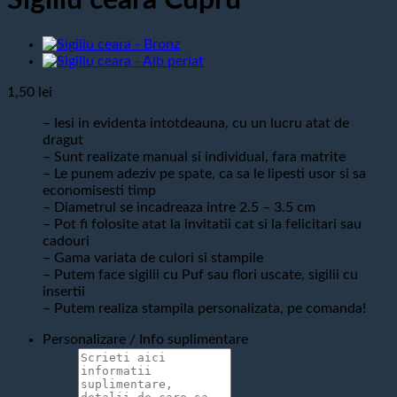
Sigiliu ceara Cupru
1,50
lei
– Iesi in evidenta intotdeauna, cu un lucru atat de
dragut
– Sunt realizate manual si individual, fara matrite
– Le punem adeziv pe spate, ca sa le lipesti usor si sa
economisesti timp
– Diametrul se incadreaza intre 2.5 – 3.5 cm
– Pot fi folosite atat la invitatii cat si la felicitari sau
cadouri
– Gama variata de culori si stampile
– Putem face sigilii cu Puf sau flori uscate, sigilii cu
insertii
– Putem realiza stampila personalizata, pe comanda!
Personalizare / Info suplimentare