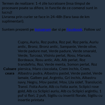
Termen de realizare: 1-4 zile lucratoare (insa timpul de
procesare poate sa difere, in functie de ce comenzi sunt in
lucru)!
Livrarea prin curier se face in 24-48h (fara taxa de km
suplimentari).
Suntem prezenti pe
Instagram
dar si pe
Facebook
. Follow us!
Cupru, Auriu, Roz pudra, Roz pal, Roz perla, Auriu
antic, Bronz, Bronz antic, Sampanie, Verde olive,
Verde padure mat, Verde padure, Verde smarald,
Verde, Turcoaz, Visiniu perlat, Rosu, Marsala,
Bordeaux, Rosu antic, Alb, Alb perlat, Roz
trandafiriu, Roz, Verde menta, Somon perlat, Roz
Culoare
piersica, Maro ciocolata, Crem inchis, Crem,
ceara
Albastru pudra, Albastru pastel, Verde pastel, Verde
lamaie, Galben pal, Argintiu, Gri inchis, Albastru
navy, Negru, Mov pastel, Mov, Lila sidef, Translucid,
Transl. Foita Aurie, Alb cu foita aurie, Sclipici rose
gold, Alb cu Sclipici auriu, Alb cu Sclipici argintiu, 1
puf si flori, 2 pufi, Sigiliu cu insertii florale, Sigiliu cu
insertie printata