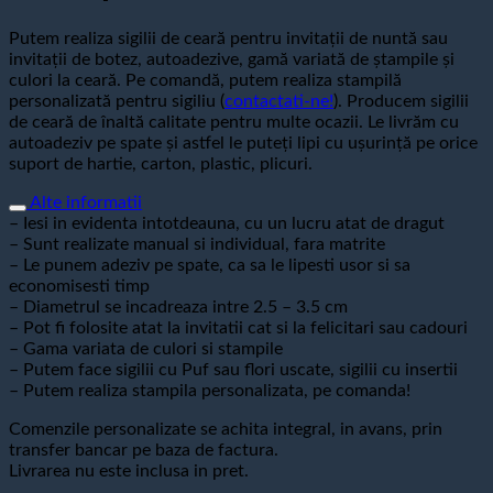
Putem realiza sigilii de ceară pentru invitații de nuntă sau
invitaţii de botez, autoadezive, gamă variată de ştampile şi
culori la ceară. Pe comandă, putem realiza stampilă
personalizată pentru sigiliu (
contactati-ne!
). Producem sigilii
de ceară de înaltă calitate pentru multe ocazii. Le livrăm cu
autoadeziv pe spate şi astfel le puteți lipi cu ușurință pe orice
suport de hartie, carton, plastic, plicuri.
Alte informatii
– Iesi in evidenta intotdeauna, cu un lucru atat de dragut
– Sunt realizate manual si individual, fara matrite
– Le punem adeziv pe spate, ca sa le lipesti usor si sa
economisesti timp
– Diametrul se incadreaza intre 2.5 – 3.5 cm
– Pot fi folosite atat la invitatii cat si la felicitari sau cadouri
– Gama variata de culori si stampile
– Putem face sigilii cu Puf sau flori uscate, sigilii cu insertii
– Putem realiza stampila personalizata, pe comanda!
Comenzile personalizate se achita integral, in avans, prin
transfer bancar pe baza de factura.
Livrarea nu este inclusa in pret.