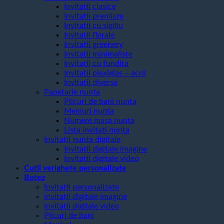
Invitatii clasice
Invitatii premium
Invitatii cu sigiliu
Invitatii florale
Invitatii greenery
Invitatii minimaliste
Invitatii cu fundita
Invitatii plexiglas – acril
Invitatii diverse
Papetarie nunta
Plicuri de bani nunta
Meniuri nunta
Numere masa nunta
Lista invitati nunta
Invitatii nunta digitale
Invitatii digitale imagine
Invitatii digitale video
Cutii verighete personalizate
Botez
Invitatii personalizate
invitatii digitale imagine
Invitatii digitale video
Plicuri de bani