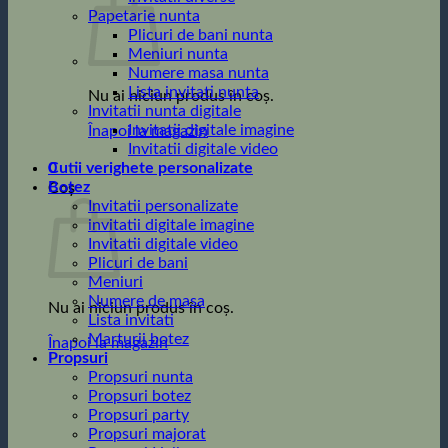
Papetarie nunta
Plicuri de bani nunta
Meniuri nunta
Numere masa nunta
Lista invitati nunta
Nu ai niciun produs în coș.
Invitatii nunta digitale
Invitatii digitale imagine
Înapoi la magazin
Invitatii digitale video
0
Cutii verighete personalizate
Botez
Coș
Invitatii personalizate
invitatii digitale imagine
Invitatii digitale video
Plicuri de bani
Meniuri
Numere de masa
Nu ai niciun produs în coș.
Lista invitati
Marturii botez
Înapoi la magazin
Propsuri
Propsuri nunta
Propsuri botez
Propsuri party
Propsuri majorat