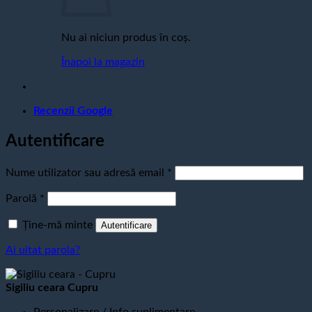
Nu ai niciun produs în coș.
Înapoi la magazin
Recenzii Google
Autentificare
Obligatoriu
Nume utilizator sau adresă email
*
Obligatoriu
Parolă
*
Ține-mă minte
Autentificare
Ai uitat parola?
Sigiliu ceara Cupru
Personalizare / Info suplimentare