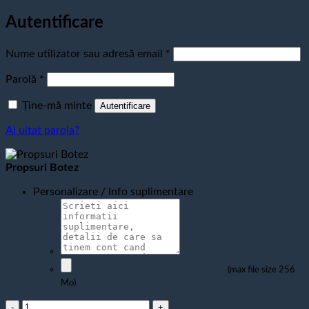
Autentificare
Obligatoriu
Nume utilizator sau adresă email
*
Obligatoriu
Parolă
*
Ține-mă minte
Autentificare
Ai uitat parola?
Propsuri Botez
Personalizare / Info suplimentare
(max file size 256
Mo)
Cantitate