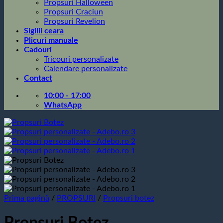
Propsuri Halloween
Propsuri Craciun
Propsuri Revelion
Sigilii ceara
Plicuri manuale
Cadouri
Tricouri personalizate
Calendare personalizate
Contact
10:00 - 17:00
WhatsApp
Prima pagină
/
PROPSURI
/
Propsuri botez