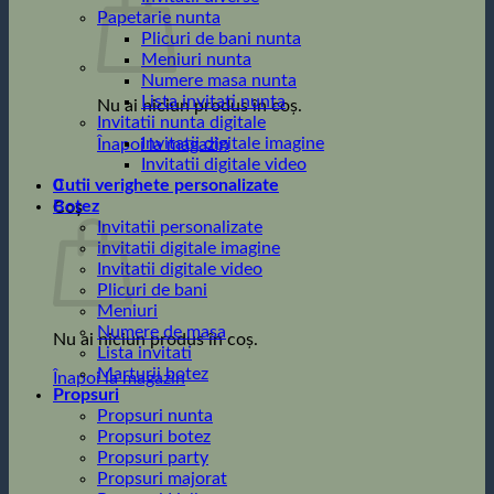
Papetarie nunta
Plicuri de bani nunta
Meniuri nunta
Numere masa nunta
Lista invitati nunta
Nu ai niciun produs în coș.
Invitatii nunta digitale
Invitatii digitale imagine
Înapoi la magazin
Invitatii digitale video
0
Cutii verighete personalizate
Botez
Coș
Invitatii personalizate
invitatii digitale imagine
Invitatii digitale video
Plicuri de bani
Meniuri
Numere de masa
Nu ai niciun produs în coș.
Lista invitati
Marturii botez
Înapoi la magazin
Propsuri
Propsuri nunta
Propsuri botez
Propsuri party
Propsuri majorat