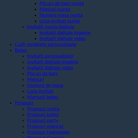
Plicuri de bani nunta
Meniuri nunta
Numere masa nunta
Lista invitati nunta
Invitatii nunta digitale
Invitatii digitale imagine
Invitatii digitale video
Cutii verighete personalizate
Botez
Invitatii personalizate
invitatii digitale imagine
Invitatii digitale video
Plicuri de bani
Meniuri
Numere de masa
Lista invitati
Marturii botez
Propsuri
Propsuri nunta
Propsuri botez
Propsuri party
Propsuri majorat
Propsuri Halloween
Propsuri Craciun