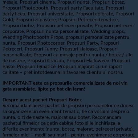
mesaje, Propsuri cinema, Propsuri nunta, Propsuri botez,
Propsuri Photobooth, Propsuri party Facultate, Propsuri
party liceu, Propsuri universitate, Propsuri colorate, Propsuri
Gold, Propsuri zi nastere, Propsuri Petreceri tematice,
Propsuri botez, Propsuri petreceri private, Propsuri petreceri
corporate, Propsuri nunta personalizate, Wedding props,
Wedding Photobooth Props, propsuri personalizate pentru
nunta, Propsuri Photocorner, Propsuri Party, Propsuri
Petreceri, Propsuri Funny, Propsuri Haioase, Propsuri
personalizate, Propsuri cu mesaje pentru nunta / botez / zile
de nastere, Propsuri Craciun, Propsuri Halloween, Propsuri
Paste, Propsuri tematice, Propsuri majorat cu un raport
calitate – pret intotdeauna in favoarea clientului nostru.
IMPORTANT este ca propsurile comercializate de noi vin
gata asamblate, lipite pe bat din lemn!
Despre acest pachet Propsuri Botez
Recomandam acest pachet de propsuri persoanelor ce doresc
sa organizeze un eveniment tematic, fie ca vorbim despre o
nunta, o zi de nastere, majorat sau botez. Recomandam
pachetul firmelor ce detin cabine foto si le inchiriaza la
diferite evenimente (nunta, botez, majorat, petreceri private),
firmelor mici – medii sau mari – pentru evenimente corporate,