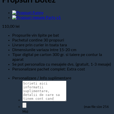
Propsuri Botez
110,00
lei
Propsurile vin lipite pe bat
Pachetul contine 30 propsuri
Livrare prin curier in toata tara
Dimensiunile variaza intre 15-20 cm
Tipar digital pe carton 300 gr. si taiere pe contur la
aparat
Se pot personaliza cu mesajele dvs. (gratuit, 1-3 mesaje)
Personalizare pachet complet: Extra cost
Personalizare / Info suplimentare
(max file size 256
Mo)