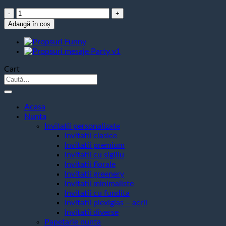
Cantitate
Propsuri
Adaugă în coș
Botez
Cart
Caută
după:
Acasa
Nunta
Invitatii personalizate
Invitatii clasice
Invitatii premium
Invitatii cu sigiliu
Invitatii florale
Invitatii greenery
Invitatii minimaliste
Invitatii cu fundita
Invitatii plexiglas – acril
Invitatii diverse
Papetarie nunta