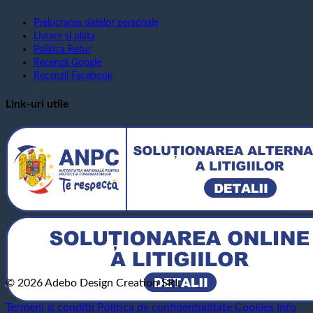
Prelucrarea datelor personale
Livrare si plata
Politica Retur
Recenzii Google
Recenzii Facebook
Link-uri utile
© 2026 Adebo Design Creation SRL
Termeni si conditii
Politica de confidentialitate
Cookies
Info