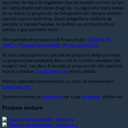
sau chiar tie daca iti organizezi ziua de nastere ori vrei sa faci
un cadou inedit persoanei dragi tie. Cu siguranta toata lumea
se va distra cu propsurile iar fotografiile vor ramane amintiri
placute pentru mult timp. Avem pregatite o multime de
pachete si mesaje haioase, te invitam sa rasfoiesti site-ul
pentru a gasi pachetul dorit.
Alte pachete de propsuri pot fi vazute aici:
PROPSURI
PARTY, Propsuri photobooth, Props cabina foto
Iti poti crea propriul tau pachet de propsuri! Alege pachetul
cu propsuri personalizate daca vrei sa contina mesajele tale,
imagini, text, sau daca ti-au placut propsuri din alte pachete,
le poti combina.
Contacteaza-ne
pentru detalii.
Pentru calendare personalizate cu poze, iti recomandam
Calendare.net
Suntem prezenti pe
Instagram
dar si pe
Facebook
. Follow us!
Produse similare