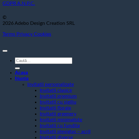
GDPR
A.N.P.C.
©
2026 Adebo Design Creation SRL
Terms
Privacy
Cookies
Caută
după:
Acasa
Nunta
Invitatii personalizate
Invitatii clasice
Invitatii premium
Invitatii cu sigiliu
Invitatii florale
Invitatii greenery
Invitatii minimaliste
Invitatii cu fundita
Invitatii plexiglas – acril
Invitatii diverse