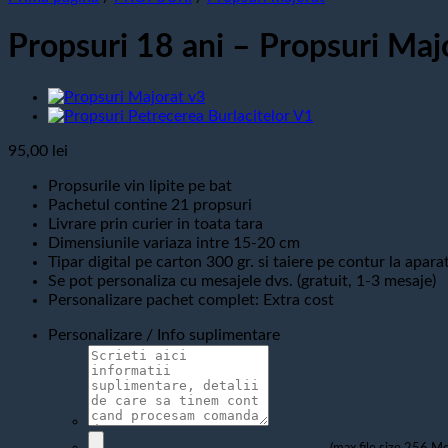
Propsuri 18 ani – Propsuri Maj
95,00
lei
Propsurile vin lipite pe bat
Pachetul contine 21 propsuri
Livrare prin curier in toata tara
Dimensiunile variaza intre 15-20 cm
Tipar digital pe carton 300 gr. si taiere pe contur la apara
Se pot personaliza cu mesajele dvs. (gratuit, 1-3 mesaje)
Personalizare pachet complet: Extra cost
Personalizare / Info suplimentare
(max file size 256 Mo