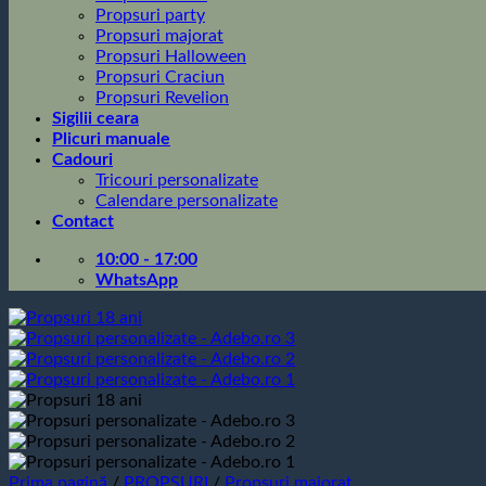
Propsuri party
Propsuri majorat
Propsuri Halloween
Propsuri Craciun
Propsuri Revelion
Sigilii ceara
Plicuri manuale
Cadouri
Tricouri personalizate
Calendare personalizate
Contact
10:00 - 17:00
WhatsApp
Prima pagină
/
PROPSURI
/
Propsuri majorat