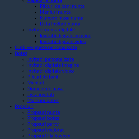
Papetarie nunta
Plicuri de bani nunta
Meniuri nunta
Numere masa nunta
Lista invitati nunta
Invitatii nunta digitale
Invitatii digitale imagine
Invitatii digitale video
Cutii verighete personalizate
Botez
Invitatii personalizate
invitatii digitale imagine
Invitatii digitale video
Plicuri de bani
Meniuri
Numere de masa
Lista invitati
Marturii botez
Propsuri
Propsuri nunta
Propsuri botez
Propsuri party
Propsuri majorat
Propsuri Halloween