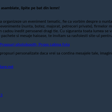
asamblate, lipite pe bat din lemn!
 organizeze un eveniment tematic, fie ca vorbim despre o nunta
ite evenimente (nunta, botez, majorat, petreceri private), firmelo
 un cadou inedit persoanei dragi tie. Cu siguranta toata lumea se v
achete si mesaje haioase, te invitam sa rasfoiesti site-ul pentru
opsuri photobooth, Props cabina foto
propsuri personalizate daca vrei sa contina mesajele tale, imagini
dare.net