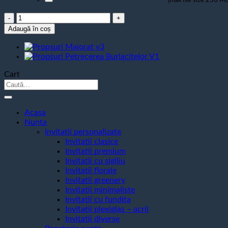
Cantitate
Propsuri
Adaugă în coș
18
ani
-
Propsuri
Cart
Majorat
Caută
după:
Acasa
Nunta
Invitatii personalizate
Invitatii clasice
Invitatii premium
Invitatii cu sigiliu
Invitatii florale
Invitatii greenery
Invitatii minimaliste
Invitatii cu fundita
Invitatii plexiglas – acril
Invitatii diverse