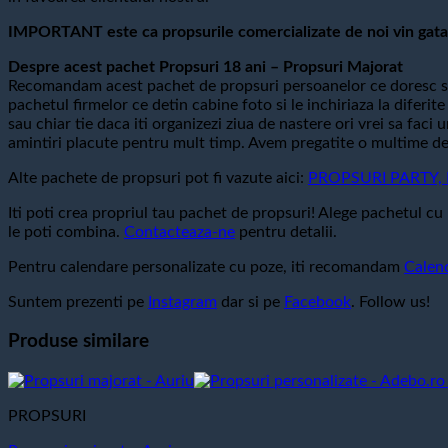
IMPORTANT este ca propsurile comercializate de noi vin gata 
Despre acest pachet Propsuri 18 ani – Propsuri Majorat
Recomandam acest pachet de propsuri persoanelor ce doresc sa
pachetul firmelor ce detin cabine foto si le inchiriaza la difer
sau chiar tie daca iti organizezi ziua de nastere ori vrei sa faci
amintiri placute pentru mult timp. Avem pregatite o multime de p
Alte pachete de propsuri pot fi vazute aici:
PROPSURI PARTY, Pr
Iti poti crea propriul tau pachet de propsuri! Alege pachetul cu 
le poti combina.
Contacteaza-ne
pentru detalii.
Pentru calendare personalizate cu poze, iti recomandam
Calen
Suntem prezenti pe
Instagram
dar si pe
Facebook
. Follow us!
Produse similare
PROPSURI