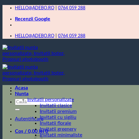
Skip
HELLO@ADEBO.RO
|
0764 059 288
to
Recenzii Google
content
HELLO@ADEBO.RO
|
0764 059 288
Acasa
Nunta
Invitatii personalizate
Caută
Invitatii clasice
după:
Invitatii premium
Invitatii cu sigiliu
Autentificare
Invitatii florale
Invitatii greenery
Coș /
0,00
lei
0
Invitatii minimaliste