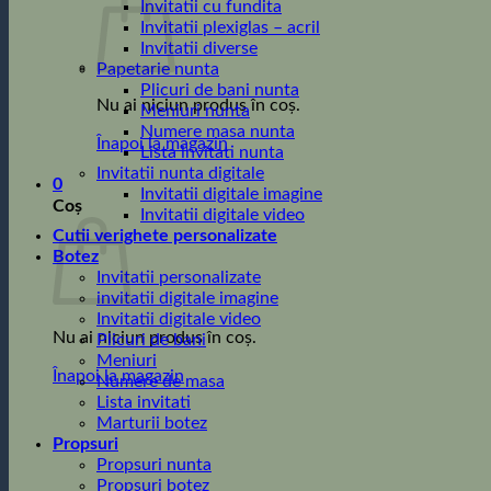
Invitatii cu fundita
Invitatii plexiglas – acril
Invitatii diverse
Papetarie nunta
Plicuri de bani nunta
Nu ai niciun produs în coș.
Meniuri nunta
Numere masa nunta
Înapoi la magazin
Lista invitati nunta
Invitatii nunta digitale
0
Invitatii digitale imagine
Coș
Invitatii digitale video
Cutii verighete personalizate
Botez
Invitatii personalizate
invitatii digitale imagine
Invitatii digitale video
Nu ai niciun produs în coș.
Plicuri de bani
Meniuri
Înapoi la magazin
Numere de masa
Lista invitati
Marturii botez
Propsuri
Propsuri nunta
Propsuri botez