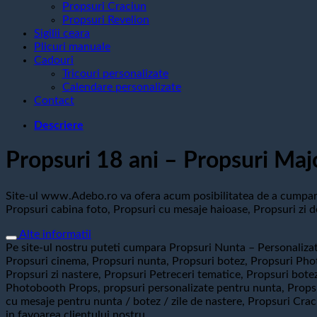
Propsuri Craciun
Propsuri Revelion
Sigilii ceara
Plicuri manuale
Cadouri
Tricouri personalizate
Calendare personalizate
Contact
Descriere
Propsuri 18 ani – Propsuri Maj
Site-ul www.Adebo.ro va ofera acum posibilitatea de a cumpara 
Propsuri cabina foto, Propsuri cu mesaje haioase, Propsuri zi d
Alte informatii
Pe site-ul nostru puteti cumpara Propsuri Nunta – Personalizat
Propsuri cinema, Propsuri nunta, Propsuri botez, Propsuri Photo
Propsuri zi nastere, Propsuri Petreceri tematice, Propsuri bot
Photobooth Props, propsuri personalizate pentru nunta, Propsur
cu mesaje pentru nunta / botez / zile de nastere, Propsuri Cra
in favoarea clientului nostru.