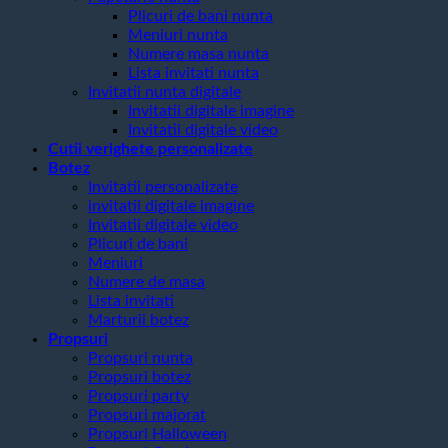
Plicuri de bani nunta
Meniuri nunta
Numere masa nunta
Lista invitati nunta
Invitatii nunta digitale
Invitatii digitale imagine
Invitatii digitale video
Cutii verighete personalizate
Botez
Invitatii personalizate
invitatii digitale imagine
Invitatii digitale video
Plicuri de bani
Meniuri
Numere de masa
Lista invitati
Marturii botez
Propsuri
Propsuri nunta
Propsuri botez
Propsuri party
Propsuri majorat
Propsuri Halloween