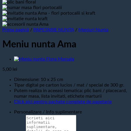
Prima pagină
/
PAPETARIE NUNTA
/
Meniuri Nunta
Meniu nunta Ama
5,00
lei
Dimensiune: 10 x 25 cm
Tipar digital pe carton lucios / mat / special de 300 gr.
Putem realiza in aceeasi tematica: plic bani / placecard,
numar masa, lista invitati, etichete marturii
Click aici pentru pachete complete de papetarie
Personalizare / Info suplimentare