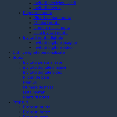
Invitatii plexiglas – acril
Invitatii diverse
Papetarie nunta
Plicuri de bani nunta
Meniuri nunta
Numere masa nunta
Lista invitati nunta
Invitatii nunta digitale
Invitatii digitale imagine
Invitatii digitale video
Cutii verighete personalizate
Botez
Invitatii personalizate
invitatii digitale imagine
Invitatii digitale video
Plicuri de bani
Meniuri
Numere de masa
Lista invitati
Marturii botez
Propsuri
Propsuri nunta
Propsuri botez
Propsuri party