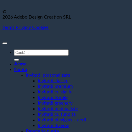
©
2026 Adebo Design Creation SRL
Terms
Privacy
Cookies
Caută
după:
Acasa
Nunta
Invitatii personalizate
Invitatii clasice
Invitatii premium
Invitatii cu sigiliu
Invitatii florale
Invitatii greenery
Invitatii minimaliste
Invitatii cu fundita
Invitatii plexiglas – acril
Invitatii diverse
Papetarie nunta