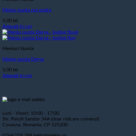
Meniu nunta roz pudra
5,00
lei
Adaugă în coș
Meniuri Nunta
Meniu nunta Derya
5,00
lei
Adaugă în coș
Luni - Vineri: 10:00 - 17:00
Str. Petofi Sandor 34A (doar ridicare comenzi)
Covasna, Romania, CP 525200
0764 059 288
hello@adebo.ro