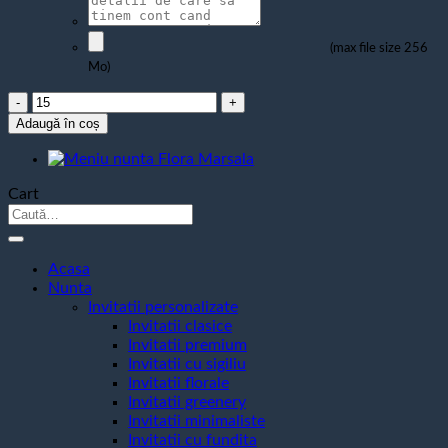
(max file size 256
Mo)
Cantitate
Meniu
Adaugă în coș
nunta
Ama
Cart
Caută
după:
Acasa
Nunta
Invitatii personalizate
Invitatii clasice
Invitatii premium
Invitatii cu sigiliu
Invitatii florale
Invitatii greenery
Invitatii minimaliste
Invitatii cu fundita