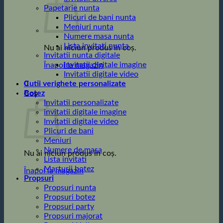
Papetarie nunta
Plicuri de bani nunta
Meniuri nunta
Numere masa nunta
Lista invitati nunta
Nu ai niciun produs în coș.
Invitatii nunta digitale
Invitatii digitale imagine
Înapoi la magazin
Invitatii digitale video
0
Cutii verighete personalizate
Botez
Coș
Invitatii personalizate
invitatii digitale imagine
Invitatii digitale video
Plicuri de bani
Meniuri
Numere de masa
Nu ai niciun produs în coș.
Lista invitati
Marturii botez
Înapoi la magazin
Propsuri
Propsuri nunta
Propsuri botez
Propsuri party
Propsuri majorat