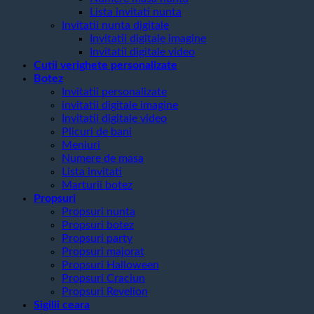
Lista invitati nunta
Invitatii nunta digitale
Invitatii digitale imagine
Invitatii digitale video
Cutii verighete personalizate
Botez
Invitatii personalizate
invitatii digitale imagine
Invitatii digitale video
Plicuri de bani
Meniuri
Numere de masa
Lista invitati
Marturii botez
Propsuri
Propsuri nunta
Propsuri botez
Propsuri party
Propsuri majorat
Propsuri Halloween
Propsuri Craciun
Propsuri Revelion
Sigilii ceara