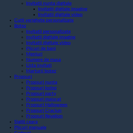
Invitatii nunta digitale
Invitatii digitale imagine
Invitatii digitale video
Cutii verighete personalizate
Botez
Invitatii personalizate
invitatii digitale imagine
Invitatii digitale video
Plicuri de bani
Meniuri
Numere de masa
Lista invitati
Marturii botez
Propsuri
Propsuri nunta
Propsuri botez
Propsuri party
Propsuri majorat
Propsuri Halloween
Propsuri Craciun
Propsuri Revelion
Sigilii ceara
Plicuri manuale
Cadouri