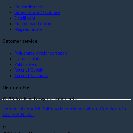
Comenzile mele
Adresa livrare / facturare
Detalii cont
Cum comand online
Magazin online
Cutomer service
Prelucrarea datelor personale
Livrare si plata
Politica Retur
Recenzii Google
Recenzii Facebook
Link-uri utile
© 2026 Adebo Design Creation SRL
Termeni si conditii
Politica de confidentialitate
Cookies
Info
GDPR
A.N.P.C.
©