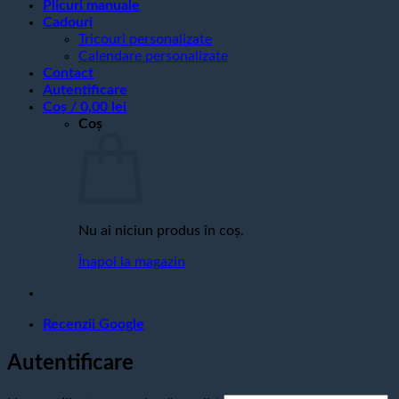
Plicuri manuale
Cadouri
Tricouri personalizate
Calendare personalizate
Contact
Autentificare
Coș /
0,00
lei
Coș
Nu ai niciun produs în coș.
Înapoi la magazin
Recenzii Google
Autentificare