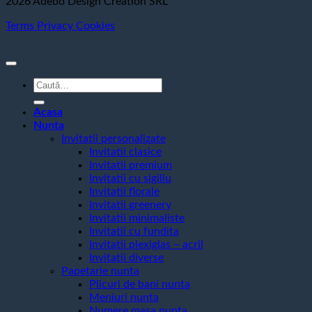
2026 Adebo Design Creation SRL
Terms
Privacy
Cookies
Caută
după:
Acasa
Nunta
Invitatii personalizate
Invitatii clasice
Invitatii premium
Invitatii cu sigiliu
Invitatii florale
Invitatii greenery
Invitatii minimaliste
Invitatii cu fundita
Invitatii plexiglas – acril
Invitatii diverse
Papetarie nunta
Plicuri de bani nunta
Meniuri nunta
Numere masa nunta