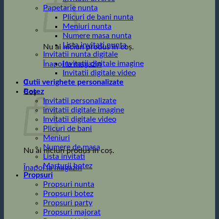
Papetarie nunta
Plicuri de bani nunta
Meniuri nunta
Numere masa nunta
Lista invitati nunta
Nu ai niciun produs în coș.
Invitatii nunta digitale
Invitatii digitale imagine
Înapoi la magazin
Invitatii digitale video
0
Cutii verighete personalizate
Botez
Coș
Invitatii personalizate
invitatii digitale imagine
Invitatii digitale video
Plicuri de bani
Meniuri
Numere de masa
Nu ai niciun produs în coș.
Lista invitati
Marturii botez
Înapoi la magazin
Propsuri
Propsuri nunta
Propsuri botez
Propsuri party
Propsuri majorat