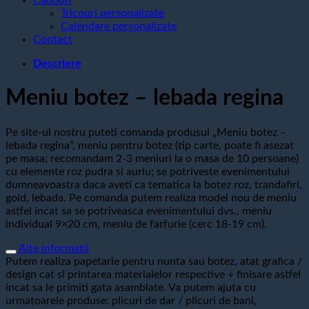
Tricouri personalizate
Calendare personalizate
Contact
Descriere
Meniu botez – lebada regina
Pe site-ul nostru puteti comanda produsul „Meniu botez –
lebada regina”, meniu pentru botez (tip carte, poate fi asezat
pe masa; recomandam 2-3 meniuri la o masa de 10 persoane)
cu elemente roz pudra si auriu; se potriveste evenimentului
dumneavoastra daca aveti ca tematica la botez roz, trandafiri,
gold, lebada. Pe comanda putem realiza model nou de meniu
astfel incat sa se potriveasca evenimentului dvs., meniu
individual 9×20 cm, meniu de farfurie (cerc 18-19 cm).
Alte informatii
Putem realiza papetarie pentru nunta sau botez, atat grafica /
design cat si printarea materialelor respective + finisare astfel
incat sa le primiti gata asamblate. Va putem ajuta cu
urmatoarele produse: plicuri de dar / plicuri de bani,