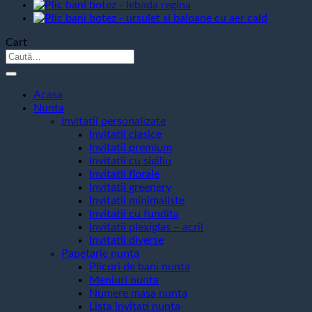
-
lebada
regina
Cart
Caută
după:
Acasa
Nunta
Invitatii personalizate
Invitatii clasice
Invitatii premium
Invitatii cu sigiliu
Invitatii florale
Invitatii greenery
Invitatii minimaliste
Invitatii cu fundita
Invitatii plexiglas – acril
Invitatii diverse
Papetarie nunta
Plicuri de bani nunta
Meniuri nunta
Numere masa nunta
Lista invitati nunta