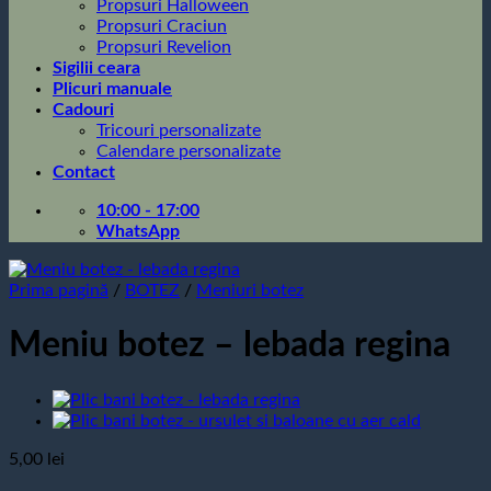
Propsuri Halloween
Propsuri Craciun
Propsuri Revelion
Sigilii ceara
Plicuri manuale
Cadouri
Tricouri personalizate
Calendare personalizate
Contact
10:00 - 17:00
WhatsApp
Prima pagină
/
BOTEZ
/
Meniuri botez
Meniu botez – lebada regina
5,00
lei