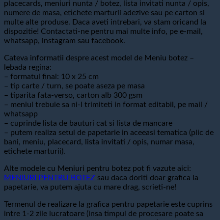
placecards, meniuri nunta / botez, lista invitati nunta / opis,
numere de masa, etichete marturii adezive sau pe carton si
multe alte produse. Daca aveti intrebari, va stam oricand la
dispozitie! Contactati-ne pentru mai multe info, pe e-mail,
whatsapp, instagram sau facebook.
Cateva informatii despre acest model de Meniu botez –
lebada regina:
– formatul final: 10 x 25 cm
– tip carte / turn, se poate aseza pe masa
– tiparita fata-verso, carton alb 300 gsm
– meniul trebuie sa ni-l trimiteti in format editabil, pe mail /
whatsapp
– cuprinde lista de bauturi cat si lista de mancare
– putem realiza setul de papetarie in aceeasi tematica (plic de
bani, meniu, placecard, lista invitati / opis, numar masa,
etichete marturii).
Alte modele cu Meniuri pentru botez pot fi vazute aici:
MENIURI PENTRU BOTEZ
sau daca doriti doar grafica la
papetarie, va putem ajuta cu mare drag, scrieti-ne!
Termenul de realizare la grafica pentru papetarie este cuprins
intre 1-2 zile lucratoare (insa timpul de procesare poate sa