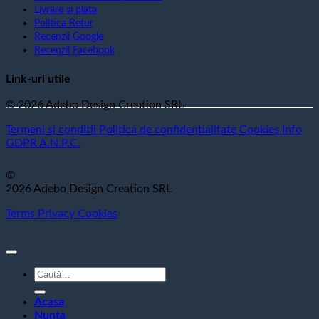
Livrare si plata
Politica Retur
Recenzii Google
Recenzii Facebook
Link-uri utile
© 2026 Adebo Design Creation SRL
Termeni si conditii
Politica de confidentialitate
Cookies
Info
GDPR
A.N.P.C.
©
2026 Adebo Design Creation SRL
Terms
Privacy
Cookies
Caută
după:
Acasa
Nunta