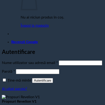
Nu ai niciun produs în coș.
Înapoi la magazin
Recenzii Google
Autentificare
Obligatoriu
Nume utilizator sau adresă email
*
Obligatoriu
Parolă
*
Ține-mă minte
Autentificare
Ai uitat parola?
Propsuri Revelion V1