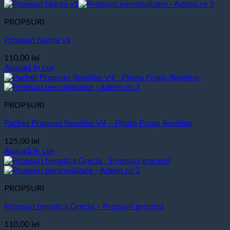
PROPSURI
Propsuri Nunta v1
110,00
lei
Adaugă în coș
PROPSURI
Pachet Propsuri Revelion V4 – Photo Props Revelion
125,00
lei
Adaugă în coș
PROPSURI
Propsuri tematica Grecia – Propsuri grecesti
110,00
lei