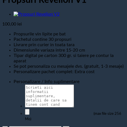
Propsuri Revelion V1
100,00
lei
Propsurile vin lipite pe bat
Pachetul contine 30 propsuri
Livrare prin curier in toata tara
Dimensiunile variaza intre 15-20 cm
Tipar digital pe carton 300 gr. si taiere pe contur la
aparat
Se pot personaliza cu mesajele dvs. (gratuit, 1-3 mesaje)
Personalizare pachet complet: Extra cost
Personalizare / Info suplimentare
(max file size 256
Mo)