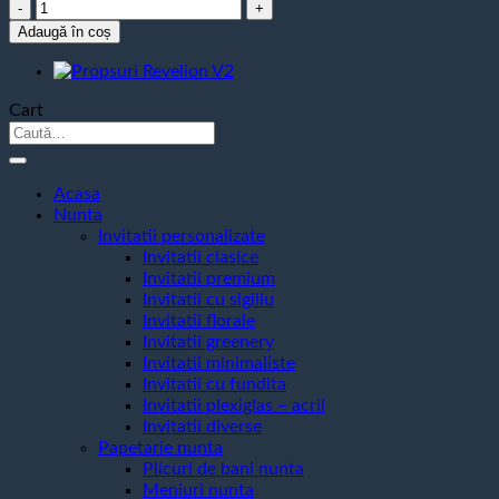
Cantitate
Propsuri
Adaugă în coș
Revelion
V1
Cart
Caută
după:
Acasa
Nunta
Invitatii personalizate
Invitatii clasice
Invitatii premium
Invitatii cu sigiliu
Invitatii florale
Invitatii greenery
Invitatii minimaliste
Invitatii cu fundita
Invitatii plexiglas – acril
Invitatii diverse
Papetarie nunta
Plicuri de bani nunta
Meniuri nunta