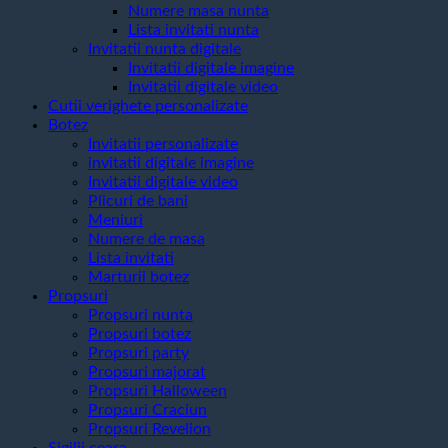
Numere masa nunta
Lista invitati nunta
Invitatii nunta digitale
Invitatii digitale imagine
Invitatii digitale video
Cutii verighete personalizate
Botez
Invitatii personalizate
invitatii digitale imagine
Invitatii digitale video
Plicuri de bani
Meniuri
Numere de masa
Lista invitati
Marturii botez
Propsuri
Propsuri nunta
Propsuri botez
Propsuri party
Propsuri majorat
Propsuri Halloween
Propsuri Craciun
Propsuri Revelion
Sigilii ceara