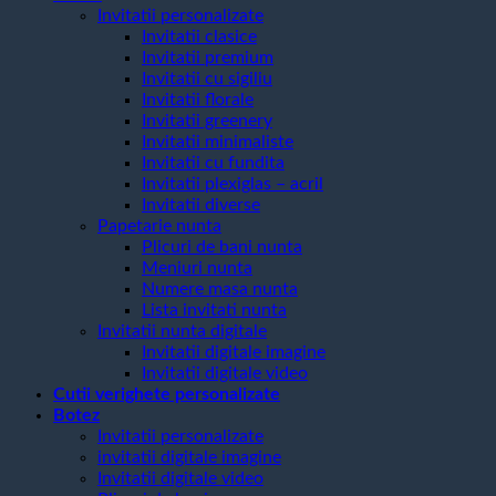
Invitatii personalizate
Invitatii clasice
Invitatii premium
Invitatii cu sigiliu
Invitatii florale
Invitatii greenery
Invitatii minimaliste
Invitatii cu fundita
Invitatii plexiglas – acril
Invitatii diverse
Papetarie nunta
Plicuri de bani nunta
Meniuri nunta
Numere masa nunta
Lista invitati nunta
Invitatii nunta digitale
Invitatii digitale imagine
Invitatii digitale video
Cutii verighete personalizate
Botez
Invitatii personalizate
invitatii digitale imagine
Invitatii digitale video