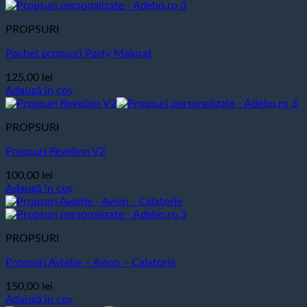
PROPSURI
Pachet propsuri Party Majorat
125,00
lei
Adaugă în coș
PROPSURI
Propsuri Revelion V2
100,00
lei
Adaugă în coș
PROPSURI
Propsuri Aviatie – Avion – Calatorie
150,00
lei
Adaugă în coș