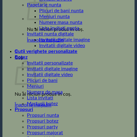
Papetarie nunta
Plicuri de bani nunta
Meniuri nunta
Numere masa nunta
Lista invitati nunta
Nu ai niciun produs în coș.
Invitatii nunta digitale
Invitatii digitale imagine
Înapoi la magazin
Invitatii digitale video
0
Cutii verighete personalizate
Botez
Coș
Invitatii personalizate
invitatii digitale imagine
Invitatii digitale video
Plicuri de bani
Meniuri
Numere de masa
Nu ai niciun produs în coș.
Lista invitati
Marturii botez
Înapoi la magazin
Propsuri
Propsuri nunta
Propsuri botez
Propsuri party
Propsuri majorat