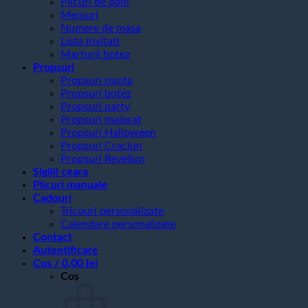
Plicuri de bani
Meniuri
Numere de masa
Lista invitati
Marturii botez
Propsuri
Propsuri nunta
Propsuri botez
Propsuri party
Propsuri majorat
Propsuri Halloween
Propsuri Craciun
Propsuri Revelion
Sigilii ceara
Plicuri manuale
Cadouri
Tricouri personalizate
Calendare personalizate
Contact
Autentificare
Coș /
0,00
lei
Coș