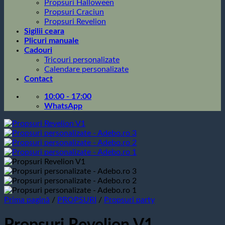
Propsuri Halloween
Propsuri Craciun
Propsuri Revelion
Sigilii ceara
Plicuri manuale
Cadouri
Tricouri personalizate
Calendare personalizate
Contact
10:00 - 17:00
WhatsApp
Prima pagină
/
PROPSURI
/
Propsuri party