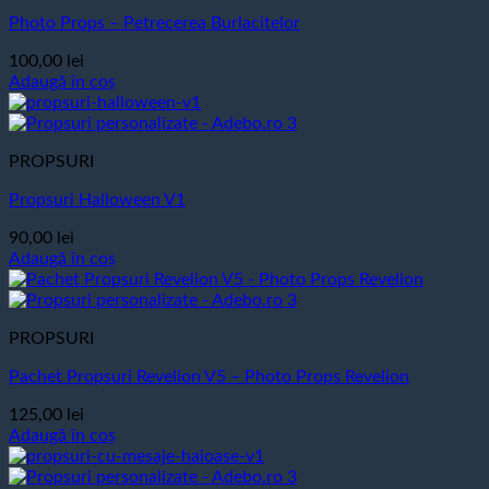
Photo Props – Petrecerea Burlacitelor
100,00
lei
Adaugă în coș
PROPSURI
Propsuri Halloween V1
90,00
lei
Adaugă în coș
PROPSURI
Pachet Propsuri Revelion V5 – Photo Props Revelion
125,00
lei
Adaugă în coș