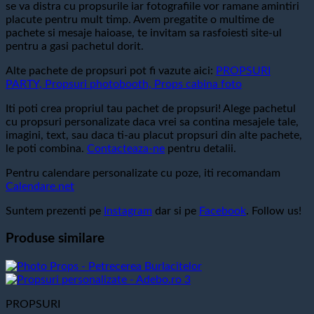
se va distra cu propsurile iar fotografiile vor ramane amintiri
placute pentru mult timp. Avem pregatite o multime de
pachete si mesaje haioase, te invitam sa rasfoiesti site-ul
pentru a gasi pachetul dorit.
Alte pachete de propsuri pot fi vazute aici:
PROPSURI
PARTY, Propsuri photobooth, Props cabina foto
Iti poti crea propriul tau pachet de propsuri! Alege pachetul
cu propsuri personalizate daca vrei sa contina mesajele tale,
imagini, text, sau daca ti-au placut propsuri din alte pachete,
le poti combina.
Contacteaza-ne
pentru detalii.
Pentru calendare personalizate cu poze, iti recomandam
Calendare.net
Suntem prezenti pe
Instagram
dar si pe
Facebook
. Follow us!
Produse similare
PROPSURI