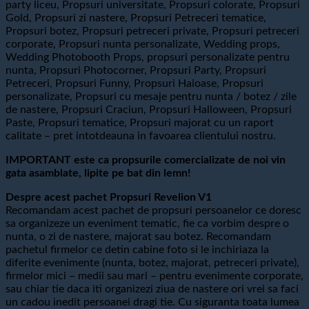
party liceu, Propsuri universitate, Propsuri colorate, Propsuri
Gold, Propsuri zi nastere, Propsuri Petreceri tematice,
Propsuri botez, Propsuri petreceri private, Propsuri petreceri
corporate, Propsuri nunta personalizate, Wedding props,
Wedding Photobooth Props, propsuri personalizate pentru
nunta, Propsuri Photocorner, Propsuri Party, Propsuri
Petreceri, Propsuri Funny, Propsuri Haioase, Propsuri
personalizate, Propsuri cu mesaje pentru nunta / botez / zile
de nastere, Propsuri Craciun, Propsuri Halloween, Propsuri
Paste, Propsuri tematice, Propsuri majorat cu un raport
calitate – pret intotdeauna in favoarea clientului nostru.
IMPORTANT este ca propsurile comercializate de noi vin
gata asamblate, lipite pe bat din lemn!
Despre acest pachet Propsuri Revelion V1
Recomandam acest pachet de propsuri persoanelor ce doresc
sa organizeze un eveniment tematic, fie ca vorbim despre o
nunta, o zi de nastere, majorat sau botez. Recomandam
pachetul firmelor ce detin cabine foto si le inchiriaza la
diferite evenimente (nunta, botez, majorat, petreceri private),
firmelor mici – medii sau mari – pentru evenimente corporate,
sau chiar tie daca iti organizezi ziua de nastere ori vrei sa faci
un cadou inedit persoanei dragi tie. Cu siguranta toata lumea