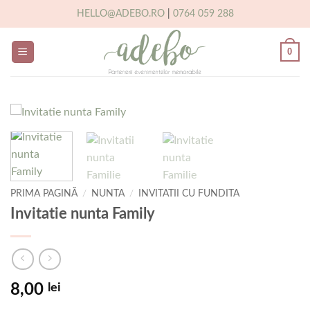
Skip
HELLO@ADEBO.RO
|
0764 059 288
to
content
0
PRIMA PAGINĂ
/
NUNTA
/
INVITATII CU FUNDITA
Invitatie nunta Family
8,00
lei