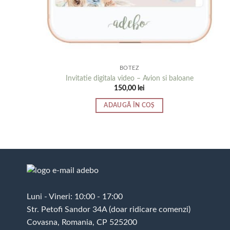
BOTEZ
Invitatie digitala video – Avion si baloane
150,00
lei
ADAUGĂ ÎN COȘ
Luni - Vineri: 10:00 - 17:00
Str. Petofi Sandor 34A (doar ridicare comenzi)
Covasna, Romania, CP 525200