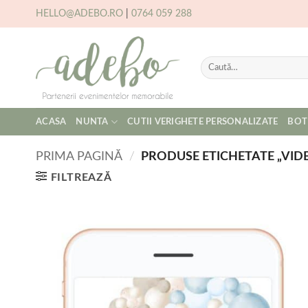
Skip
HELLO@ADEBO.RO
|
0764 059 288
to
content
Caută
după:
ACASA
NUNTA
CUTII VERIGHETE PERSONALIZATE
BOT
PRIMA PAGINĂ
/
PRODUSE ETICHETATE „VID
FILTREAZĂ