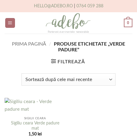
Skip
HELLO@ADEBO.RO
|
0764 059 288
to
content
0
PRIMA PAGINĂ
/
PRODUSE ETICHETATE „VERDE
PADURE”
FILTREAZĂ
SIGILII CEARA
Sigiliu ceara Verde padure
mat
1,50
lei