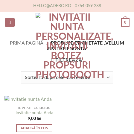
Skip
HELLO@ADEBO.RO
|
0764 059 288
to
content
0
PRIMA PAGINĂ
/
PRODUSE ETICHETATE „VELLUM
INVITATII NUNTA”
FILTREAZĂ
INVITATII CU SIGILIU
Invitatie nunta Anda
9,00
lei
ADAUGĂ ÎN COȘ