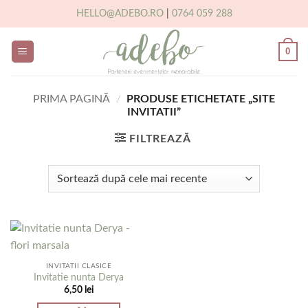
Skip
HELLO@ADEBO.RO
|
0764 059 288
to
content
0
PRIMA PAGINĂ
/
PRODUSE ETICHETATE „SITE
INVITATII”
FILTREAZĂ
INVITATII CLASICE
Invitatie nunta Derya
6,50
lei