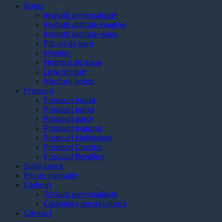
Botez
Invitatii personalizate
invitatii digitale imagine
Invitatii digitale video
Plicuri de bani
Meniuri
Numere de masa
Lista invitati
Marturii botez
Propsuri
Propsuri nunta
Propsuri botez
Propsuri party
Propsuri majorat
Propsuri Halloween
Propsuri Craciun
Propsuri Revelion
Sigilii ceara
Plicuri manuale
Cadouri
Tricouri personalizate
Calendare personalizate
Contact