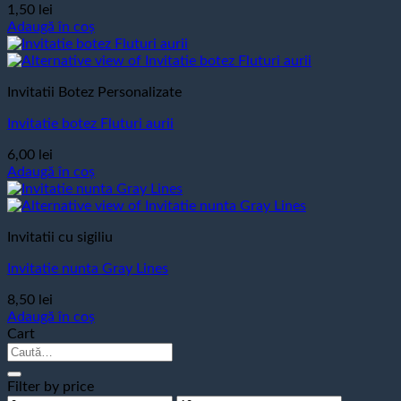
1,50
lei
Adaugă în coș
Invitatii Botez Personalizate
Invitatie botez Fluturi aurii
6,00
lei
Adaugă în coș
Invitatii cu sigiliu
Invitatie nunta Gray Lines
8,50
lei
Adaugă în coș
Cart
Caută
după:
Filter by price