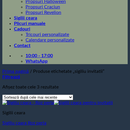
Propsuri Halloween
Propsuri Craciun
Propsuri Revelion
Sigilii ceara
Plicuri manuale
Cadouri
Tricouri personalizate
Calendare personalizate
Contact
10:00 - 17:00
WhatsApp
Prima pagină
/
Produse etichetate „sigiliu invitatii”
Filtrează
Sortat
Afișez toate cele 3 rezultate
după
cele
mai
recente
Sigilii ceara
Sigiliu ceara Roz perla