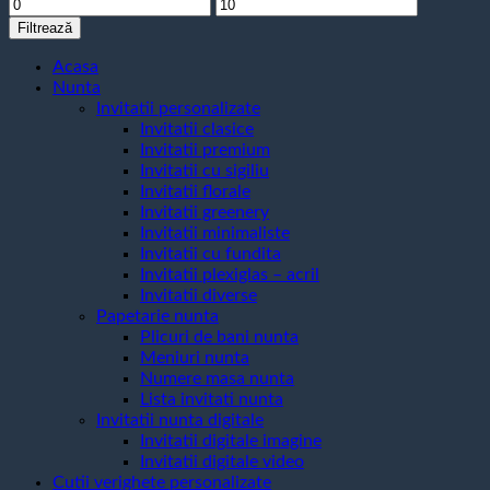
Preț
Preț
minim
maxim
Filtrează
Acasa
Nunta
Invitatii personalizate
Invitatii clasice
Invitatii premium
Invitatii cu sigiliu
Invitatii florale
Invitatii greenery
Invitatii minimaliste
Invitatii cu fundita
Invitatii plexiglas – acril
Invitatii diverse
Papetarie nunta
Plicuri de bani nunta
Meniuri nunta
Numere masa nunta
Lista invitati nunta
Invitatii nunta digitale
Invitatii digitale imagine
Invitatii digitale video
Cutii verighete personalizate