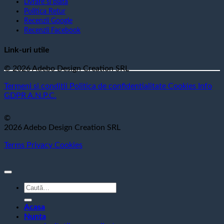
Livrare si plata
Politica Retur
Recenzii Google
Recenzii Facebook
Link-uri utile
© 2026 Adebo Design Creation SRL
Termeni si conditii
Politica de confidentialitate
Cookies
Info
GDPR
A.N.P.C.
©
2026 Adebo Design Creation SRL
Terms
Privacy
Cookies
Caută
după:
Acasa
Nunta