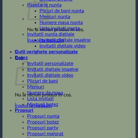
Papetarie nunta
Plicuri de bani nunta
Meniuri nunta
Numere masa nunta
Lista invitati nunta
Nu ai niciun produs în coș.
Invitatii nunta digitale
Invitatii digitale imagine
Înapoi la magazin
Invitatii digitale video
0
Cutii verighete personalizate
Botez
Coș
Invitatii personalizate
invitatii digitale imagine
Invitatii digitale video
Plicuri de bani
Meniuri
Numere de masa
Nu ai niciun produs în coș.
Lista invitati
Marturii botez
Înapoi la magazin
Propsuri
Propsuri nunta
Propsuri botez
Propsuri party
Propsuri majorat