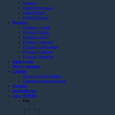
Meniuri
Numere de masa
Lista invitati
Marturii botez
Propsuri
Propsuri nunta
Propsuri botez
Propsuri party
Propsuri majorat
Propsuri Halloween
Propsuri Craciun
Propsuri Revelion
Sigilii ceara
Plicuri manuale
Cadouri
Tricouri personalizate
Calendare personalizate
Contact
Autentificare
Coș /
0,00
lei
Coș