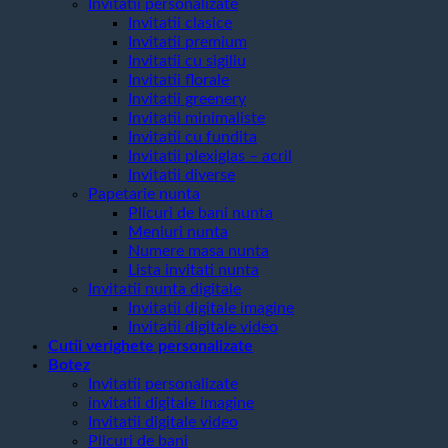
Invitatii personalizate
Invitatii clasice
Invitatii premium
Invitatii cu sigiliu
Invitatii florale
Invitatii greenery
Invitatii minimaliste
Invitatii cu fundita
Invitatii plexiglas – acril
Invitatii diverse
Papetarie nunta
Plicuri de bani nunta
Meniuri nunta
Numere masa nunta
Lista invitati nunta
Invitatii nunta digitale
Invitatii digitale imagine
Invitatii digitale video
Cutii verighete personalizate
Botez
Invitatii personalizate
invitatii digitale imagine
Invitatii digitale video
Plicuri de bani