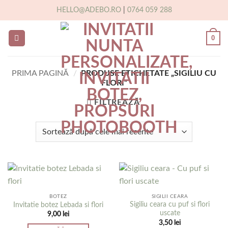
Skip
HELLO@ADEBO.RO
|
0764 059 288
to
content
0
PRIMA PAGINĂ
/
PRODUSE ETICHETATE „SIGILIU CU
FLORI”
FILTREAZĂ
BOTEZ
SIGILII CEARA
Sigiliu ceara cu puf si flori
Invitatie botez Lebada si flori
uscate
9,00
lei
3,50
lei