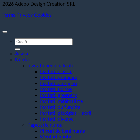
2026 Adebo Design Creation SRL
Terms
Privacy
Cookies
Caută
după:
Acasa
Nunta
Invitatii personalizate
Invitatii clasice
Invitatii premium
Invitatii cu sigiliu
Invitatii florale
Invitatii greenery
Invitatii minimaliste
Invitatii cu fundita
Invitatii plexiglas – acril
Invitatii diverse
Papetarie nunta
Plicuri de bani nunta
Meniuri nunta