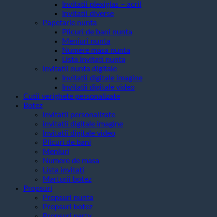
Invitatii plexiglas – acril
Invitatii diverse
Papetarie nunta
Plicuri de bani nunta
Meniuri nunta
Numere masa nunta
Lista invitati nunta
Invitatii nunta digitale
Invitatii digitale imagine
Invitatii digitale video
Cutii verighete personalizate
Botez
Invitatii personalizate
invitatii digitale imagine
Invitatii digitale video
Plicuri de bani
Meniuri
Numere de masa
Lista invitati
Marturii botez
Propsuri
Propsuri nunta
Propsuri botez
Propsuri party