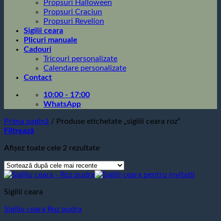
Propsuri Halloween
Propsuri Craciun
Propsuri Revelion
Sigilii ceara
Plicuri manuale
Cadouri
Tricouri personalizate
Calendare personalizate
Contact
10:00 - 17:00
WhatsApp
Prima pagină
/
Produse etichetate „sigilii ceara roz”
Filtrează
Sortat
Afișez toate cele 2 rezultate
după
cele
mai
recente
Sigilii ceara
Sigiliu ceara Roz pudra