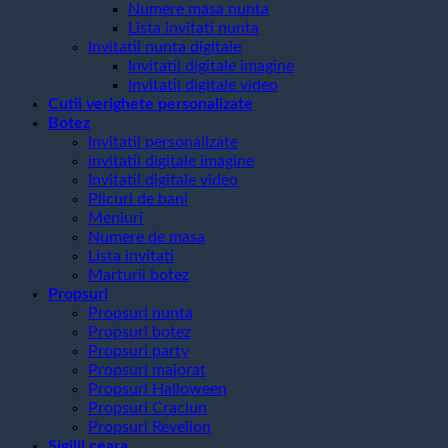
Numere masa nunta
Lista invitati nunta
Invitatii nunta digitale
Invitatii digitale imagine
Invitatii digitale video
Cutii verighete personalizate
Botez
Invitatii personalizate
invitatii digitale imagine
Invitatii digitale video
Plicuri de bani
Meniuri
Numere de masa
Lista invitati
Marturii botez
Propsuri
Propsuri nunta
Propsuri botez
Propsuri party
Propsuri majorat
Propsuri Halloween
Propsuri Craciun
Propsuri Revelion
Sigilii ceara