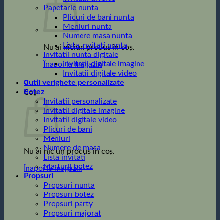
Papetarie nunta
Plicuri de bani nunta
Meniuri nunta
Numere masa nunta
Lista invitati nunta
Nu ai niciun produs în coș.
Invitatii nunta digitale
Invitatii digitale imagine
Înapoi la magazin
Invitatii digitale video
0
Cutii verighete personalizate
Botez
Coș
Invitatii personalizate
invitatii digitale imagine
Invitatii digitale video
Plicuri de bani
Meniuri
Numere de masa
Nu ai niciun produs în coș.
Lista invitati
Marturii botez
Înapoi la magazin
Propsuri
Propsuri nunta
Propsuri botez
Propsuri party
Propsuri majorat