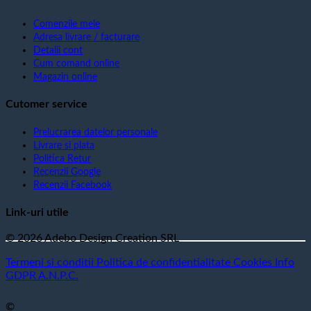
Comenzile mele
Adresa livrare / facturare
Detalii cont
Cum comand online
Magazin online
Cutomer service
Prelucrarea datelor personale
Livrare si plata
Politica Retur
Recenzii Google
Recenzii Facebook
Link-uri utile
© 2026 Adebo Design Creation SRL
Termeni si conditii
Politica de confidentialitate
Cookies
Info
GDPR
A.N.P.C.
©