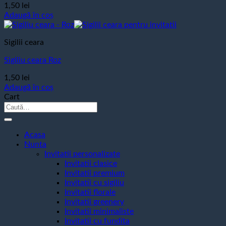
1,50
lei
Adaugă în coș
Sigilii ceara
Sigiliu ceara Roz
1,50
lei
Adaugă în coș
Cart
Caută
după:
Acasa
Nunta
Invitatii personalizate
Invitatii clasice
Invitatii premium
Invitatii cu sigiliu
Invitatii florale
Invitatii greenery
Invitatii minimaliste
Invitatii cu fundita