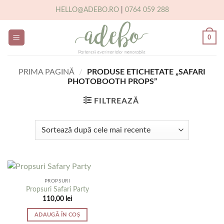
Skip
HELLO@ADEBO.RO
|
0764 059 288
to
content
0
PRIMA PAGINĂ
/
PRODUSE ETICHETATE „SAFARI
PHOTOBOOTH PROPS”
FILTREAZĂ
PROPSURI
Propsuri Safari Party
110,00
lei
ADAUGĂ ÎN COȘ