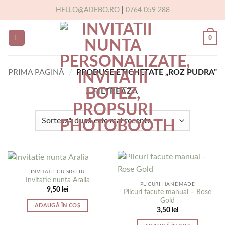
Skip
HELLO@ADEBO.RO
|
0764 059 288
to
content
0
PRIMA PAGINĂ
/
PRODUSE ETICHETATE „ROZ PUDRA”
FILTREAZĂ
INVITATII CU SIGILIU
Invitatie nunta Aralia
PLICURI HANDMADE
9,50
lei
Plicuri facute manual – Rose
Gold
ADAUGĂ ÎN COȘ
3,50
lei