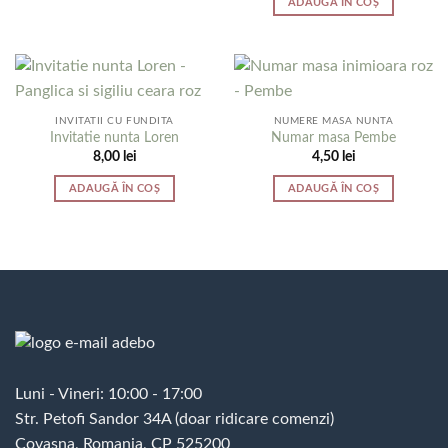
ADAUGĂ ÎN COȘ
INVITATII CU FUNDITA
NUMERE MASA NUNTA
Invitatie nunta Loren
Numar masa Pembe
8,00
lei
4,50
lei
ADAUGĂ ÎN COȘ
ADAUGĂ ÎN COȘ
Luni - Vineri: 10:00 - 17:00
Str. Petofi Sandor 34A (doar ridicare comenzi)
Covasna, Romania, CP 525200