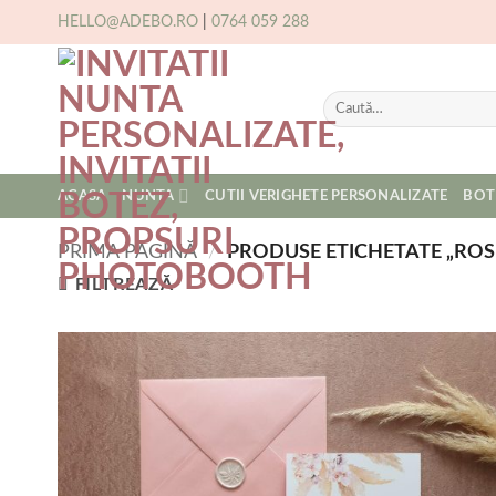
Skip
HELLO@ADEBO.RO
|
0764 059 288
to
content
Caută
după:
ACASA
NUNTA
CUTII VERIGHETE PERSONALIZATE
BOT
PRIMA PAGINĂ
/
PRODUSE ETICHETATE „ROS
FILTREAZĂ