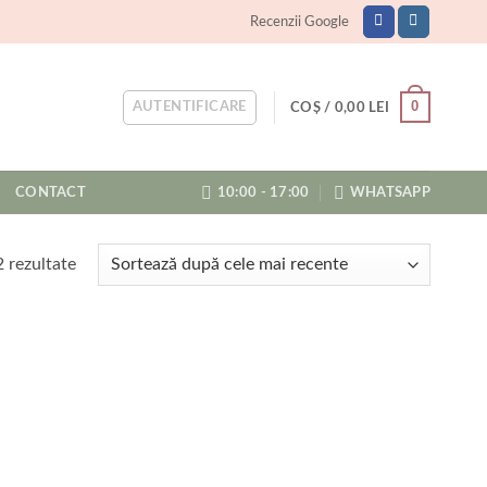
Recenzii Google
0
AUTENTIFICARE
COȘ /
0,00
LEI
CONTACT
10:00 - 17:00
WHATSAPP
Sortat
2 rezultate
după
cele
mai
recente