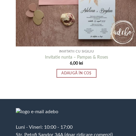
INVITATII CU SIGILIU
Invitatie nunta – Pampas & Roses
6,00
lei
ADAUGĂ ÎN COȘ
Luni - Vineri: 10:00 - 17:00
Str. Petofi Sandor 34A (doar ridicare comenzi)