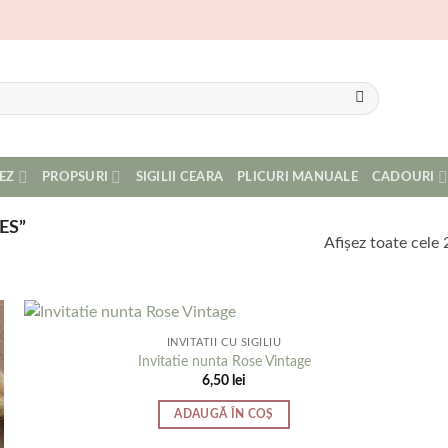
EZ
PROPSURI
SIGILII CEARA
PLICURI MANUALE
CADOURI
ES”
Afișez toate cele 
INVITATII CU SIGILIU
Invitatie nunta Rose Vintage
6,50
lei
ADAUGĂ ÎN COȘ