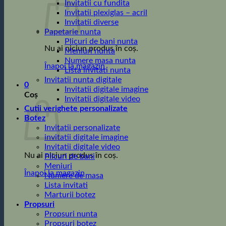
Invitatii cu fundita
Invitatii plexiglas – acril
Invitatii diverse
Papetarie nunta
Plicuri de bani nunta
Nu ai niciun produs în coș.
Meniuri nunta
Numere masa nunta
Înapoi la magazin
Lista invitati nunta
Invitatii nunta digitale
0
Invitatii digitale imagine
Coș
Invitatii digitale video
Cutii verighete personalizate
Botez
Invitatii personalizate
invitatii digitale imagine
Invitatii digitale video
Nu ai niciun produs în coș.
Plicuri de bani
Meniuri
Înapoi la magazin
Numere de masa
Lista invitati
Marturii botez
Propsuri
Propsuri nunta
Propsuri botez