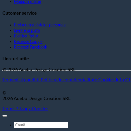
Magazin online
Cutomer service
Prelucrarea datelor personale
Livrare si plata
Politica Retur
Recenzii Google
Recenzii Facebook
Link-uri utile
© 2026 Adebo Design Creation SRL
Termeni si conditii
Politica de confidentialitate
Cookies
Info G
©
2026 Adebo Design Creation SRL
Terms
Privacy
Cookies
Caută
după: