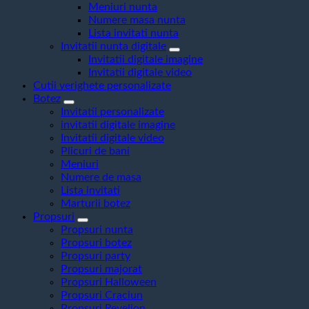
Meniuri nunta
Numere masa nunta
Lista invitati nunta
Invitatii nunta digitale
Invitatii digitale imagine
Invitatii digitale video
Cutii verighete personalizate
Botez
Invitatii personalizate
invitatii digitale imagine
Invitatii digitale video
Plicuri de bani
Meniuri
Numere de masa
Lista invitati
Marturii botez
Propsuri
Propsuri nunta
Propsuri botez
Propsuri party
Propsuri majorat
Propsuri Halloween
Propsuri Craciun
Propsuri Revelion