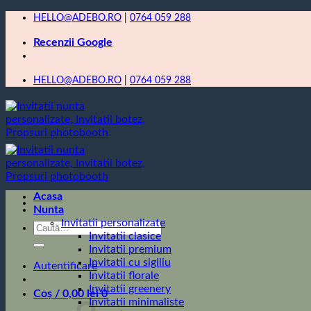
Skip
HELLO@ADEBO.RO
|
0764 059 288
to
Recenzii Google
content
HELLO@ADEBO.RO
|
0764 059 288
Acasa
Nunta
Invitatii personalizate
Caută
Invitatii clasice
după:
Invitatii premium
Invitatii cu sigiliu
Autentificare
Invitatii florale
Invitatii greenery
Coș /
0,00
lei
0
Invitatii minimaliste