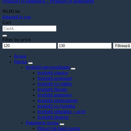
Propsuri in maghiara – Propsuri in ungureste
90,00
lei
Adaugă în coș
Cart
Caută
după:
Filter by price
Preț
Preț
Filtrează
minim
maxim
Acasa
Nunta
Invitatii personalizate
Invitatii clasice
Invitatii premium
Invitatii cu sigiliu
Invitatii florale
Invitatii greenery
Invitatii minimaliste
Invitatii cu fundita
Invitatii plexiglas – acril
Invitatii diverse
Papetarie nunta
Plicuri de bani nunta