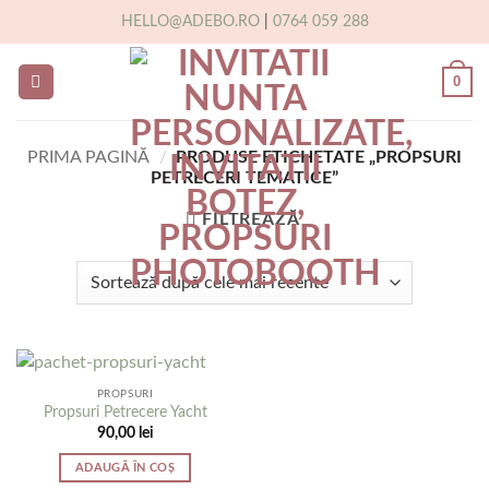
Skip
HELLO@ADEBO.RO
|
0764 059 288
to
content
0
PRIMA PAGINĂ
/
PRODUSE ETICHETATE „PROPSURI
PETRECERI TEMATICE”
FILTREAZĂ
PROPSURI
Propsuri Petrecere Yacht
90,00
lei
ADAUGĂ ÎN COȘ