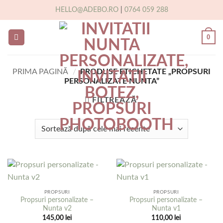
Skip
HELLO@ADEBO.RO
|
0764 059 288
to
content
0
PRIMA PAGINĂ
/
PRODUSE ETICHETATE „PROPSURI
PERSONALIZATE NUNTA”
FILTREAZĂ
PROPSURI
PROPSURI
Propsuri personalizate –
Propsuri personalizate –
Nunta v2
Nunta v1
145,00
lei
110,00
lei