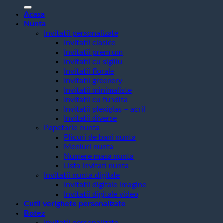
după:
Acasa
Nunta
Invitatii personalizate
Invitatii clasice
Invitatii premium
Invitatii cu sigiliu
Invitatii florale
Invitatii greenery
Invitatii minimaliste
Invitatii cu fundita
Invitatii plexiglas – acril
Invitatii diverse
Papetarie nunta
Plicuri de bani nunta
Meniuri nunta
Numere masa nunta
Lista invitati nunta
Invitatii nunta digitale
Invitatii digitale imagine
Invitatii digitale video
Cutii verighete personalizate
Botez
Invitatii personalizate