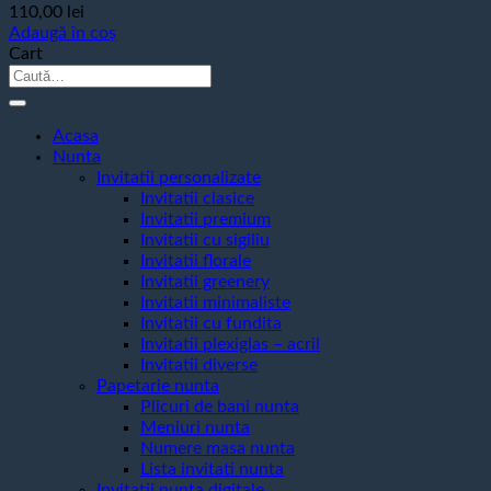
110,00
lei
Adaugă în coș
Cart
Caută
după:
Acasa
Nunta
Invitatii personalizate
Invitatii clasice
Invitatii premium
Invitatii cu sigiliu
Invitatii florale
Invitatii greenery
Invitatii minimaliste
Invitatii cu fundita
Invitatii plexiglas – acril
Invitatii diverse
Papetarie nunta
Plicuri de bani nunta
Meniuri nunta
Numere masa nunta
Lista invitati nunta
Invitatii nunta digitale