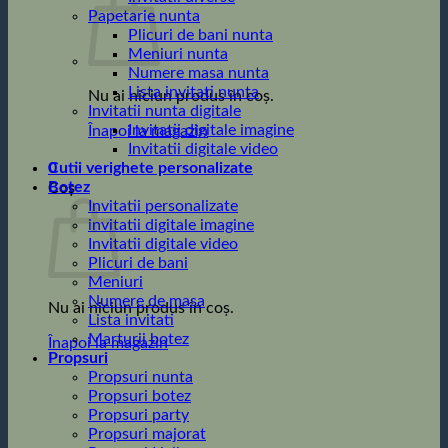
Papetarie nunta
Plicuri de bani nunta
Meniuri nunta
Numere masa nunta
Lista invitati nunta
Nu ai niciun produs în coș.
Invitatii nunta digitale
Invitatii digitale imagine
Înapoi la magazin
Invitatii digitale video
0
Cutii verighete personalizate
Botez
Coș
Invitatii personalizate
invitatii digitale imagine
Invitatii digitale video
Plicuri de bani
Meniuri
Numere de masa
Nu ai niciun produs în coș.
Lista invitati
Marturii botez
Înapoi la magazin
Propsuri
Propsuri nunta
Propsuri botez
Propsuri party
Propsuri majorat