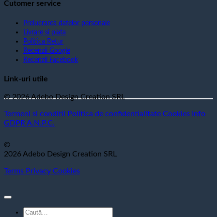
Cutomer service
Prelucrarea datelor personale
Livrare si plata
Politica Retur
Recenzii Google
Recenzii Facebook
Link-uri utile
© 2026 Adebo Design Creation SRL
Termeni si conditii
Politica de confidentialitate
Cookies
Info
GDPR
A.N.P.C.
©
2026 Adebo Design Creation SRL
Terms
Privacy
Cookies
Caută