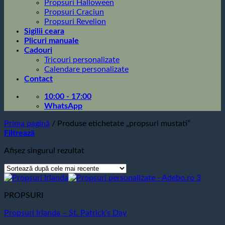
Propsuri Halloween
Propsuri Craciun
Propsuri Revelion
Sigilii ceara
Plicuri manuale
Cadouri
Tricouri personalizate
Calendare personalizate
Contact
10:00 - 17:00
WhatsApp
Prima pagină
/
Produse etichetate „propsuri mustati”
Filtrează
Afișez singurul rezultat
PROPSURI
Propsuri Irlanda – St. Patrick’s Day