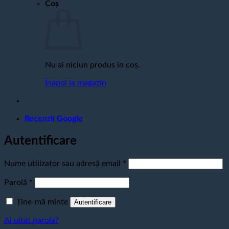
Coș
Nu ai niciun produs în coș.
Înapoi la magazin
Recenzii Google
Autentificare
Obligatoriu
Nume utilizator sau adresă email
*
Obligatoriu
Parolă
*
Ține-mă minte
Autentificare
Ai uitat parola?