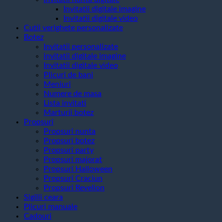
Invitatii digitale imagine
Invitatii digitale video
Cutii verighete personalizate
Botez
Invitatii personalizate
invitatii digitale imagine
Invitatii digitale video
Plicuri de bani
Meniuri
Numere de masa
Lista invitati
Marturii botez
Propsuri
Propsuri nunta
Propsuri botez
Propsuri party
Propsuri majorat
Propsuri Halloween
Propsuri Craciun
Propsuri Revelion
Sigilii ceara
Plicuri manuale
Cadouri