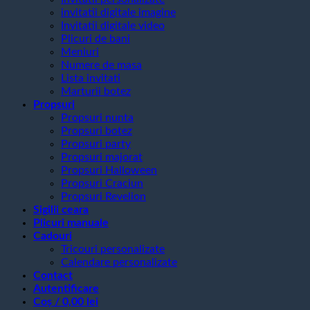
invitatii digitale imagine
Invitatii digitale video
Plicuri de bani
Meniuri
Numere de masa
Lista invitati
Marturii botez
Propsuri
Propsuri nunta
Propsuri botez
Propsuri party
Propsuri majorat
Propsuri Halloween
Propsuri Craciun
Propsuri Revelion
Sigilii ceara
Plicuri manuale
Cadouri
Tricouri personalizate
Calendare personalizate
Contact
Autentificare
Coș /
0,00
lei