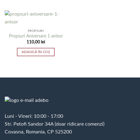
PROPSURI
Propsuri Aniversare 1 anisor
110,00
lei
ADAUGĂ ÎN COȘ
Luni - Vineri: 10:00 - 17:00
Str. Petofi Sandor 34A (doar ridicare comenzi)
Covasna, Romania, CP 525200