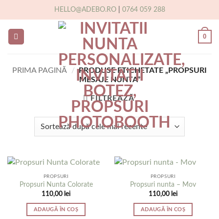
Skip
HELLO@ADEBO.RO
|
0764 059 288
to
content
0
PRIMA PAGINĂ
/
PRODUSE ETICHETATE „PROPSURI
MESAJE NUNTA”
FILTREAZĂ
PROPSURI
PROPSURI
Propsuri Nunta Colorate
Propsuri nunta – Mov
110,00
lei
110,00
lei
ADAUGĂ ÎN COȘ
ADAUGĂ ÎN COȘ