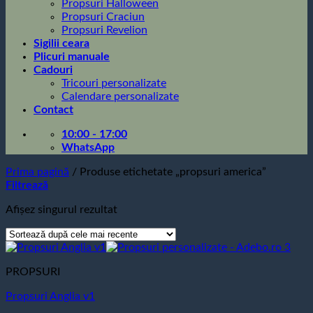
Propsuri Halloween
Propsuri Craciun
Propsuri Revelion
Sigilii ceara
Plicuri manuale
Cadouri
Tricouri personalizate
Calendare personalizate
Contact
10:00 - 17:00
WhatsApp
Prima pagină
/
Produse etichetate „propsuri america”
Filtrează
Afișez singurul rezultat
PROPSURI
Propsuri Anglia v1