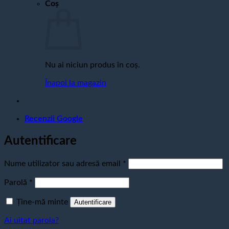
Coș
Nu ai niciun produs în coș.
Înapoi la magazin
Recenzii Google
Autentificare
Obligatoriu
Nume utilizator sau adresă email
*
Obligatoriu
Parolă
*
Ține-mă minte
Autentificare
Ai uitat parola?