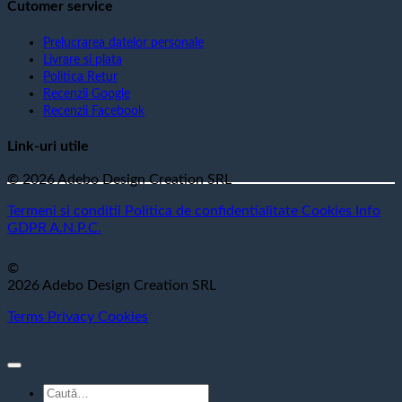
Cutomer service
Prelucrarea datelor personale
Livrare si plata
Politica Retur
Recenzii Google
Recenzii Facebook
Link-uri utile
© 2026 Adebo Design Creation SRL
Termeni si conditii
Politica de confidentialitate
Cookies
Info
GDPR
A.N.P.C.
©
2026 Adebo Design Creation SRL
Terms
Privacy
Cookies
Caută