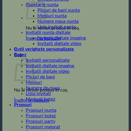
Papetarie nunta
Plicuri de bani nunta
Meniuri nunta
Numere masa nunta
Lista invitati nunta
Nu ai niciun produs în coș.
Invitatii nunta digitale
Invitatii digitale imagine
Înapoi la magazin
Invitatii digitale video
0
Cutii verighete personalizate
Botez
Coș
Invitatii personalizate
invitatii digitale imagine
Invitatii digitale video
Plicuri de bani
Meniuri
Numere de masa
Nu ai niciun produs în coș.
Lista invitati
Marturii botez
Înapoi la magazin
Propsuri
Propsuri nunta
Propsuri botez
Propsuri party
Propsuri majorat