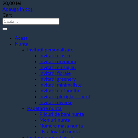
90,00
lei
Adaugă în coș
Cart
Caută
după:
Acasa
Nunta
Invitatii personalizate
Invitatii clasice
Invitatii premium
Invitatii cu sigiliu
Invitatii florale
Invitatii greenery
Invitatii minimaliste
Invitatii cu fundita
Invitatii plexiglas – acril
Invitatii diverse
Papetarie nunta
Plicuri de bani nunta
Meniuri nunta
Numere masa nunta
Lista invitati nunta
Invitatii nunta digitale