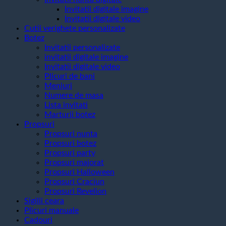
Invitatii digitale imagine
Invitatii digitale video
Cutii verighete personalizate
Botez
Invitatii personalizate
invitatii digitale imagine
Invitatii digitale video
Plicuri de bani
Meniuri
Numere de masa
Lista invitati
Marturii botez
Propsuri
Propsuri nunta
Propsuri botez
Propsuri party
Propsuri majorat
Propsuri Halloween
Propsuri Craciun
Propsuri Revelion
Sigilii ceara
Plicuri manuale
Cadouri