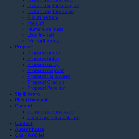
invitatii digitale imagine
Invitatii digitale video
Plicuri de bani
Meniuri
Numere de masa
Lista invitati
Marturii botez
Propsuri
Propsuri nunta
Propsuri botez
Propsuri party
Propsuri majorat
Propsuri Halloween
Propsuri Craciun
Propsuri Revelion
Sigilii ceara
Plicuri manuale
Cadouri
Tricouri personalizate
Calendare personalizate
Contact
Autentificare
Coș /
0,00
lei