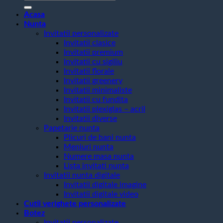
după:
Acasa
Nunta
Invitatii personalizate
Invitatii clasice
Invitatii premium
Invitatii cu sigiliu
Invitatii florale
Invitatii greenery
Invitatii minimaliste
Invitatii cu fundita
Invitatii plexiglas – acril
Invitatii diverse
Papetarie nunta
Plicuri de bani nunta
Meniuri nunta
Numere masa nunta
Lista invitati nunta
Invitatii nunta digitale
Invitatii digitale imagine
Invitatii digitale video
Cutii verighete personalizate
Botez
Invitatii personalizate