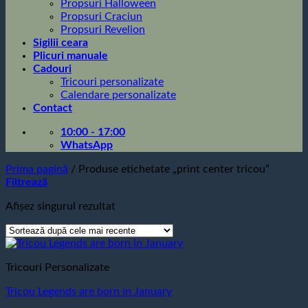
Propsuri Halloween
Propsuri Craciun
Propsuri Revelion
Sigilii ceara
Plicuri manuale
Cadouri
Tricouri personalizate
Calendare personalizate
Contact
10:00 - 17:00
WhatsApp
Prima pagină
/
Produse etichetate „print center tricou”
Filtrează
Afișez singurul rezultat
Tricouri Personalizate
Tricou Legends are born in January