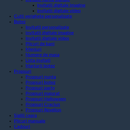
Invitatii digitale imagine
Invitatii digitale video
Cutii verighete personalizate
Botez
Invitatii personalizate
invitatii digitale imagine
Invitatii digitale video
Plicuri de bani
Meniuri
Numere de masa
Lista invitati
Marturii botez
Propsuri
Propsuri nunta
Propsuri botez
Propsuri party
Propsuri majorat
Propsuri Halloween
Propsuri Craciun
Propsuri Revelion
Sigilii ceara
Plicuri manuale
Cadouri