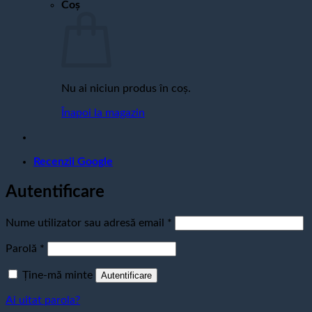
Coș
Nu ai niciun produs în coș.
Înapoi la magazin
Recenzii Google
Autentificare
Obligatoriu
Nume utilizator sau adresă email
*
Obligatoriu
Parolă
*
Ține-mă minte
Autentificare
Ai uitat parola?