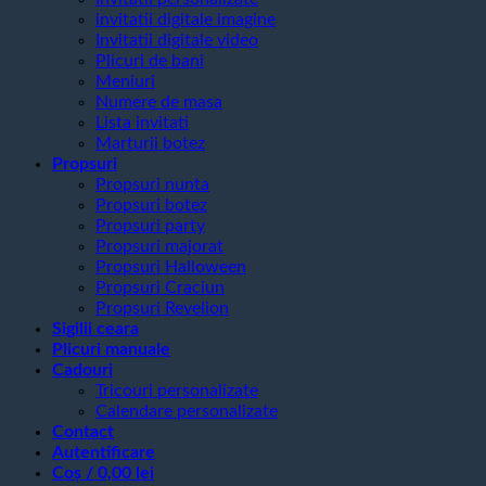
invitatii digitale imagine
Invitatii digitale video
Plicuri de bani
Meniuri
Numere de masa
Lista invitati
Marturii botez
Propsuri
Propsuri nunta
Propsuri botez
Propsuri party
Propsuri majorat
Propsuri Halloween
Propsuri Craciun
Propsuri Revelion
Sigilii ceara
Plicuri manuale
Cadouri
Tricouri personalizate
Calendare personalizate
Contact
Autentificare
Coș /
0,00
lei