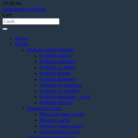
75,00
lei
Selectează opțiunile
Acest
Cart
produs
Caută
are
după:
mai
multe
Acasa
variații.
Nunta
Opțiunile
Invitatii personalizate
pot
Invitatii clasice
fi
Invitatii premium
alese
Invitatii cu sigiliu
în
Invitatii florale
pagina
Invitatii greenery
produsului.
Invitatii minimaliste
Invitatii cu fundita
Invitatii plexiglas – acril
Invitatii diverse
Papetarie nunta
Plicuri de bani nunta
Meniuri nunta
Numere masa nunta
Lista invitati nunta
Invitatii nunta digitale