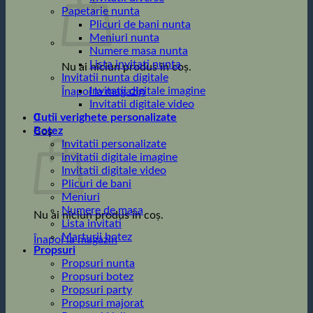
Papetarie nunta
Plicuri de bani nunta
Meniuri nunta
Numere masa nunta
Lista invitati nunta
Nu ai niciun produs în coș.
Invitatii nunta digitale
Invitatii digitale imagine
Înapoi la magazin
Invitatii digitale video
0
Cutii verighete personalizate
Botez
Coș
Invitatii personalizate
invitatii digitale imagine
Invitatii digitale video
Plicuri de bani
Meniuri
Numere de masa
Nu ai niciun produs în coș.
Lista invitati
Marturii botez
Înapoi la magazin
Propsuri
Propsuri nunta
Propsuri botez
Propsuri party
Propsuri majorat