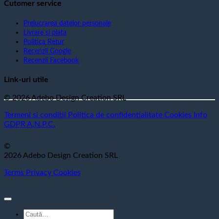
Cutomer service
Prelucrarea datelor personale
Livrare si plata
Politica Retur
Recenzii Google
Recenzii Facebook
Link-uri utile
© 2026 Adebo Design Creation SRL
Termeni si conditii
Politica de confidentialitate
Cookies
Info
GDPR
A.N.P.C.
©
2026 Adebo Design Creation SRL
Terms
Privacy
Cookies
Caută