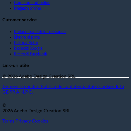
Cum comand online
Magazin online
Cutomer service
Prelucrarea datelor personale
Livrare si plata
Politica Retur
Recenzii Google
Recenzii Facebook
Link-uri utile
© 2026 Adebo Design Creation SRL
Termeni si conditii
Politica de confidentialitate
Cookies
Info
GDPR
A.N.P.C.
©
2026 Adebo Design Creation SRL
Terms
Privacy
Cookies