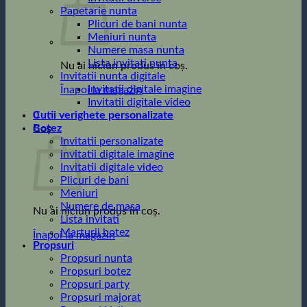
Papetarie nunta
Plicuri de bani nunta
Meniuri nunta
Numere masa nunta
Lista invitati nunta
Nu ai niciun produs în coș.
Invitatii nunta digitale
Invitatii digitale imagine
Înapoi la magazin
Invitatii digitale video
0
Cutii verighete personalizate
Botez
Coș
Invitatii personalizate
invitatii digitale imagine
Invitatii digitale video
Plicuri de bani
Meniuri
Numere de masa
Nu ai niciun produs în coș.
Lista invitati
Marturii botez
Înapoi la magazin
Propsuri
Propsuri nunta
Propsuri botez
Propsuri party
Propsuri majorat