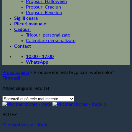
Propsuri Halloween
Propsuri Craciun
Propsuri Revelion
Sigilii ceara
Plicuri manuale
Cadouri
Tricouri personalizate
Calendare personalizate
Contact
10:00 - 17:00
WhatsApp
Prima pagină
/
Produse etichetate „plicuri watercolor”
Filtrează
Afișez singurul rezultat
BOTEZ
Plic bani botez – Katia