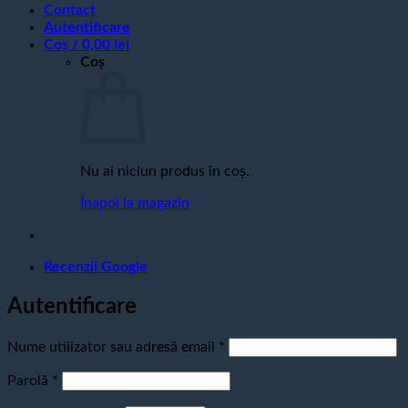
Contact
Autentificare
Coș /
0,00
lei
Coș
Nu ai niciun produs în coș.
Înapoi la magazin
Recenzii Google
Autentificare
Obligatoriu
Nume utilizator sau adresă email
*
Obligatoriu
Parolă
*