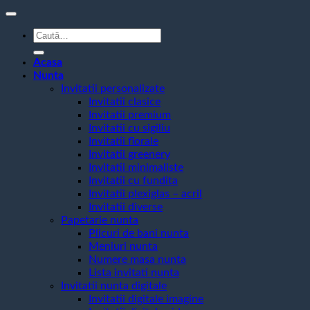
Caută
după:
Acasa
Nunta
Invitatii personalizate
Invitatii clasice
Invitatii premium
Invitatii cu sigiliu
Invitatii florale
Invitatii greenery
Invitatii minimaliste
Invitatii cu fundita
Invitatii plexiglas – acril
Invitatii diverse
Papetarie nunta
Plicuri de bani nunta
Meniuri nunta
Numere masa nunta
Lista invitati nunta
Invitatii nunta digitale
Invitatii digitale imagine