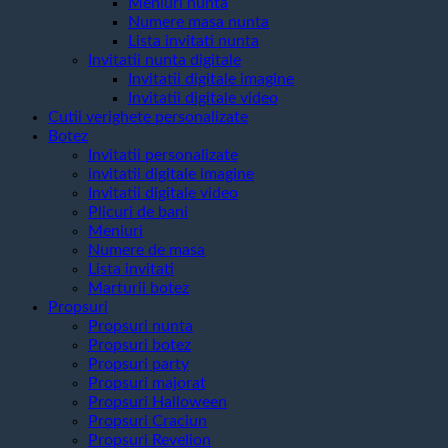
Meniuri nunta
Numere masa nunta
Lista invitati nunta
Invitatii nunta digitale
Invitatii digitale imagine
Invitatii digitale video
Cutii verighete personalizate
Botez
Invitatii personalizate
invitatii digitale imagine
Invitatii digitale video
Plicuri de bani
Meniuri
Numere de masa
Lista invitati
Marturii botez
Propsuri
Propsuri nunta
Propsuri botez
Propsuri party
Propsuri majorat
Propsuri Halloween
Propsuri Craciun
Propsuri Revelion