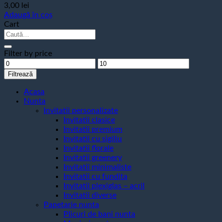
3,00
lei
Adaugă în coș
Cart
Caută
după:
Filter by price
Preț
Preț
minim
maxim
Filtrează
Acasa
Nunta
Invitatii personalizate
Invitatii clasice
Invitatii premium
Invitatii cu sigiliu
Invitatii florale
Invitatii greenery
Invitatii minimaliste
Invitatii cu fundita
Invitatii plexiglas – acril
Invitatii diverse
Papetarie nunta
Plicuri de bani nunta