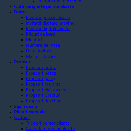
Invitatii digitale video
Cutii verighete personalizate
Botez
Invitatii personalizate
invitatii digitale imagine
Invitatii digitale video
Plicuri de bani
Meniuri
Numere de masa
Lista invitati
Marturii botez
Propsuri
Propsuri nunta
Propsuri botez
Propsuri party
Propsuri majorat
Propsuri Halloween
Propsuri Craciun
Propsuri Revelion
Sigilii ceara
Plicuri manuale
Cadouri
Tricouri personalizate
Calendare personalizate