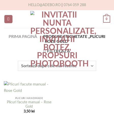
Skip
HELLO@ADEBO.RO
|
0764 059 288
to
content
0
PRIMA PAGINĂ
/
PRODUSE ETICHETATE „PLICURI
ROZE GOLD”
FILTREAZĂ
PLICURI HANDMADE
Plicuri facute manual – Rose
Gold
3,50
lei