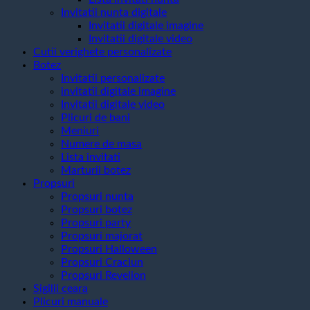
Invitatii nunta digitale
Invitatii digitale imagine
Invitatii digitale video
Cutii verighete personalizate
Botez
Invitatii personalizate
invitatii digitale imagine
Invitatii digitale video
Plicuri de bani
Meniuri
Numere de masa
Lista invitati
Marturii botez
Propsuri
Propsuri nunta
Propsuri botez
Propsuri party
Propsuri majorat
Propsuri Halloween
Propsuri Craciun
Propsuri Revelion
Sigilii ceara
Plicuri manuale