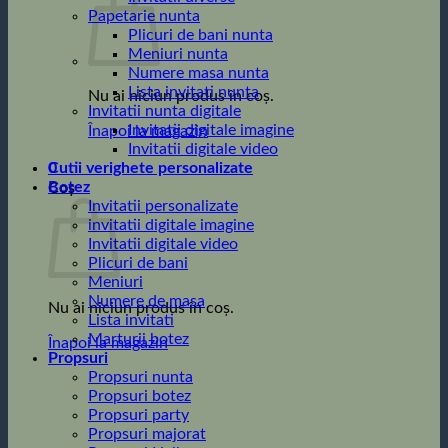
Papetarie nunta
Plicuri de bani nunta
Meniuri nunta
Numere masa nunta
Lista invitati nunta
Nu ai niciun produs în coș.
Invitatii nunta digitale
Invitatii digitale imagine
Înapoi la magazin
Invitatii digitale video
0
Cutii verighete personalizate
Botez
Coș
Invitatii personalizate
invitatii digitale imagine
Invitatii digitale video
Plicuri de bani
Meniuri
Numere de masa
Nu ai niciun produs în coș.
Lista invitati
Marturii botez
Înapoi la magazin
Propsuri
Propsuri nunta
Propsuri botez
Propsuri party
Propsuri majorat