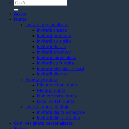
Caută
după:
Acasa
Nunta
Invitatii personalizate
Invitatii clasice
Invitatii premium
Invitatii cu sigiliu
Invitatii florale
Invitatii greenery
Invitatii minimaliste
Invitatii cu fundita
Invitatii plexiglas – acril
Invitatii diverse
Papetarie nunta
Plicuri de bani nunta
Meniuri nunta
Numere masa nunta
Lista invitati nunta
Invitatii nunta digitale
Invitatii digitale imagine
Invitatii digitale video
Cutii verighete personalizate
Botez