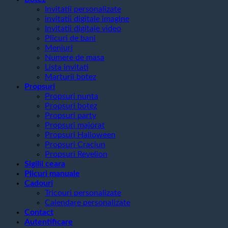
Invitatii personalizate
invitatii digitale imagine
Invitatii digitale video
Plicuri de bani
Meniuri
Numere de masa
Lista invitati
Marturii botez
Propsuri
Propsuri nunta
Propsuri botez
Propsuri party
Propsuri majorat
Propsuri Halloween
Propsuri Craciun
Propsuri Revelion
Sigilii ceara
Plicuri manuale
Cadouri
Tricouri personalizate
Calendare personalizate
Contact
Autentificare