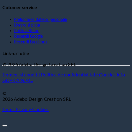
Cutomer service
Prelucrarea datelor personale
Livrare si plata
Politica Retur
Recenzii Google
Recenzii Facebook
Link-uri utile
© 2026 Adebo Design Creation SRL
Termeni si conditii
Politica de confidentialitate
Cookies
Info
GDPR
A.N.P.C.
©
2026 Adebo Design Creation SRL
Terms
Privacy
Cookies