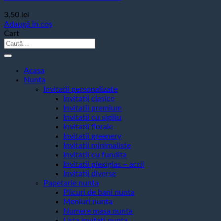
3,50
lei
Adaugă în coș
Cart
Caută
după:
Acasa
Nunta
Invitatii personalizate
Invitatii clasice
Invitatii premium
Invitatii cu sigiliu
Invitatii florale
Invitatii greenery
Invitatii minimaliste
Invitatii cu fundita
Invitatii plexiglas – acril
Invitatii diverse
Papetarie nunta
Plicuri de bani nunta
Meniuri nunta
Numere masa nunta
Lista invitati nunta