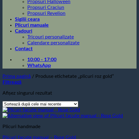
Propsuri Halloween
Propsuri Craciun
Propsuri Revelion
Sigilii ceara
Plicuri manuale
Cadouri
Tricouri personalizate
Calendare personalizate
Contact
10:00 - 17:00
WhatsApp
Prima pagină
/
Produse etichetate „plicuri roz gold”
Filtrează
Afișez singurul rezultat
Plicuri handmade
Plicuri facute manual – Rose Gold