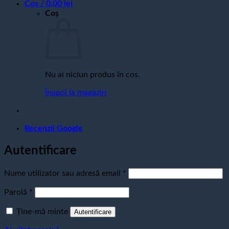
Coș /
0,00
lei
Coș
Nu ai niciun produs în coș.
Înapoi la magazin
Recenzii Google
Autentificare
Obligatoriu
Nume utilizator sau adresă email
*
Obligatoriu
Parolă
*
Ține-mă minte
Autentificare