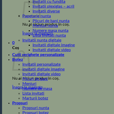
Invitatii cu fundita
Invitatii plexiglas – acril
Invitatii diverse
Papetarie nunta
Plicuri de bani nunta
Nu ai niciun produs în coș.
Meniuri nunta
Numere masa nunta
Înapoi la magazin
Lista invitati nunta
Invitatii nunta digitale
0
Invitatii digitale imagine
Coș
Invitatii digitale video
Cutii verighete personalizate
Botez
Invitatii personalizate
invitatii digitale imagine
Invitatii digitale video
Nu ai niciun produs în coș.
Plicuri de bani
Meniuri
Înapoi la magazin
Numere de masa
Lista invitati
Marturii botez
Propsuri
Propsuri nunta
Propsuri botez