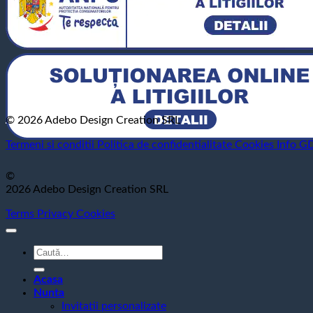
© 2026 Adebo Design Creation SRL
Termeni si conditii
Politica de confidentialitate
Cookies
Info G
©
2026 Adebo Design Creation SRL
Terms
Privacy
Cookies
Caută
după:
Acasa
Nunta
Invitatii personalizate