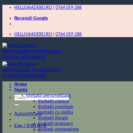
Skip
HELLO@ADEBO.RO
|
0764 059 288
to
Recenzii Google
content
HELLO@ADEBO.RO
|
0764 059 288
Acasa
Nunta
Invitatii personalizate
Caută
Invitatii clasice
după:
Invitatii premium
Invitatii cu sigiliu
Autentificare
Invitatii florale
Invitatii greenery
Coș /
0,00
lei
0
Invitatii minimaliste