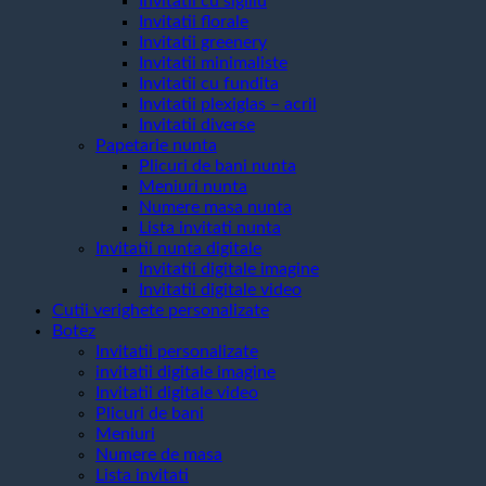
Invitatii cu sigiliu
Invitatii florale
Invitatii greenery
Invitatii minimaliste
Invitatii cu fundita
Invitatii plexiglas – acril
Invitatii diverse
Papetarie nunta
Plicuri de bani nunta
Meniuri nunta
Numere masa nunta
Lista invitati nunta
Invitatii nunta digitale
Invitatii digitale imagine
Invitatii digitale video
Cutii verighete personalizate
Botez
Invitatii personalizate
invitatii digitale imagine
Invitatii digitale video
Plicuri de bani
Meniuri
Numere de masa
Lista invitati