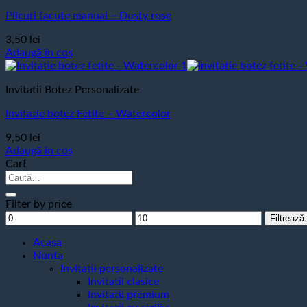
Plicuri facute manual – Dusty rose
3,50
lei
Adaugă în coș
Invitatii Botez Personalizate
Invitatie botez Fetite – Watercolor
9,50
lei
Adaugă în coș
Cart
Caută
după:
Filter by price
Preț
Preț
Filtrează
minim
maxim
Acasa
Nunta
Invitatii personalizate
Invitatii clasice
Invitatii premium