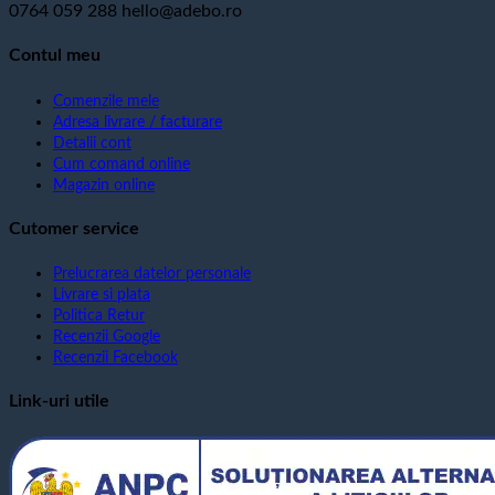
0764 059 288
hello@adebo.ro
Contul meu
Comenzile mele
Adresa livrare / facturare
Detalii cont
Cum comand online
Magazin online
Cutomer service
Prelucrarea datelor personale
Livrare si plata
Politica Retur
Recenzii Google
Recenzii Facebook
Link-uri utile