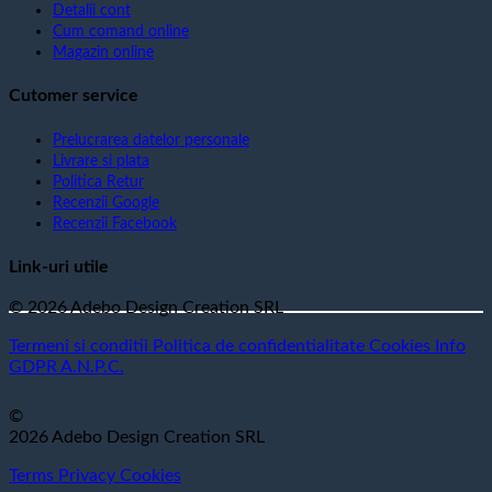
Detalii cont
Cum comand online
Magazin online
Cutomer service
Prelucrarea datelor personale
Livrare si plata
Politica Retur
Recenzii Google
Recenzii Facebook
Link-uri utile
© 2026 Adebo Design Creation SRL
Termeni si conditii
Politica de confidentialitate
Cookies
Info
GDPR
A.N.P.C.
©
2026 Adebo Design Creation SRL
Terms
Privacy
Cookies