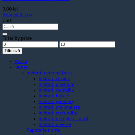
3,00
lei
Adaugă în coș
Cart
Caută
după:
Filter by price
Preț
Preț
minim
maxim
Filtrează
Acasa
Nunta
Invitatii personalizate
Invitatii clasice
Invitatii premium
Invitatii cu sigiliu
Invitatii florale
Invitatii greenery
Invitatii minimaliste
Invitatii cu fundita
Invitatii plexiglas – acril
Invitatii diverse
Papetarie nunta