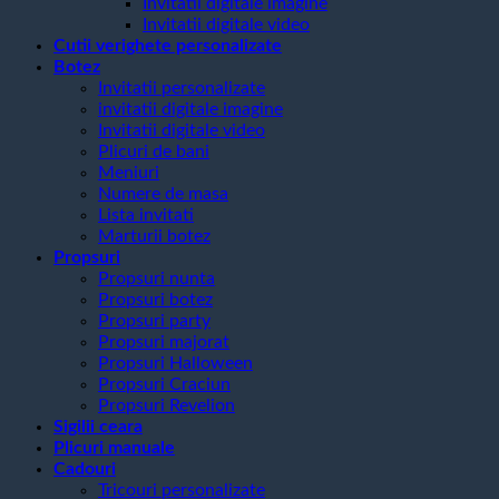
Invitatii digitale imagine
Invitatii digitale video
Cutii verighete personalizate
Botez
Invitatii personalizate
invitatii digitale imagine
Invitatii digitale video
Plicuri de bani
Meniuri
Numere de masa
Lista invitati
Marturii botez
Propsuri
Propsuri nunta
Propsuri botez
Propsuri party
Propsuri majorat
Propsuri Halloween
Propsuri Craciun
Propsuri Revelion
Sigilii ceara
Plicuri manuale
Cadouri
Tricouri personalizate