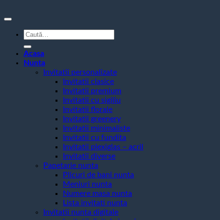
Caută
după:
Acasa
Nunta
Invitatii personalizate
Invitatii clasice
Invitatii premium
Invitatii cu sigiliu
Invitatii florale
Invitatii greenery
Invitatii minimaliste
Invitatii cu fundita
Invitatii plexiglas – acril
Invitatii diverse
Papetarie nunta
Plicuri de bani nunta
Meniuri nunta
Numere masa nunta
Lista invitati nunta
Invitatii nunta digitale