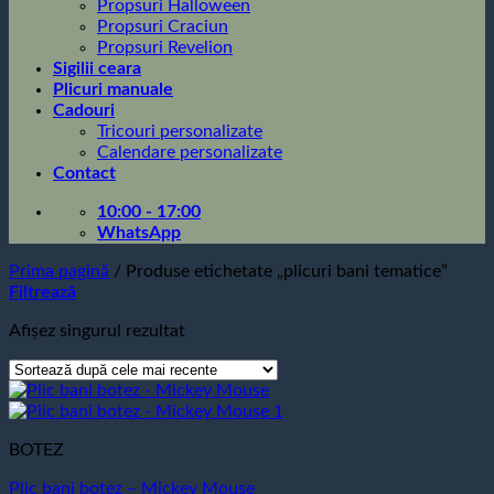
Propsuri Halloween
Propsuri Craciun
Propsuri Revelion
Sigilii ceara
Plicuri manuale
Cadouri
Tricouri personalizate
Calendare personalizate
Contact
10:00 - 17:00
WhatsApp
Prima pagină
/
Produse etichetate „plicuri bani tematice”
Filtrează
Afișez singurul rezultat
BOTEZ
Plic bani botez – Mickey Mouse