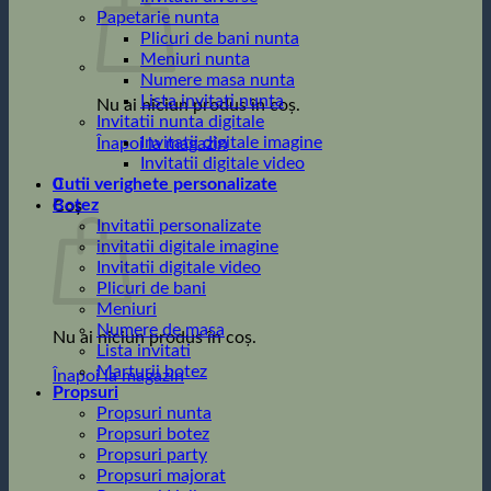
Papetarie nunta
Plicuri de bani nunta
Meniuri nunta
Numere masa nunta
Lista invitati nunta
Nu ai niciun produs în coș.
Invitatii nunta digitale
Invitatii digitale imagine
Înapoi la magazin
Invitatii digitale video
0
Cutii verighete personalizate
Botez
Coș
Invitatii personalizate
invitatii digitale imagine
Invitatii digitale video
Plicuri de bani
Meniuri
Numere de masa
Nu ai niciun produs în coș.
Lista invitati
Marturii botez
Înapoi la magazin
Propsuri
Propsuri nunta
Propsuri botez
Propsuri party
Propsuri majorat