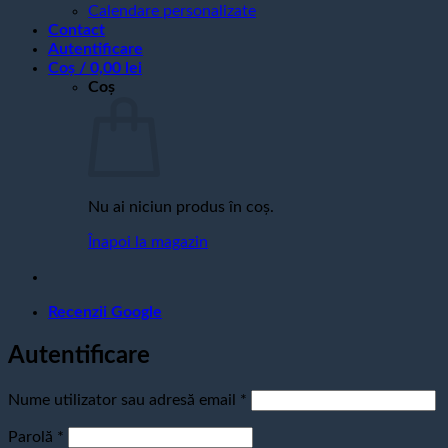
Calendare personalizate
Contact
Autentificare
Coș /
0,00
lei
Coș
Nu ai niciun produs în coș.
Înapoi la magazin
Recenzii Google
Autentificare
Obligatoriu
Nume utilizator sau adresă email
*
Obligatoriu
Parolă
*