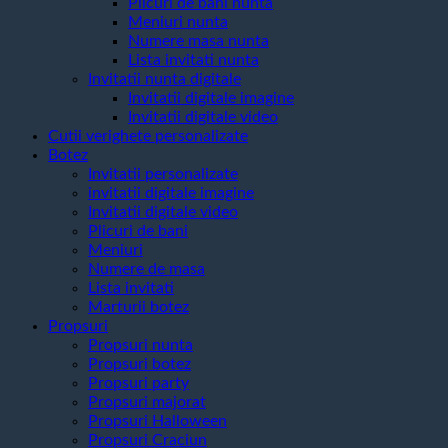
Plicuri de bani nunta
Meniuri nunta
Numere masa nunta
Lista invitati nunta
Invitatii nunta digitale
Invitatii digitale imagine
Invitatii digitale video
Cutii verighete personalizate
Botez
Invitatii personalizate
invitatii digitale imagine
Invitatii digitale video
Plicuri de bani
Meniuri
Numere de masa
Lista invitati
Marturii botez
Propsuri
Propsuri nunta
Propsuri botez
Propsuri party
Propsuri majorat
Propsuri Halloween
Propsuri Craciun