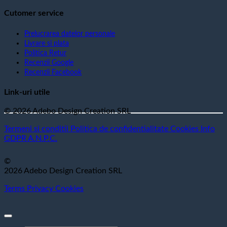
Cutomer service
Prelucrarea datelor personale
Livrare si plata
Politica Retur
Recenzii Google
Recenzii Facebook
Link-uri utile
© 2026 Adebo Design Creation SRL
Termeni si conditii
Politica de confidentialitate
Cookies
Info
GDPR
A.N.P.C.
©
2026 Adebo Design Creation SRL
Terms
Privacy
Cookies