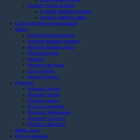
Invitatii nunta digitale
Invitatii digitale imagine
Invitatii digitale video
Cutii verighete personalizate
Botez
Invitatii personalizate
invitatii digitale imagine
Invitatii digitale video
Plicuri de bani
Meniuri
Numere de masa
Lista invitati
Marturii botez
Propsuri
Propsuri nunta
Propsuri botez
Propsuri party
Propsuri majorat
Propsuri Halloween
Propsuri Craciun
Propsuri Revelion
Sigilii ceara
Plicuri manuale