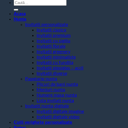
Caută
după:
Acasa
Nunta
Invitatii personalizate
Invitatii clasice
Invitatii premium
Invitatii cu sigiliu
Invitatii florale
Invitatii greenery
Invitatii minimaliste
Invitatii cu fundita
Invitatii plexiglas – acril
Invitatii diverse
Papetarie nunta
Plicuri de bani nunta
Meniuri nunta
Numere masa nunta
Lista invitati nunta
Invitatii nunta digitale
Invitatii digitale imagine
Invitatii digitale video
Cutii verighete personalizate
Botez