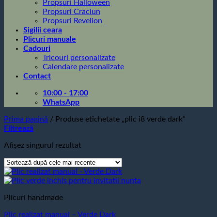
Propsuri Halloween
Propsuri Craciun
Propsuri Revelion
Sigilii ceara
Plicuri manuale
Cadouri
Tricouri personalizate
Calendare personalizate
Contact
10:00 - 17:00
WhatsApp
Prima pagină
/
Produse etichetate „plic i8 verde dark”
Filtrează
Afișez singurul rezultat
Plicuri handmade
Plic realizat manual – Verde Dark