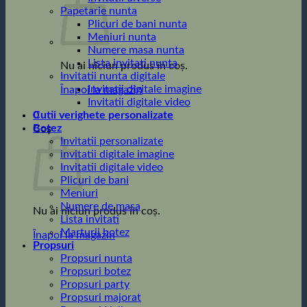
Papetarie nunta
Plicuri de bani nunta
Meniuri nunta
Numere masa nunta
Lista invitati nunta
Nu ai niciun produs în coș.
Invitatii nunta digitale
Invitatii digitale imagine
Înapoi la magazin
Invitatii digitale video
0
Cutii verighete personalizate
Botez
Coș
Invitatii personalizate
invitatii digitale imagine
Invitatii digitale video
Plicuri de bani
Meniuri
Numere de masa
Nu ai niciun produs în coș.
Lista invitati
Marturii botez
Înapoi la magazin
Propsuri
Propsuri nunta
Propsuri botez
Propsuri party
Propsuri majorat