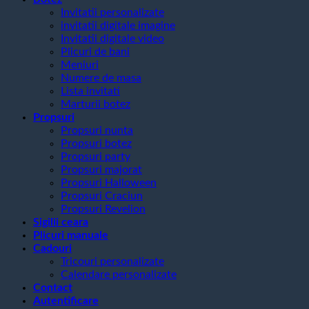
Invitatii personalizate
invitatii digitale imagine
Invitatii digitale video
Plicuri de bani
Meniuri
Numere de masa
Lista invitati
Marturii botez
Propsuri
Propsuri nunta
Propsuri botez
Propsuri party
Propsuri majorat
Propsuri Halloween
Propsuri Craciun
Propsuri Revelion
Sigilii ceara
Plicuri manuale
Cadouri
Tricouri personalizate
Calendare personalizate
Contact
Autentificare