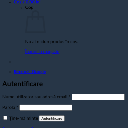
Coș /
0,00
lei
Coș
Nu ai niciun produs în coș.
Înapoi la magazin
Recenzii Google
Autentificare
Obligatoriu
Nume utilizator sau adresă email
*
Obligatoriu
Parolă
*
Ține-mă minte
Autentificare