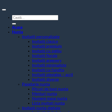
Caută
după:
Acasa
Nunta
Invitatii personalizate
Invitatii clasice
Invitatii premium
Invitatii cu sigiliu
Invitatii florale
Invitatii greenery
Invitatii minimaliste
Invitatii cu fundita
Invitatii plexiglas – acril
Invitatii diverse
Papetarie nunta
Plicuri de bani nunta
Meniuri nunta
Numere masa nunta
Lista invitati nunta
Invitatii nunta digitale