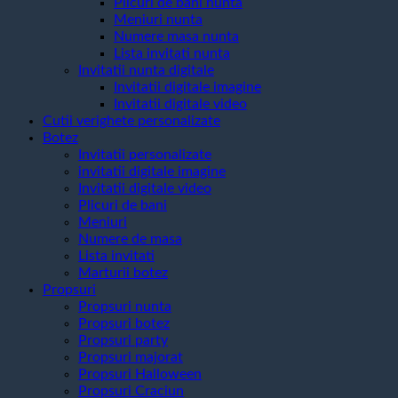
Plicuri de bani nunta
Meniuri nunta
Numere masa nunta
Lista invitati nunta
Invitatii nunta digitale
Invitatii digitale imagine
Invitatii digitale video
Cutii verighete personalizate
Botez
Invitatii personalizate
invitatii digitale imagine
Invitatii digitale video
Plicuri de bani
Meniuri
Numere de masa
Lista invitati
Marturii botez
Propsuri
Propsuri nunta
Propsuri botez
Propsuri party
Propsuri majorat
Propsuri Halloween
Propsuri Craciun