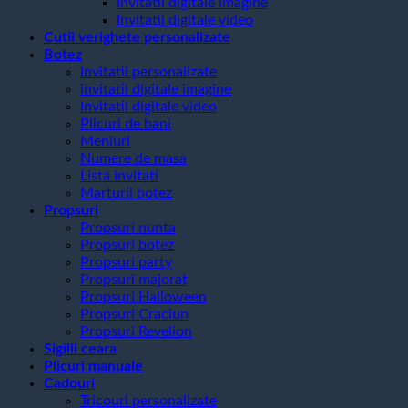
Invitatii digitale imagine
Invitatii digitale video
Cutii verighete personalizate
Botez
Invitatii personalizate
invitatii digitale imagine
Invitatii digitale video
Plicuri de bani
Meniuri
Numere de masa
Lista invitati
Marturii botez
Propsuri
Propsuri nunta
Propsuri botez
Propsuri party
Propsuri majorat
Propsuri Halloween
Propsuri Craciun
Propsuri Revelion
Sigilii ceara
Plicuri manuale
Cadouri
Tricouri personalizate