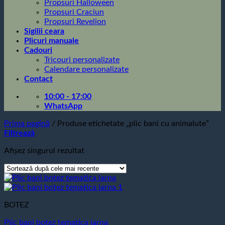
Propsuri Halloween
Propsuri Craciun
Propsuri Revelion
Sigilii ceara
Plicuri manuale
Cadouri
Tricouri personalizate
Calendare personalizate
Contact
10:00 - 17:00
WhatsApp
Prima pagină
/
Produse etichetate „plic bani cu animalute”
Filtrează
Afișez singurul rezultat
BOTEZ
Plic bani botez tematica iarna