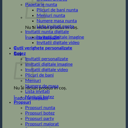
Papetarie nunta
Plicuri de bani nunta
Meniuri nunta
Numere masa nunta
Lista invitati nunta
Nu ai niciun produs în coș.
Invitatii nunta digitale
Invitatii digitale imagine
Înapoi la magazin
Invitatii digitale video
0
Cutii verighete personalizate
Botez
Coș
Invitatii personalizate
invitatii digitale imagine
Invitatii digitale video
Plicuri de bani
Meniuri
Numere de masa
Nu ai niciun produs în coș.
Lista invitati
Marturii botez
Înapoi la magazin
Propsuri
Propsuri nunta
Propsuri botez
Propsuri party
Propsuri majorat