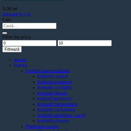
3,00
lei
Adaugă în coș
Cart
Caută
după:
Filter by price
Preț
Preț
minim
maxim
Filtrează
Acasa
Nunta
Invitatii personalizate
Invitatii clasice
Invitatii premium
Invitatii cu sigiliu
Invitatii florale
Invitatii greenery
Invitatii minimaliste
Invitatii cu fundita
Invitatii plexiglas – acril
Invitatii diverse
Papetarie nunta