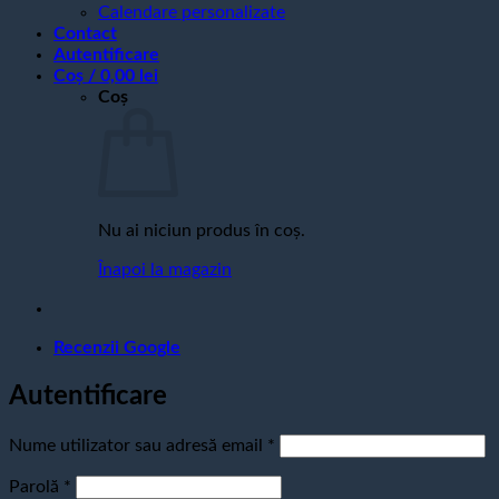
Calendare personalizate
Contact
Autentificare
Coș /
0,00
lei
Coș
Nu ai niciun produs în coș.
Înapoi la magazin
Recenzii Google
Autentificare
Obligatoriu
Nume utilizator sau adresă email
*
Obligatoriu
Parolă
*