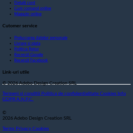
Detalii cont
Cum comand online
Magazin online
Cutomer service
Prelucrarea datelor personale
Livrare si plata
Politica Retur
Recenzii Google
Recenzii Facebook
Link-uri utile
© 2026 Adebo Design Creation SRL
Termeni si conditii
Politica de confidentialitate
Cookies
Info
GDPR
A.N.P.C.
©
2026 Adebo Design Creation SRL
Terms
Privacy
Cookies