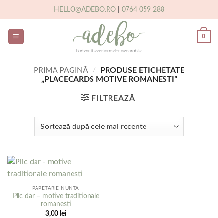
Skip
HELLO@ADEBO.RO
|
0764 059 288
to
content
0
PRIMA PAGINĂ
/
PRODUSE ETICHETATE
„PLACECARDS MOTIVE ROMANESTI”
FILTREAZĂ
PAPETARIE NUNTA
Plic dar – motive traditionale
romanesti
3,00
lei