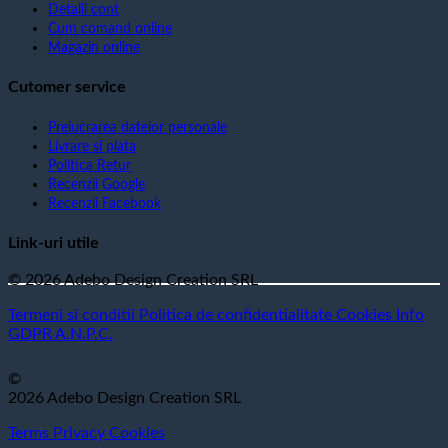
Detalii cont
Cum comand online
Magazin online
Cutomer service
Prelucrarea datelor personale
Livrare si plata
Politica Retur
Recenzii Google
Recenzii Facebook
Link-uri utile
© 2026 Adebo Design Creation SRL
Termeni si conditii
Politica de confidentialitate
Cookies
Info
GDPR
A.N.P.C.
©
2026 Adebo Design Creation SRL
Terms
Privacy
Cookies