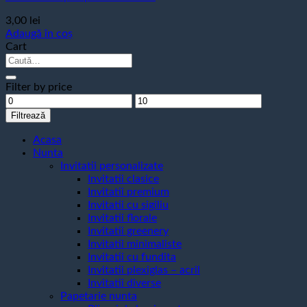
3,00
lei
Adaugă în coș
Cart
Caută
după:
Filter by price
Preț
Preț
minim
maxim
Filtrează
Acasa
Nunta
Invitatii personalizate
Invitatii clasice
Invitatii premium
Invitatii cu sigiliu
Invitatii florale
Invitatii greenery
Invitatii minimaliste
Invitatii cu fundita
Invitatii plexiglas – acril
Invitatii diverse
Papetarie nunta