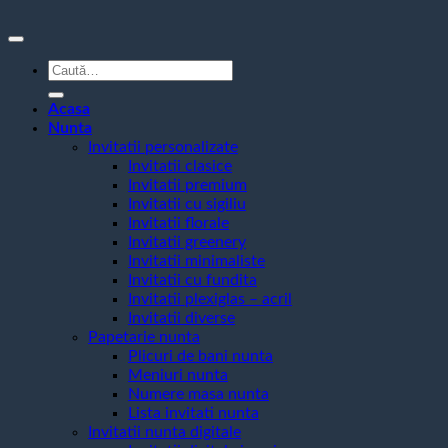
Caută
după:
Acasa
Nunta
Invitatii personalizate
Invitatii clasice
Invitatii premium
Invitatii cu sigiliu
Invitatii florale
Invitatii greenery
Invitatii minimaliste
Invitatii cu fundita
Invitatii plexiglas – acril
Invitatii diverse
Papetarie nunta
Plicuri de bani nunta
Meniuri nunta
Numere masa nunta
Lista invitati nunta
Invitatii nunta digitale