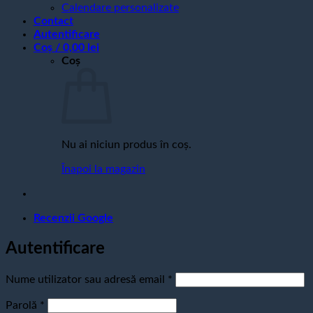
Calendare personalizate
Contact
Autentificare
Coș /
0,00
lei
Coș
Nu ai niciun produs în coș.
Înapoi la magazin
Recenzii Google
Autentificare
Obligatoriu
Nume utilizator sau adresă email
*
Obligatoriu
Parolă
*