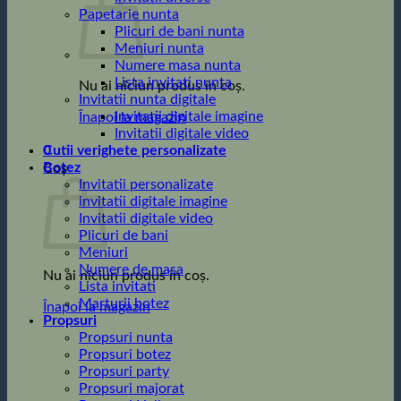
Papetarie nunta
Plicuri de bani nunta
Meniuri nunta
Numere masa nunta
Lista invitati nunta
Nu ai niciun produs în coș.
Invitatii nunta digitale
Invitatii digitale imagine
Înapoi la magazin
Invitatii digitale video
0
Cutii verighete personalizate
Botez
Coș
Invitatii personalizate
invitatii digitale imagine
Invitatii digitale video
Plicuri de bani
Meniuri
Numere de masa
Nu ai niciun produs în coș.
Lista invitati
Marturii botez
Înapoi la magazin
Propsuri
Propsuri nunta
Propsuri botez
Propsuri party
Propsuri majorat