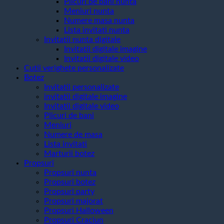
Plicuri de bani nunta
Meniuri nunta
Numere masa nunta
Lista invitati nunta
Invitatii nunta digitale
Invitatii digitale imagine
Invitatii digitale video
Cutii verighete personalizate
Botez
Invitatii personalizate
invitatii digitale imagine
Invitatii digitale video
Plicuri de bani
Meniuri
Numere de masa
Lista invitati
Marturii botez
Propsuri
Propsuri nunta
Propsuri botez
Propsuri party
Propsuri majorat
Propsuri Halloween
Propsuri Craciun