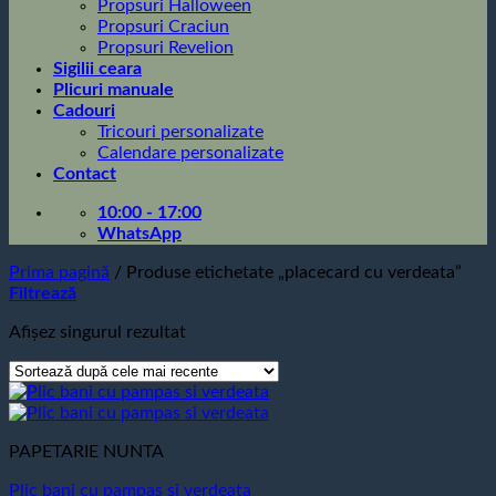
Propsuri Halloween
Propsuri Craciun
Propsuri Revelion
Sigilii ceara
Plicuri manuale
Cadouri
Tricouri personalizate
Calendare personalizate
Contact
10:00 - 17:00
WhatsApp
Prima pagină
/
Produse etichetate „placecard cu verdeata”
Filtrează
Afișez singurul rezultat
PAPETARIE NUNTA
Plic bani cu pampas si verdeata