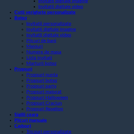
Invitatii digitale imagine
Invitatii digitale video
Cutii verighete personalizate
Botez
Invitatii personalizate
invitatii digitale imagine
Invitatii digitale video
Plicuri de bani
Meniuri
Numere de masa
Lista invitati
Marturii botez
Propsuri
Propsuri nunta
Propsuri botez
Propsuri party
Propsuri majorat
Propsuri Halloween
Propsuri Craciun
Propsuri Revelion
Sigilii ceara
Plicuri manuale
Cadouri
Tricouri personalizate