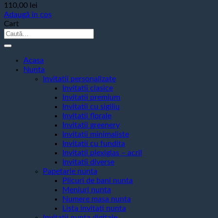
110,00
lei
Adaugă în coș
Cart
Caută
după:
Acasa
Nunta
Invitatii personalizate
Invitatii clasice
Invitatii premium
Invitatii cu sigiliu
Invitatii florale
Invitatii greenery
Invitatii minimaliste
Invitatii cu fundita
Invitatii plexiglas – acril
Invitatii diverse
Papetarie nunta
Plicuri de bani nunta
Meniuri nunta
Numere masa nunta
Lista invitati nunta
Invitatii nunta digitale