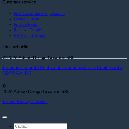
Cutomer service
Prelucrarea datelor personale
Livrare si plata
Politica Retur
Recenzii Google
Recenzii Facebook
Link-uri utile
© 2026 Adebo Design Creation SRL
Termeni si conditii
Politica de confidentialitate
Cookies
Info
GDPR
A.N.P.C.
©
2026 Adebo Design Creation SRL
Terms
Privacy
Cookies
Caută