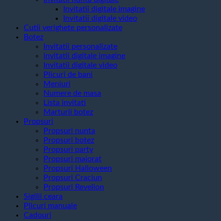
Invitatii digitale imagine
Invitatii digitale video
Cutii verighete personalizate
Botez
Invitatii personalizate
invitatii digitale imagine
Invitatii digitale video
Plicuri de bani
Meniuri
Numere de masa
Lista invitati
Marturii botez
Propsuri
Propsuri nunta
Propsuri botez
Propsuri party
Propsuri majorat
Propsuri Halloween
Propsuri Craciun
Propsuri Revelion
Sigilii ceara
Plicuri manuale
Cadouri