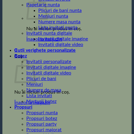
Papetarie nunta
Plicuri de bani nunta
Meniuri nunta
Numere masa nunta
Lista invitati nunta
Nu ai niciun produs în coș.
Invitatii nunta digitale
Invitatii digitale imagine
Înapoi la magazin
Invitatii digitale video
0
Cutii verighete personalizate
Botez
Coș
Invitatii personalizate
invitatii digitale imagine
Invitatii digitale video
Plicuri de bani
Meniuri
Numere de masa
Nu ai niciun produs în coș.
Lista invitati
Marturii botez
Înapoi la magazin
Propsuri
Propsuri nunta
Propsuri botez
Propsuri party
Propsuri majorat