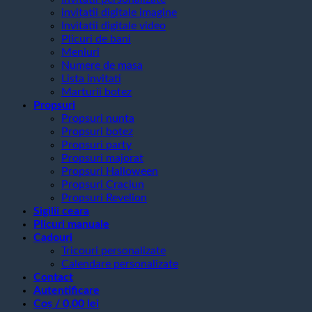
invitatii digitale imagine
Invitatii digitale video
Plicuri de bani
Meniuri
Numere de masa
Lista invitati
Marturii botez
Propsuri
Propsuri nunta
Propsuri botez
Propsuri party
Propsuri majorat
Propsuri Halloween
Propsuri Craciun
Propsuri Revelion
Sigilii ceara
Plicuri manuale
Cadouri
Tricouri personalizate
Calendare personalizate
Contact
Autentificare
Coș /
0,00
lei