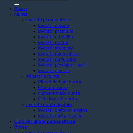
după:
Acasa
Nunta
Invitatii personalizate
Invitatii clasice
Invitatii premium
Invitatii cu sigiliu
Invitatii florale
Invitatii greenery
Invitatii minimaliste
Invitatii cu fundita
Invitatii plexiglas – acril
Invitatii diverse
Papetarie nunta
Plicuri de bani nunta
Meniuri nunta
Numere masa nunta
Lista invitati nunta
Invitatii nunta digitale
Invitatii digitale imagine
Invitatii digitale video
Cutii verighete personalizate
Botez
Invitatii personalizate