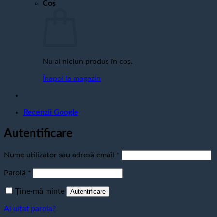
Coș
Nu ai niciun produs în coș.
Înapoi la magazin
Recenzii Google
Autentificare
Obligatoriu
Nume utilizator sau adresă email
*
Obligatoriu
Parolă
*
Ține-mă minte
Autentificare
Ai uitat parola?