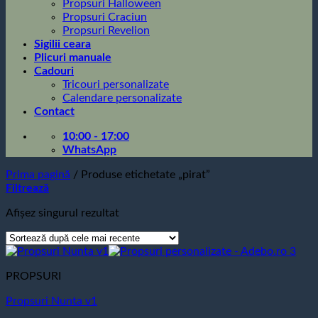
Propsuri Halloween
Propsuri Craciun
Propsuri Revelion
Sigilii ceara
Plicuri manuale
Cadouri
Tricouri personalizate
Calendare personalizate
Contact
10:00 - 17:00
WhatsApp
Prima pagină
/
Produse etichetate „pirat”
Filtrează
Afișez singurul rezultat
PROPSURI
Propsuri Nunta v1