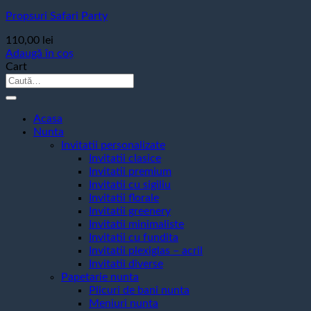
Propsuri Safari Party
110,00
lei
Adaugă în coș
Cart
Caută
după:
Acasa
Nunta
Invitatii personalizate
Invitatii clasice
Invitatii premium
Invitatii cu sigiliu
Invitatii florale
Invitatii greenery
Invitatii minimaliste
Invitatii cu fundita
Invitatii plexiglas – acril
Invitatii diverse
Papetarie nunta
Plicuri de bani nunta
Meniuri nunta