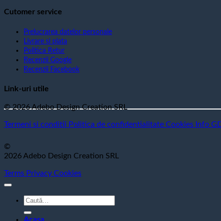
Cutomer service
Prelucrarea datelor personale
Livrare si plata
Politica Retur
Recenzii Google
Recenzii Facebook
Link-uri utile
© 2026 Adebo Design Creation SRL
Termeni si conditii
Politica de confidentialitate
Cookies
Info G
©
2026 Adebo Design Creation SRL
Terms
Privacy
Cookies
Caută
după:
Acasa