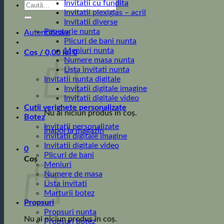
Invitatii cu fundita
Caută
Invitatii plexiglas – acril
după:
Invitatii diverse
Papetarie nunta
Autentificare
Plicuri de bani nunta
Meniuri nunta
Coș /
0,00
lei
0
Numere masa nunta
Lista invitati nunta
Invitatii nunta digitale
Invitatii digitale imagine
Invitatii digitale video
Cutii verighete personalizate
Nu ai niciun produs în coș.
Botez
Invitatii personalizate
Înapoi la magazin
invitatii digitale imagine
Invitatii digitale video
0
Plicuri de bani
Coș
Meniuri
Numere de masa
Lista invitati
Marturii botez
Propsuri
Propsuri nunta
Nu ai niciun produs în coș.
Propsuri botez