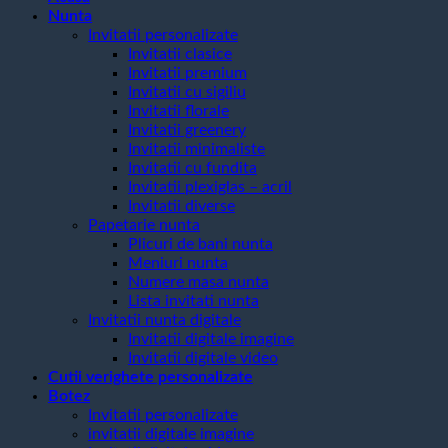
Nunta
Invitatii personalizate
Invitatii clasice
Invitatii premium
Invitatii cu sigiliu
Invitatii florale
Invitatii greenery
Invitatii minimaliste
Invitatii cu fundita
Invitatii plexiglas – acril
Invitatii diverse
Papetarie nunta
Plicuri de bani nunta
Meniuri nunta
Numere masa nunta
Lista invitati nunta
Invitatii nunta digitale
Invitatii digitale imagine
Invitatii digitale video
Cutii verighete personalizate
Botez
Invitatii personalizate
invitatii digitale imagine