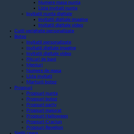
Numere masa nunta
Lista invitati nunta
Invitatii nunta digitale
Invitatii digitale imagine
Invitatii digitale video
Cutii verighete personalizate
Botez
Invitatii personalizate
invitatii digitale imagine
Invitatii digitale video
Plicuri de bani
Meniuri
Numere de masa
Lista invitati
Marturii botez
Propsuri
Propsuri nunta
Propsuri botez
Propsuri party
Propsuri majorat
Propsuri Halloween
Propsuri Craciun
Propsuri Revelion
Sigilii ceara