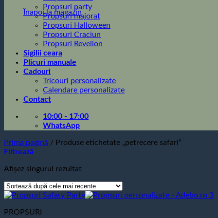
Propsuri party
Înapoi la magazin
Propsuri majorat
Propsuri Halloween
Propsuri Craciun
Propsuri Revelion
Sigilii ceara
Plicuri manuale
Cadouri
Tricouri personalizate
Calendare personalizate
Contact
10:00 - 17:00
WhatsApp
Prima pagină
/
Produse etichetate „petrecere safari”
Filtrează
Afișez singurul rezultat
PROPSURI