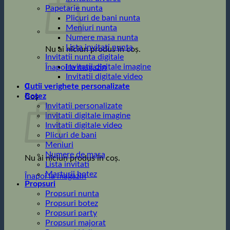
Papetarie nunta
Plicuri de bani nunta
Meniuri nunta
Numere masa nunta
Lista invitati nunta
Nu ai niciun produs în coș.
Invitatii nunta digitale
Invitatii digitale imagine
Înapoi la magazin
Invitatii digitale video
0
Cutii verighete personalizate
Botez
Coș
Invitatii personalizate
invitatii digitale imagine
Invitatii digitale video
Plicuri de bani
Meniuri
Numere de masa
Nu ai niciun produs în coș.
Lista invitati
Marturii botez
Înapoi la magazin
Propsuri
Propsuri nunta
Propsuri botez
Propsuri party
Propsuri majorat