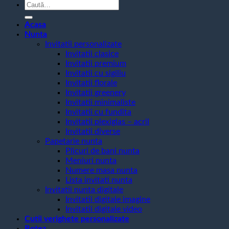
Caută
după:
Acasa
Nunta
Invitatii personalizate
Invitatii clasice
Invitatii premium
Invitatii cu sigiliu
Invitatii florale
Invitatii greenery
Invitatii minimaliste
Invitatii cu fundita
Invitatii plexiglas – acril
Invitatii diverse
Papetarie nunta
Plicuri de bani nunta
Meniuri nunta
Numere masa nunta
Lista invitati nunta
Invitatii nunta digitale
Invitatii digitale imagine
Invitatii digitale video
Cutii verighete personalizate
Botez