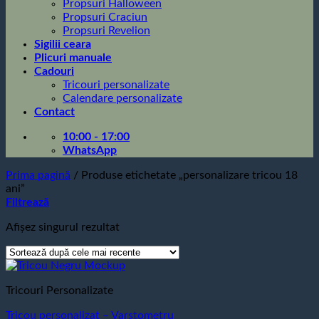
Propsuri Halloween
Propsuri Craciun
Propsuri Revelion
Sigilii ceara
Plicuri manuale
Cadouri
Tricouri personalizate
Calendare personalizate
Contact
10:00 - 17:00
WhatsApp
Prima pagină
/
Produse etichetate „personalizare tricou 18
ani”
Filtrează
Afișez singurul rezultat
Tricouri Personalizate
Tricou personalizat – Varstometru