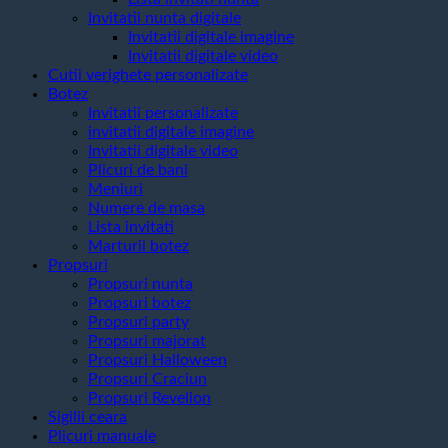
Invitatii nunta digitale
Invitatii digitale imagine
Invitatii digitale video
Cutii verighete personalizate
Botez
Invitatii personalizate
invitatii digitale imagine
Invitatii digitale video
Plicuri de bani
Meniuri
Numere de masa
Lista invitati
Marturii botez
Propsuri
Propsuri nunta
Propsuri botez
Propsuri party
Propsuri majorat
Propsuri Halloween
Propsuri Craciun
Propsuri Revelion
Sigilii ceara
Plicuri manuale