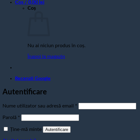
Coș /
0,00
lei
Coș
Nu ai niciun produs în coș.
Înapoi la magazin
Recenzii Google
Autentificare
Obligatoriu
Nume utilizator sau adresă email
*
Obligatoriu
Parolă
*
Ține-mă minte
Autentificare