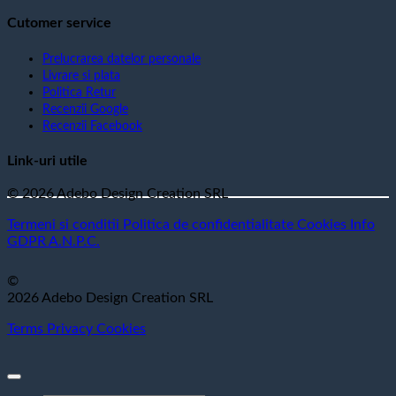
Cutomer service
Prelucrarea datelor personale
Livrare si plata
Politica Retur
Recenzii Google
Recenzii Facebook
Link-uri utile
© 2026 Adebo Design Creation SRL
Termeni si conditii
Politica de confidentialitate
Cookies
Info
GDPR
A.N.P.C.
©
2026 Adebo Design Creation SRL
Terms
Privacy
Cookies