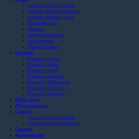
Invitatii personalizate
invitatii digitale imagine
Invitatii digitale video
Plicuri de bani
Meniuri
Numere de masa
Lista invitati
Marturii botez
Propsuri
Propsuri nunta
Propsuri botez
Propsuri party
Propsuri majorat
Propsuri Halloween
Propsuri Craciun
Propsuri Revelion
Sigilii ceara
Plicuri manuale
Cadouri
Tricouri personalizate
Calendare personalizate
Contact
Autentificare