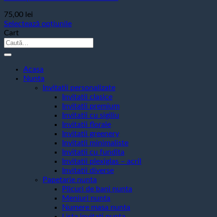
75,00
lei
Selectează opțiunile
Acest
Cart
produs
Caută
are
după:
mai
multe
Acasa
variații.
Nunta
Opțiunile
Invitatii personalizate
pot
Invitatii clasice
fi
Invitatii premium
alese
Invitatii cu sigiliu
în
Invitatii florale
pagina
Invitatii greenery
produsului.
Invitatii minimaliste
Invitatii cu fundita
Invitatii plexiglas – acril
Invitatii diverse
Papetarie nunta
Plicuri de bani nunta
Meniuri nunta
Numere masa nunta
Lista invitati nunta